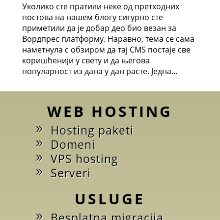
Уколико сте пратили неке од претходних
постова на нашем блогу сигурно сте
приметили да је добар део био везан за
Вордпрес платформу. Наравно, тема се сама
наметнула с обзиром да тај CMS постаје све
коришћенији у свету и да његова
популарност из дана у дан расте. Једна...
WEB HOSTING
Hosting paketi
Domeni
VPS hosting
Serveri
USLUGE
Besplatna migracija