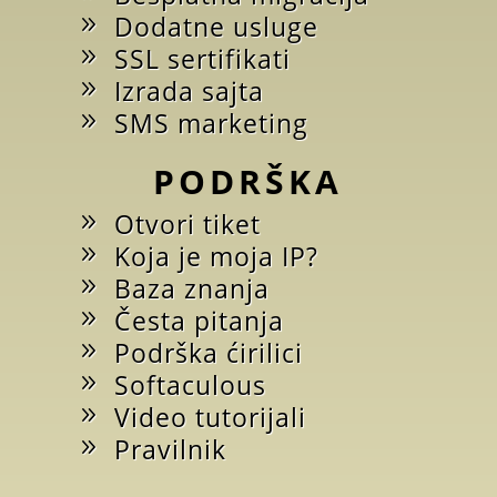
Dodatne usluge
SSL sertifikati
Izrada sajta
SMS marketing
PODRŠKA
Otvori tiket
Koja je moja IP?
Baza znanja
Česta pitanja
Podrška ćirilici
Softaculous
Video tutorijali
Pravilnik