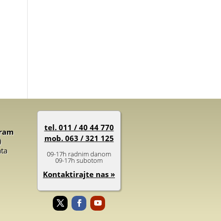
tel. 011 / 40 44 770
gram
mob. 063 / 321 125
)
ata
09-17h radnim danom
09-17h subotom
Kontaktirajte nas »