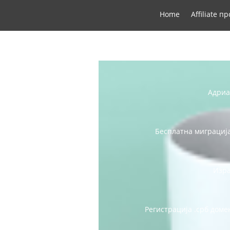
Home
Affiliate п
Адриа
Бесплатна миграција
Изра
Регистрација .срб доме