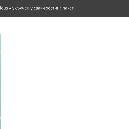
lous – укључен у сваки хостинг пакет
Windows VPS и Dedicated сервери
ија weba, ризница знања и буги вуги
 из правила регистрације RS домена
ћирилици
Правилник АдриаХост-а
на
Треба вам веб хостинг и домен?