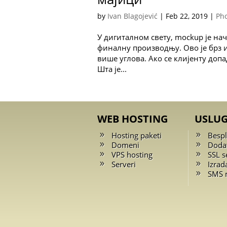
by
Ivan Blagojević
|
Feb 22, 2019
|
Ph
У дигиталном свету, mockup је нач
финалну производњу. Ово је брз и
више углова. Ако се клијенту доп
Шта је...
WEB HOSTING
USLU
Hosting paketi
Bespl
Domeni
Doda
VPS hosting
SSL se
Serveri
Izrad
SMS 