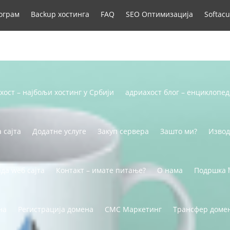
рограм
Backup хостинга
FAQ
SEO Оптимизација
Softacu
SSL сертификати
VPS сервери
Whois заштита домена
хост – најбољи хостинг у Србији
адриахост блог – енциклопед
 сајта
Додатне услуге
Закуп сервера
Зашто ми?
Извод
да wеб сајта
Контакт – имате питање?
О нама
Подршка 
на
Регистрација домена
СМС Маркетинг
Трансфер доме