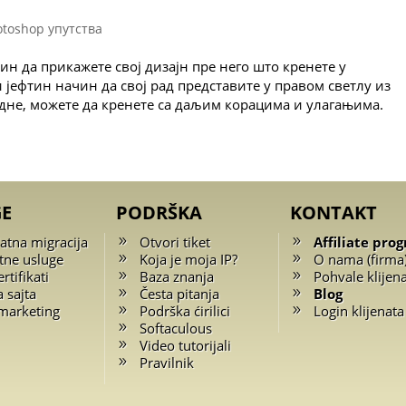
otoshop упутства
ин да прикажете свој дизајн пре него што кренете у
 јефтин начин да свој рад представите у правом светлу из
адне, можете да кренете са даљим корацима и улагањима.
GE
PODRŠKA
KONTAKT
atna migracija
Otvori tiket
Affiliate pro
tne usluge
Koja je moja IP?
O nama (firma
rtifikati
Baza znanja
Pohvale klijen
a sajta
Česta pitanja
Blog
marketing
Podrška ćirilici
Login klijenata
Softaculous
Video tutorijali
Pravilnik