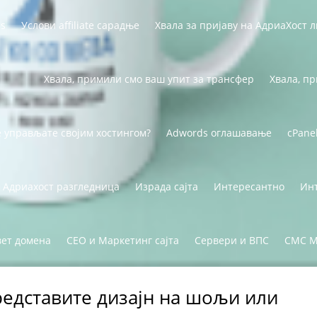
ss
Услови affiliate сарадње
Хвала за пријаву на АдриаХост л
Хвала, примили смо ваш упит за трансфер
Хвала, п
е управљате својим хостингом?
Adwords оглашавање
cPane
Адриахост разгледница
Израда сајта
Интересантно
Инт
вет домена
СЕО и Маркетинг сајта
Сервери и ВПС
СМС М
редставите дизајн на шољи или