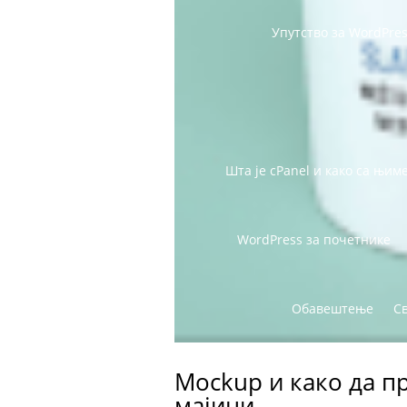
Упутство за WordPre
Шта је cPanel и како са њим
WordPress за почетнике
Обавештење
С
Mockup и како да п
мајици