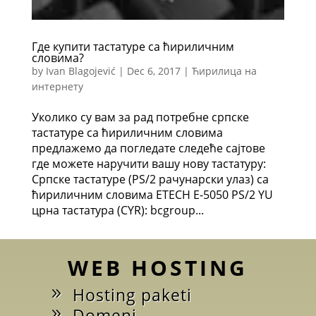
Где купити тастатуре са ћириличним
словима?
by
Ivan Blagojević
|
Dec 6, 2017
|
Ћирилица на
интернету
Уколико су вам за рад потребне српске
тастатуре са ћириличним словима
предлажемо да погледате следеће сајтове
где можете наручити вашу нову тастатуру:
Српске тастатуре (PS/2 рачунарски улаз) са
ћириличним словима ETECH E-5050 PS/2 YU
црна тастатура (CYR): bcgroup...
WEB HOSTING
Hosting paketi
Domeni