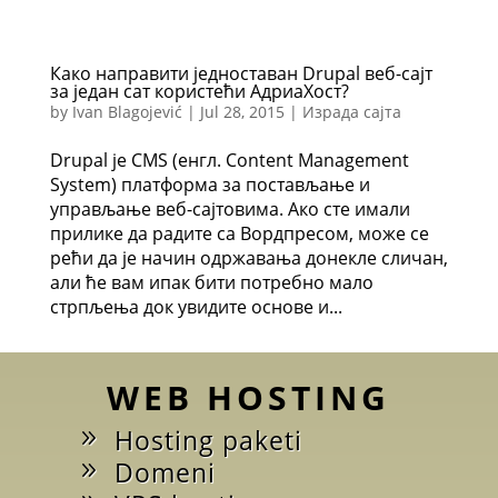
Како направити једноставан Drupal веб-сајт
за један сат користећи АдриаХост?
by
Ivan Blagojević
|
Jul 28, 2015
|
Израда сајта
Drupal је CMS (енгл. Content Management
System) платформа за постављање и
управљање веб-сајтовима. Ако сте имали
прилике да радите са Вордпресом, може се
рећи да је начин одржавања донекле сличан,
али ће вам ипак бити потребно мало
стрпљења док увидите основе и...
WEB HOSTING
Hosting paketi
Domeni