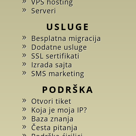
VPS hosting
Serveri
USLUGE
Besplatna migracija
Dodatne usluge
SSL sertifikati
Izrada sajta
SMS marketing
PODRŠKA
Otvori tiket
Koja je moja IP?
Baza znanja
Česta pitanja