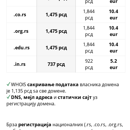
рсд
eur
1,844
10.4
.co.rs
1,475 рсд
рсд
eur
1,844
10.4
.org.rs
1,475 рсд
рсд
eur
1,844
10.4
.edu.rs
1,475 рсд
рсд
eur
922
5.2
.in.rs
737 рсд
рсд
eur
WHOIS
сакривање података
власника домена
је 1,135 рсд ѕа све домене.
DNS, мејл адреса
и
статички сајт
уз
регистрацију домена.
Брза
регистрација
националних (.rs, .co.rs, .org.rs,