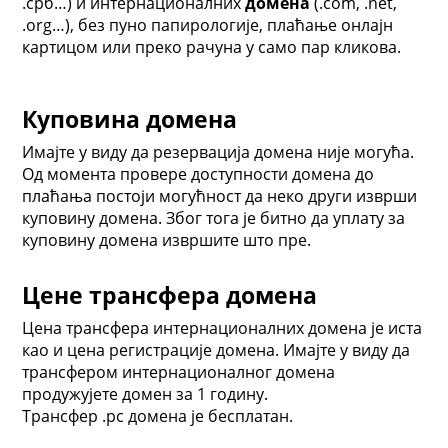
.срб…) и интернационалних
домена
(.com, .net,
.org…), без пуно папирологије, плаћање онлајн
картицом или преко рачуна у само пар кликова.
Куповина домена
Имајте у виду да резервација домена није могућа.
Од момента провере доступности домена до
плаћања постоји могућност да неко други изврши
куповину домена. Због тога је битно да уплату за
куповину домена извршите што пре.
Цене трансфера домена
Цена трансфера интернационалних домена је иста
као и цена регистрације домена. Имајте у виду да
трансфером интернационалног домена
продужујете домен за 1 годину.
Трансфер .рс домена је бесплатан.