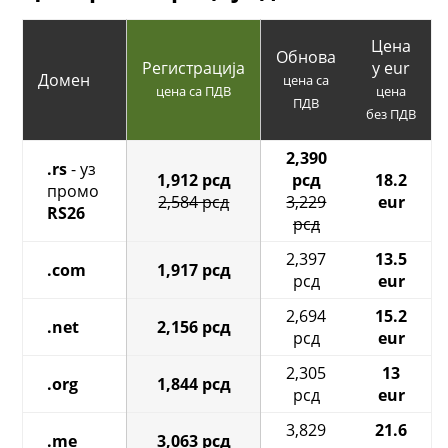
Цена
Обнова
Регистрација
у eur
Домен
цена са
цена са ПДВ
цена
ПДВ
без ПДВ
2,390
.rs
- уз
1,912 рсд
рсд
18.2
промо
2,584 рсд
3,229
eur
RS26
рсд
2,397
13.5
.com
1,917 рсд
рсд
eur
2,694
15.2
.net
2,156 рсд
рсд
eur
2,305
13
.org
1,844 рсд
рсд
eur
3,829
21.6
.me
3,063 рсд