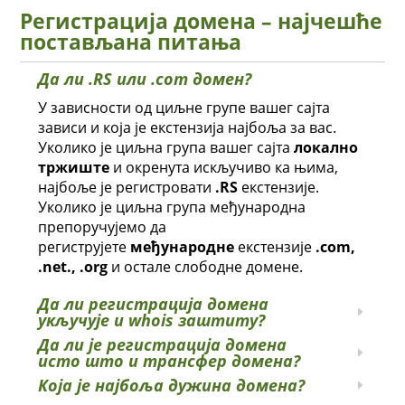
Регистрација домена – најчешће
постављана питања
Да ли .RS или .com домен?
У зависности од циљне групе вашег сајта
зависи и која је екстензија најбоља за вас.
Уколико је циљна група вашег сајта
локално
тржиште
и окренута искључиво ка њима,
најбоље је регистровати
.RS
екстензије.
Уколико је циљна група међународна
препоручујемо да
региструјете
међународне
екстензије
.com,
.net., .org
и остале слободне домене.
Да ли регистрација домена
укључује и whois заштиту?
Да ли је регистрација домена
исто што и трансфер домена?
Која је најбоља дужина домена?