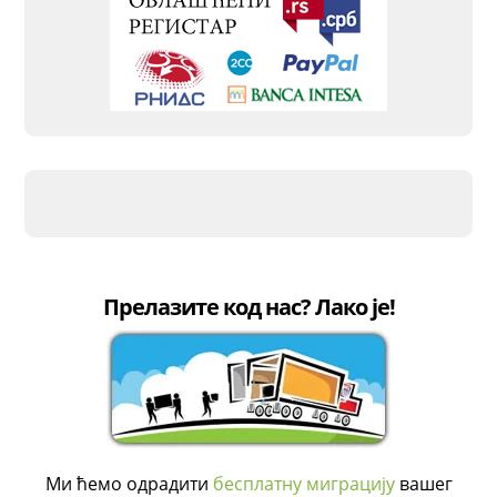
Прелазите код нас? Лако је!
Ми ћемо одрадити
бесплатну миграцију
вашег