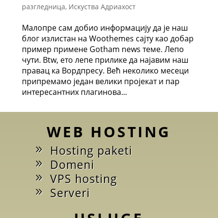
разгледница
,
Искуства Адриахост
Малопре сам добио информацију да је наш
блог излистан на Woothemes сајту као добар
пример примене Gotham news теме. Лепо
чути. Btw, ето лепе прилике да најавим наш
правац ка Вордпресу. Већ неколико месеци
припремамо један велики пројекат и пар
интересантних плагинова...
WEB HOSTING
Hosting paketi
Domeni
VPS hosting
Serveri