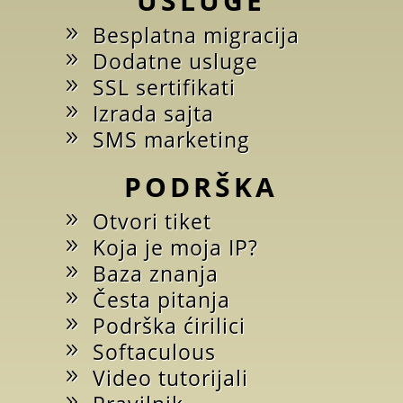
USLUGE
Besplatna migracija
Dodatne usluge
SSL sertifikati
Izrada sajta
SMS marketing
PODRŠKA
Otvori tiket
Koja je moja IP?
Baza znanja
Česta pitanja
Podrška ćirilici
Softaculous
Video tutorijali