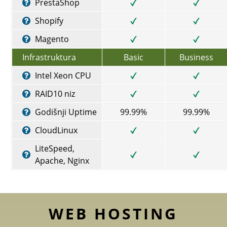
PrestaShop
Shopify
Magento
Infrastruktura
Basic
Business
Intel Xeon CPU
RAID10 niz
Godišnji Uptime
99.99%
99.99%
CloudLinux
LiteSpeed,
Apache, Nginx
WEB HOSTING