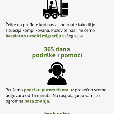
Želite da pređete kod nas ali ne znate kako ili je
situacija komplikovana. Pozovite nas i mi ćemo
besplatno uraditi migraciju
vašeg sajta.
365 dana
podrške i pomoći
Pružamo
podršku putem tiketa
uz prosečno vreme
odgovora od 15 minuta. Na raspolaganju vam je i
ogromna
baza znanja
.