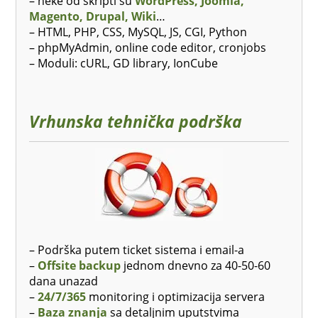
– neke od skripti su
WordPress, Joomla,
Magento, Drupal, Wiki
…
– HTML, PHP, CSS, MySQL, JS, CGI, Python
– phpMyAdmin, online code editor, cronjobs
– Moduli: cURL, GD library, IonCube
Vrhunska tehnička podrška
– Podrška putem ticket sistema i email-a
–
Offsite backup
jednom dnevno za 40-50-60
dana unazad
–
24/7/365
monitoring i optimizacija servera
–
Baza znanja
sa detaljnim uputstvima