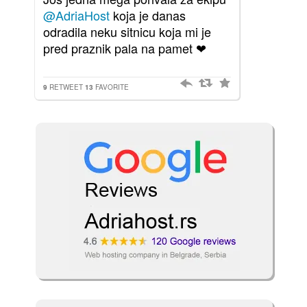
@AdriaHost
koja je danas
odradila neku sitnicu koja mi je
pred praznik pala na pamet ❤
9
RETWEET
13
FAVORITE