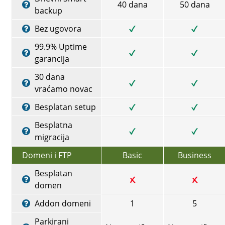
40 dana
50 dana
backup
Bez ugovora
99.9% Uptime
garancija
30 dana
vraćamo novac
Besplatan setup
Besplatna
migracija
Domeni i FTP
Basic
Business
Besplatan
domen
Addon domeni
1
5
Parkirani