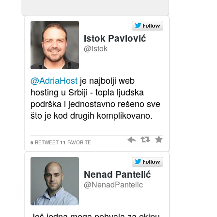
Istok Pavlović
@istok
@AdriaHost
je najbolji web
hosting u Srbiji - topla ljudska
podrška i jednostavno rešeno sve
što je kod drugih komplikovano.
6
RETWEET
11
FAVORITE
Nenad Pantelić
@NenadPantelic
Još jedna mega pohvala za ekipu