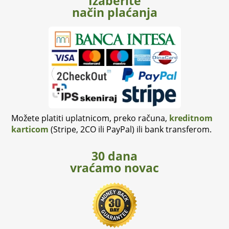
Izaberite
način plaćanja
Možete platiti uplatnicom, preko računa,
kreditnom
karticom
(Stripe, 2CO ili PayPal) ili bank transferom.
30 dana
vraćamo novac