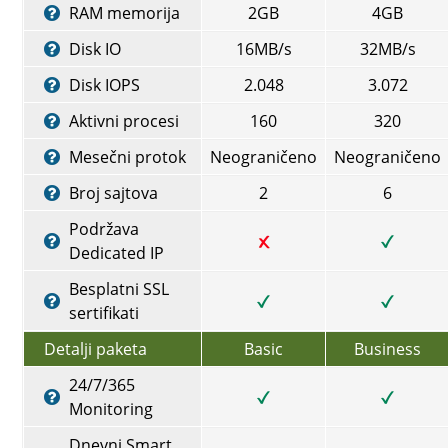
RAM memorija
2GB
4GB
Disk IO
16MB/s
32MB/s
Disk IOPS
2.048
3.072
Aktivni procesi
160
320
Mesečni protok
Neograničeno
Neograničeno
Broj sajtova
2
6
Podržava
Dedicated IP
Besplatni SSL
sertifikati
Detalji paketa
Basic
Business
24/7/365
Monitoring
Dnevni Smart