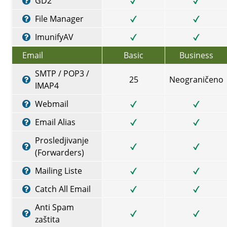
GD2
File Manager
ImunifyAV
Email
Basic
Business
SMTP / POP3 /
25
Neograničeno
IMAP4
Webmail
Email Alias
Prosledjivanje
(Forwarders)
Mailing Liste
Catch All Email
Anti Spam
zaštita