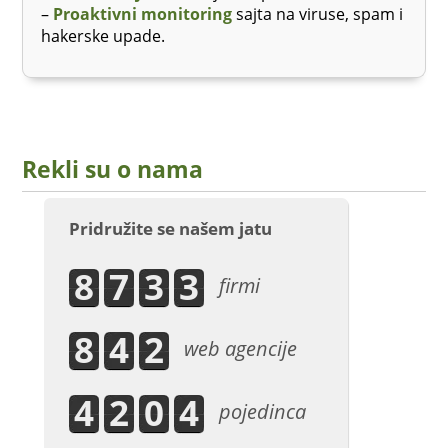
–
Proaktivni monitoring
sajta na viruse, spam i
hakerske upade.
Rekli su o nama
Pridružite se našem jatu
8
7
3
3
firmi
8
4
2
web agencije
4
2
0
4
pojedinca