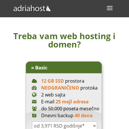
Treba vam web hosting i
domen?
» Basic
12 GB SSD
prostora
NEOGRANIČENO
protoka
2 web sajta
E-mail
25 mejl adresa
do 50.000 poseta mesečno
Dnevni backup
40 dana