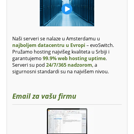
Naši serveri se nalaze u Amsterdamu u
najboljem datacentru u Evropi
– evoSwitch.
Pružamo hosting najvišeg kvaliteta u Srbiji i
garantujemo
99.9% web hosting uptime
.
Serveri su pod
24/7/365 nadzorom
, a
sigurnosni standardi su na najvišem nivou.
Email za vašu firmu