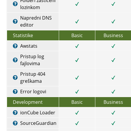
Folderi zaštićeni
lozinkom
Napredni DNS
editor
Statistike
Basic
Business
Awstats
Pristup log
fajlovima
Pristup 404
greškama
Error logovi
Development
Basic
Business
ionCube Loader
SourceGuardian