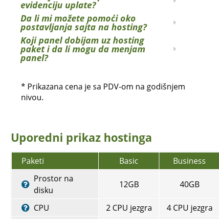
evidenciju uplate?
Da li mi možete pomoći oko
postavljanja sajta na hosting?
Koji panel dobijam uz hosting
paket i da li mogu da menjam
panel?
* Prikazana cena je sa PDV-om na godišnjem
nivou.
Uporedni prikaz hostinga
Paketi
Basic
Business
Prostor na
12GB
40GB
disku
CPU
2 CPU jezgra
4 CPU jezgra