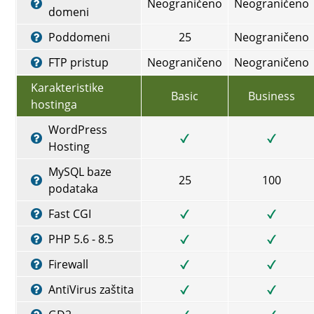
Neograničeno
Neograničeno
domeni
Poddomeni
25
Neograničeno
FTP pristup
Neograničeno
Neograničeno
Karakteristike
Basic
Business
hostinga
WordPress
Hosting
MySQL baze
25
100
podataka
Fast CGI
PHP 5.6 - 8.5
Firewall
AntiVirus zaštita