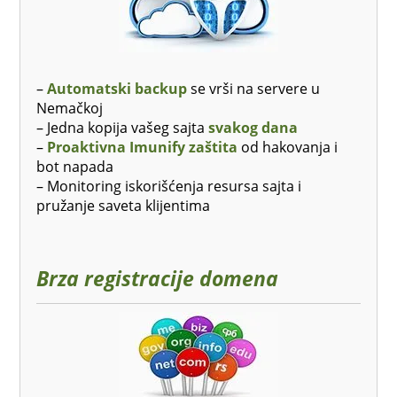
–
Automatski backup
se vrši na servere u
Nemačkoj
– Jedna kopija vašeg sajta
svakog dana
–
Proaktivna Imunify zaštita
od hakovanja i
bot napada
– Monitoring iskorišćenja resursa sajta i
pružanje saveta klijentima
Brza registracije domena