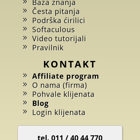
Baza znanja
Česta pitanja
Podrška ćirilici
Softaculous
Video tutorijali
Pravilnik
KONTAKT
Affiliate program
O nama (firma)
Pohvale klijenata
Blog
Login klijenata
tel. 011 / 40 44 770