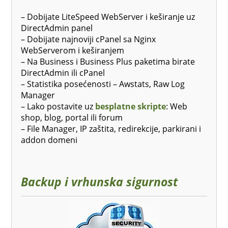
– Dobijate LiteSpeed WebServer i keširanje uz
DirectAdmin panel
– Dobijate najnoviji cPanel sa Nginx
WebServerom i keširanjem
– Na Business i Business Plus paketima birate
DirectAdmin ili cPanel
– Statistika posećenosti – Awstats, Raw Log
Manager
– Lako postavite uz
besplatne skripte
: Web
shop, blog, portal ili forum
– File Manager, IP zaštita, redirekcije, parkirani i
addon domeni
Backup i vrhunska sigurnost