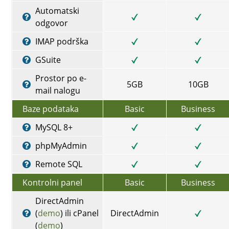
Automatski
odgovor
IMAP podrška
GSuite
Prostor po e-
5GB
10GB
mail nalogu
Baze podataka
Basic
Business
MySQL 8+
phpMyAdmin
Remote SQL
Kontrolni panel
Basic
Business
DirectAdmin
(
demo
) ili cPanel
DirectAdmin
(
demo
)