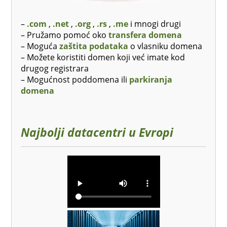
–
.com
,
.net
,
.org
,
.rs
,
.me
i mnogi drugi
– Pružamo pomoć oko
transfera domena
– Moguća
zaštita podataka
o vlasniku domena
– Možete koristiti domen koji već imate kod
drugog registrara
– Mogućnost poddomena ili
parkiranja
domena
Najbolji datacentri u Evropi