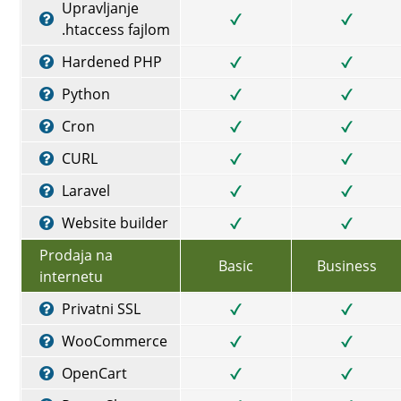
Upravljanje
.htaccess fajlom
Hardened PHP
Python
Cron
CURL
Laravel
Website builder
Prodaja na
Basic
Business
internetu
Privatni SSL
WooCommerce
OpenCart