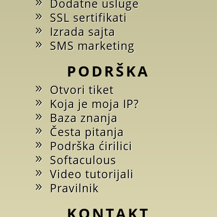
Dodatne usluge
SSL sertifikati
Izrada sajta
SMS marketing
PODRŠKA
Otvori tiket
Koja je moja IP?
Baza znanja
Česta pitanja
Podrška ćirilici
Softaculous
Video tutorijali
Pravilnik
KONTAKT