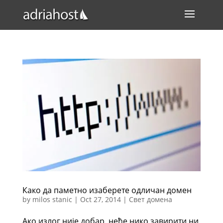
Како да паметно изаберете одличан домен
by
milos stanic
|
Oct 27, 2014
|
Свет домена
Ако излог није добар, неће нико завирити ни