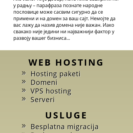
у радњу – парафраза познате народне
пословице може сасвим сигурно да се
примени и на домен за ваш сајт. Немојте да
вас лажу да назив домена није важан. Иако
свакако није једини ни најважнији фактор у
развоју вашег бизниса...
WEB HOSTING
Hosting paketi
Domeni
VPS hosting
Serveri
USLUGE
Besplatna migracija