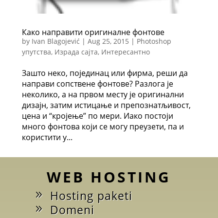
Како направити оригиналне фонтове
by
Ivan Blagojević
|
Aug 25, 2015
|
Photoshop
упутства
,
Израда сајта
,
Интересантно
Зашто неко, појединац или фирма, реши да
направи сопствене фонтове? Разлога је
неколико, а на првом месту је оригинални
дизајн, затим истицање и препознатљивост,
цена и “кројење” по мери. Иако постоји
много фонтова који се могу преузети, па и
користити у...
WEB HOSTING
Hosting paketi
Domeni