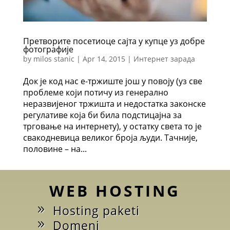
Претворите посетиоце сајта у купце уз добре
фотографије
by
milos stanic
|
Apr 14, 2015
|
Интернет зарада
Док је код нас е-тржиште још у повоју (уз све
проблеме који потичу из генерално
неразвијеног тржишта и недостатка законске
регулативе која би била подстицајна за
трговање на интернету), у остатку света то је
свакодневица великог броја људи. Тачније,
половине – на...
WEB HOSTING
Hosting paketi
Domeni