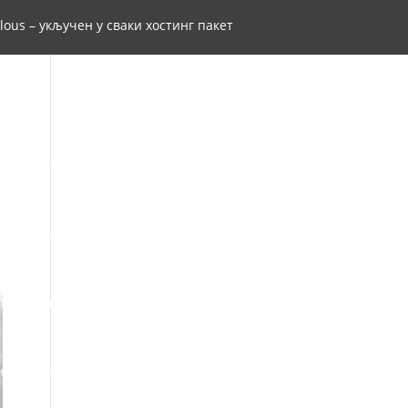
lous – укључен у сваки хостинг пакет
Windows VPS и Dedicated сервери
ија weba, ризница знања и буги вуги
 из правила регистрације RS домена
ћирилици
Правилник АдриаХост-а
на
Треба вам веб хостинг и домен?