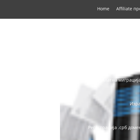
Home
Affiliate п
Адриа
Бесплатна миграција
Изра
Регистрација .срб доме