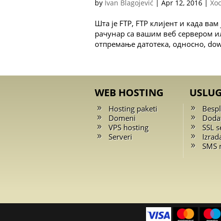
by
Ivan Blagojević
|
Apr 12, 2016
|
Хос
Шта је FTP, FTP клијент и када вам ј
рачунар са вашим веб сервером и
отпремање датотека, односно, down
WEB HOSTING
USLU
Hosting paketi
Bespl
Domeni
Doda
VPS hosting
SSL se
Serveri
Izrad
SMS 