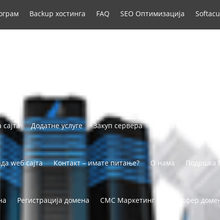
рограм
Backup хостинга
FAQ
SEO Оптимизација
Softacu
SSL сертификати
VPS сервери
Whois заштита домена
хост – најбољи хостинг у Србији
адриахост блог – енциклопед
 сајта
Додатне услуге
Закуп сервера
Зашто ми?
Извод
да wеб сајта
Контакт – имате питање?
О нама
Подршка 
на
Регистрација домена
СМС Маркетинг
Трансфер доме