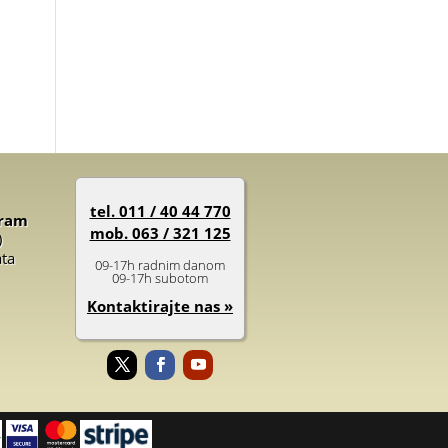
tel. 011 / 40 44 770
gram
mob. 063 / 321 125
)
ata
09-17h radnim danom
09-17h subotom
Kontaktirajte nas »