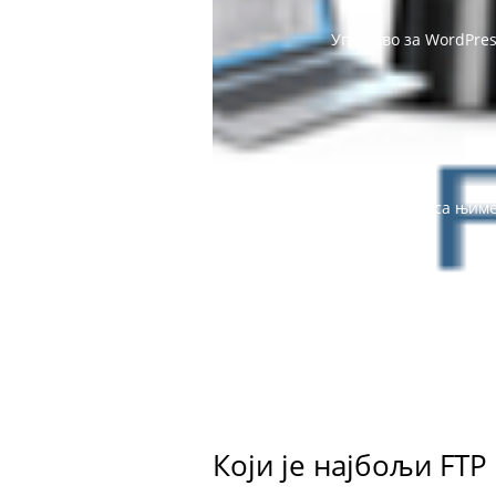
Упутство за WordPre
Шта је cPanel и како са њим
WordPress за почетнике
Обавештење
С
Који је најбољи FTP