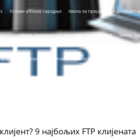
ss
Услови affiliate сарадње
Хвала за пријаву на АдриаХост л
Хвала, примили смо ваш упит за трансфер
Хвала, п
е управљате својим хостингом?
Adwords оглашавање
cPane
Адриахост разгледница
Израда сајта
Интересантно
Инт
вет домена
СЕО и Маркетинг сајта
Сервери и ВПС
СМС М
 клијент? 9 најбољих FTP клијената