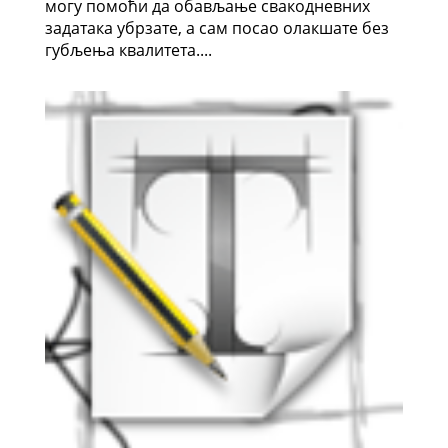
могу помоћи да обављање свакодневних
задатака убрзате, а сам посао олакшате без
губљења квалитета....