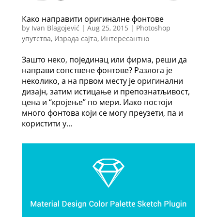
Како направити оригиналне фонтове
by
Ivan Blagojević
|
Aug 25, 2015
|
Photoshop
упутства
,
Израда сајта
,
Интересантно
Зашто неко, појединац или фирма, реши да
направи сопствене фонтове? Разлога је
неколико, а на првом месту је оригинални
дизајн, затим истицање и препознатљивост,
цена и “кројење” по мери. Иако постоји
много фонтова који се могу преузети, па и
користити у...