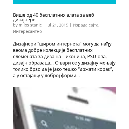
Више од 40 бесплатних алата за веб
дизајнере
by
milos stanic
|
Jul 21, 2015
|
Израда сајта
,
Интересантно
Дизајнери “широм интернета” могу да нађу
веома добре колекције бесплатних
елемената за дизајна – иконица, PSD-ова,
дизајн образаца… Ствари се у дизајну мењају
толико брзо да је јако тешко “држати корак”,
а у остајању у доброј форми...