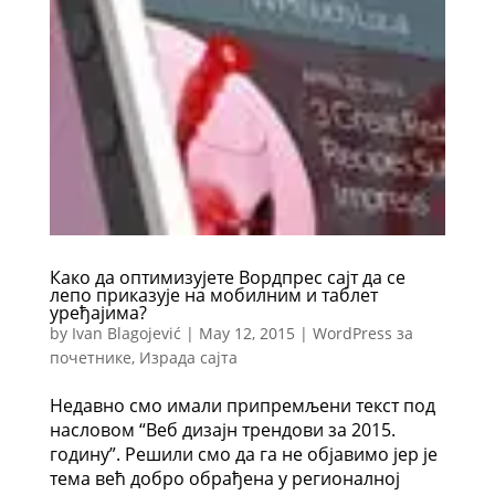
Како да оптимизујете Вордпрес сајт да се
лепо приказује на мобилним и таблет
уређајима?
by
Ivan Blagojević
|
May 12, 2015
|
WordPress за
почетнике
,
Израда сајта
Недавно смо имали припремљени текст под
насловом “Веб дизајн трендови за 2015.
годину”. Решили смо да га не објавимо јер је
тема већ добро обрађена у регионалној