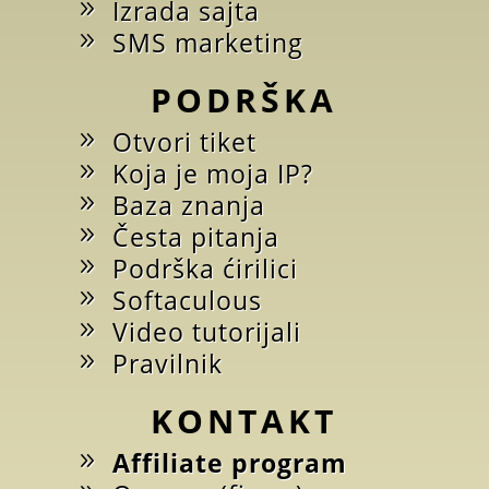
Izrada sajta
SMS marketing
PODRŠKA
Otvori tiket
Koja je moja IP?
Baza znanja
Česta pitanja
Podrška ćirilici
Softaculous
Video tutorijali
Pravilnik
KONTAKT
Affiliate program