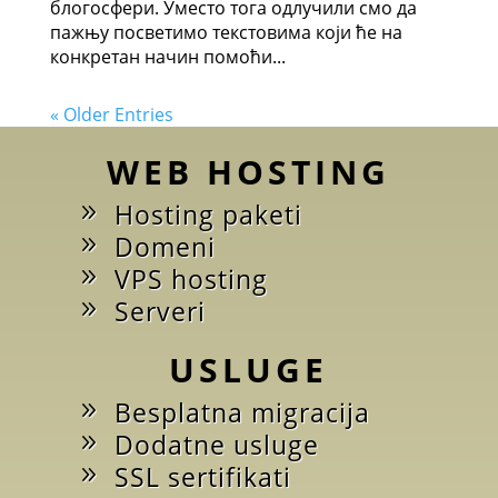
блогосфери. Уместо тога одлучили смо да
пажњу посветимо текстовима који ће на
конкретан начин помоћи...
« Older Entries
WEB HOSTING
Hosting paketi
Domeni
VPS hosting
Serveri
USLUGE
Besplatna migracija
Dodatne usluge
SSL sertifikati