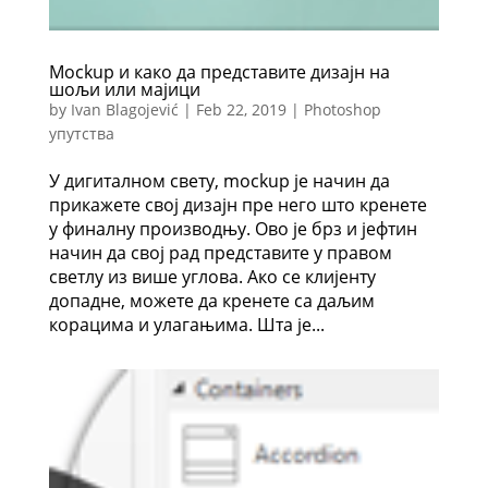
Mockup и како да представите дизајн на
шољи или мајици
by
Ivan Blagojević
|
Feb 22, 2019
|
Photoshop
упутства
У дигиталном свету, mockup је начин да
прикажете свој дизајн пре него што кренете
у финалну производњу. Ово је брз и јефтин
начин да свој рад представите у правом
светлу из више углова. Ако се клијенту
допадне, можете да кренете са даљим
корацима и улагањима. Шта је...