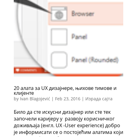
20 алата за UX дизајнере, њихове тимове и
клијенте
by
Ivan Blagojević
|
Feb 23, 2016
|
Израда сајта
Било да сте искусни дизајнер или сте тек
започели каријеру у развоју корисничког
доживљаја (енгл. UX -User experience) добро
је информисати се о постојећим алатима који