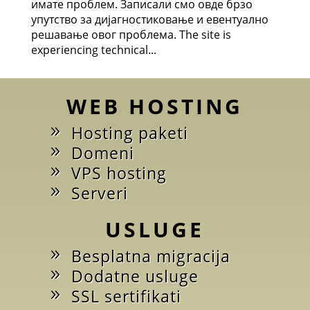
имате проблем. Записали смо овде брзо
упутство за дијагностиковање и евентуално
решавање овог проблема. The site is
experiencing technical...
WEB HOSTING
Hosting paketi
Domeni
VPS hosting
Serveri
USLUGE
Besplatna migracija
Dodatne usluge
SSL sertifikati