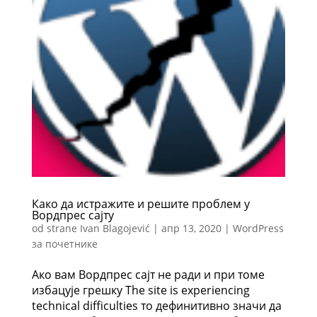
Како да истражите и решите проблем у
Вордпрес сајту
od strane
Ivan Blagojević
|
апр 13, 2020
|
WordPress
за почетнике
Ако вам Вордпрес сајт не ради и при томе
избацује грешку The site is experiencing
technical difficulties то дефинитивно значи да