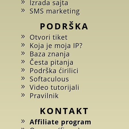
Izrada sajta
SMS marketing
PODRŠKA
Otvori tiket
Koja je moja IP?
Baza znanja
Česta pitanja
Podrška ćirilici
Softaculous
Video tutorijali
Pravilnik
KONTAKT
Affiliate program