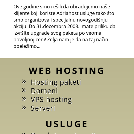
Ove godine smo rešili da obradujemo naše
klijente koji koriste Adriahost usluge tako što
smo organizovali specijalnu novogodišnju
akciju. Do 31.decembra 2008. imate priliku da
izvršite upgrade svog paketa po veoma
povoljnoj ceni! Želja nam je da na taj način
obeležimo...
WEB HOSTING
Hosting paketi
Domeni
VPS hosting
Serveri
USLUGE