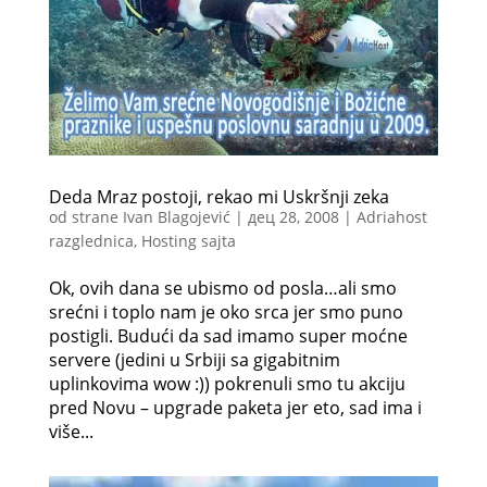
Deda Mraz postoji, rekao mi Uskršnji zeka
od strane
Ivan Blagojević
|
дец 28, 2008
|
Adriahost
razglednica
,
Hosting sajta
Ok, ovih dana se ubismo od posla…ali smo
srećni i toplo nam je oko srca jer smo puno
postigli. Budući da sad imamo super moćne
servere (jedini u Srbiji sa gigabitnim
uplinkovima wow :)) pokrenuli smo tu akciju
pred Novu – upgrade paketa jer eto, sad ima i
više...