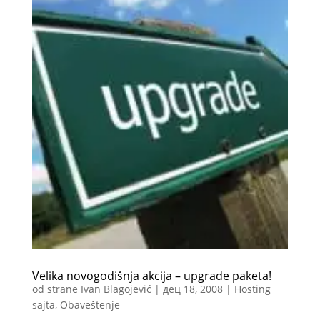
Velika novogodišnja akcija – upgrade paketa!
od strane
Ivan Blagojević
|
дец 18, 2008
|
Hosting
sajta
,
Obaveštenje