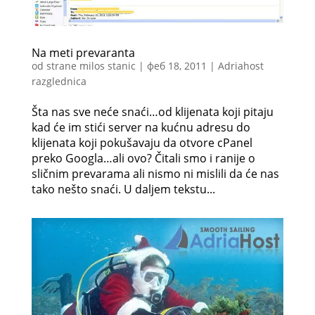
Na meti prevaranta
od strane
milos stanic
|
феб 18, 2011
|
Adriahost
razglednica
Šta nas sve neće snaći…od klijenata koji pitaju
kad će im stići server na kućnu adresu do
klijenata koji pokušavaju da otvore cPanel
preko Googla…ali ovo? Čitali smo i ranije o
sličnim prevarama ali nismo ni mislili da će nas
tako nešto snaći. U daljem tekstu...