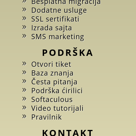
Besplatna migracija
Dodatne usluge
SSL sertifikati
Izrada sajta
SMS marketing
PODRŠKA
Otvori tiket
Baza znanja
Česta pitanja
Podrška ćirilici
Softaculous
Video tutorijali
Pravilnik
KONTAKT