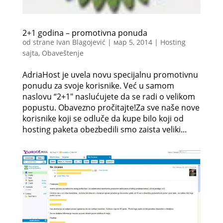
2+1 godina – promotivna ponuda
od strane
Ivan Blagojević
|
мар 5, 2014
|
Hosting
sajta
,
Obaveštenje
AdriaHost je uvela novu specijalnu promotivnu
ponudu za svoje korisnike. Već u samom
naslovu “2+1″ naslućujete da se radi o velikom
popustu. Obavezno pročitajte!Za sve naše nove
korisnike koji se odluče da kupe bilo koji od
hosting paketa obezbedili smo zaista veliki...