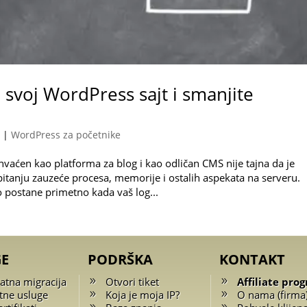
 svoj WordPress sajt i smanjite
|
WordPress za početnike
ihvaćen kao platforma za blog i kao odličan CMS nije tajna da je
pitanju zauzeće procesa, memorije i ostalih aspekata na serveru.
postane primetno kada vaš log...
GE
PODRŠKA
KONTAKT
atna migracija
Otvori tiket
Affiliate pro
tne usluge
Koja je moja IP?
O nama (firma