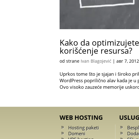
Kako da optimizujete
korišćenje resursa?
od strane
Ivan Blagojević
|
авг 7, 2012
Uprkos tome što je sjajan i široko pr
WordPress poprilično alav kada je u 
Ovo visoko zauzeće memorije uskoro 
WEB HOSTING
USLU
Hosting paketi
Bespl
Domeni
Doda