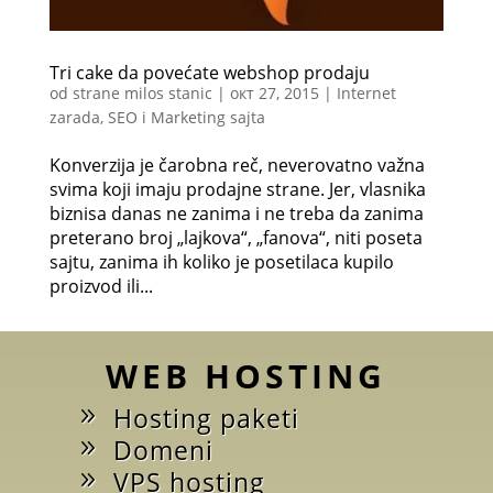
Tri cake da povećate webshop prodaju
od strane
milos stanic
|
окт 27, 2015
|
Internet
zarada
,
SEO i Marketing sajta
Konverzija je čarobna reč, neverovatno važna
svima koji imaju prodajne strane. Jer, vlasnika
biznisa danas ne zanima i ne treba da zanima
preterano broj „lajkova“, „fanova“, niti poseta
sajtu, zanima ih koliko je posetilaca kupilo
proizvod ili...
WEB HOSTING
Hosting paketi
Domeni
VPS hosting