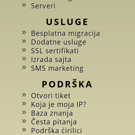
Serveri
USLUGE
Besplatna migracija
Dodatne usluge
SSL sertifikati
Izrada sajta
SMS marketing
PODRŠKA
Otvori tiket
Koja je moja IP?
Baza znanja
Česta pitanja
Podrška ćirilici