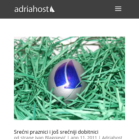
Srećni praznici i još srećniji dobitnici
od strane
Ivan Blagojević
|
апр 11, 2011
|
Adriahost