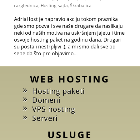
razglednica
,
Hosting sajta
,
Škrabalica
AdriaHost je napravio akciju tokom praznika
gde smo pozvali sve naše drugare da naslikaju
neki od naših motiva na uskršnjem jajetu i time
osvoje hosting paket na godinu dana. Drugari
su postali nestrpljivi :), a mi smo dali sve od
sebe da što pre objavimo...
WEB HOSTING
Hosting paketi
Domeni
VPS hosting
Serveri
USLUGE