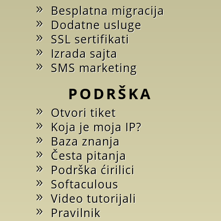
Besplatna migracija
Dodatne usluge
SSL sertifikati
Izrada sajta
SMS marketing
PODRŠKA
Otvori tiket
Koja je moja IP?
Baza znanja
Česta pitanja
Podrška ćirilici
Softaculous
Video tutorijali
Pravilnik