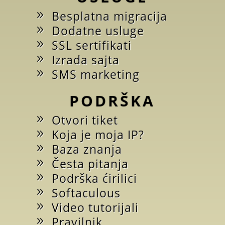
Besplatna migracija
Dodatne usluge
SSL sertifikati
Izrada sajta
SMS marketing
PODRŠKA
Otvori tiket
Koja je moja IP?
Baza znanja
Česta pitanja
Podrška ćirilici
Softaculous
Video tutorijali
Pravilnik