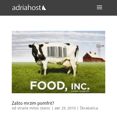
Zašto mrzim pomfrit?
od strane
milos stanic
|
авг 29, 2010
|
Škrabalica