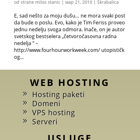
od strane
milos stanic
|
мар 21, 2010
|
Škrabalica
E, sad nešto za moju dušu… ne mora svaki post
da bude o poslu. Evo, kako je Tim Feriss proveo
jednu nedelju svoga odmora. Inače, on je autor
svetskog bestselera „četvoročasovna radna
nedelja “ –
http://www.fourhourworkweek.com/ utopističk
og...
WEB HOSTING
Hosting paketi
Domeni
VPS hosting
Serveri
USLUGE