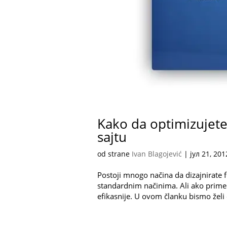
Kako da optimizujete 
sajtu
od strane
Ivan Blagojević
|
јул 21, 201
Postoji mnogo načina da dizajnirate f
standardnim načinima. Ali ako primen
efikasnije. U ovom članku bismo želi