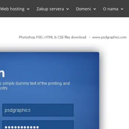
Web hosting
Zakup servera
Domeni
O nama