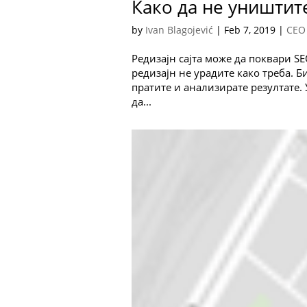
Како да не уништите
by
Ivan Blagojević
|
Feb 7, 2019
|
СЕО
Редизајн сајта може да поквари S
редизајн не урадите како треба. Б
пратите и анализирате резултате. 
да...