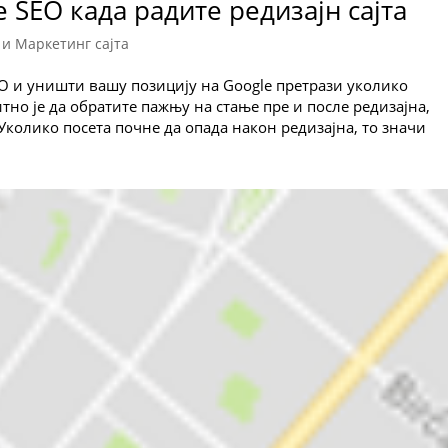
 SEO када радите редизајн сајта
 и Маркетинг сајта
EO и уништи вашу позицију на Google претрази уколико
итно је да обратите пажњу на стање пре и после редизајна,
Уколико посета почне да опада након редизајна, то значи