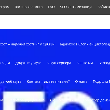
рограм
Backup хостинга
FAQ
SEO Оптимизација
Softacu
SSL сертификати
VPS сервери
Whois заштита домена
хост – најбољи хостинг у Србији
адриахост блог – енциклопед
 сајта
Додатне услуге
Закуп сервера
Зашто ми?
Извод
да wеб сајта
Контакт – имате питање?
О нама
Подршка 
на
Регистрација домена
СМС Маркетинг
Трансфер доме