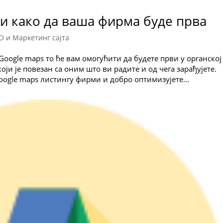
 и како да ваша фирма буде прва
О и Маркетинг сајта
Google maps то ће вам омогућити да будете први у органској
оји је повезан са оним што ви радите и од чега зарађујете.
 Google maps листингу фирми и добро оптимизујете...