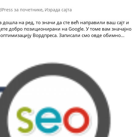
dPress за почетнике
,
Израда сајта
а дошла на ред, то значи да сте већ направили ваш сајт и
удете добро позиционирани на Google. У томе вам значајно
оптимизацију Вордпреса. Записали смо овде обимно...