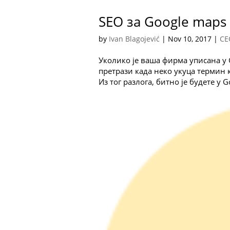
SEO за Google maps
by
Ivan Blagojević
|
Nov 10, 2017
|
СЕ
Уколико је ваша фирма уписана у 
претрази када неко укуца термин к
Из тог разлога, битно је будете у