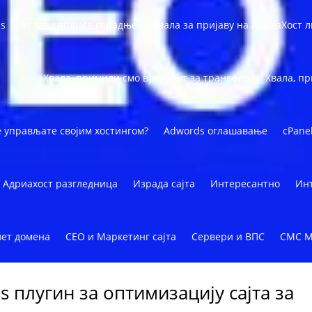
ss
Услови affiliate сарадње
Хвала за пријаву на АдриаХост л
Хвала, примили смо ваш упит за трансфер
Хвала, п
е управљате својим хостингом?
Adwords оглашавање
cPane
Адриахост разгледница
Израда сајта
Интересантно
Инт
вет домена
СЕО и Маркетинг сајта
Сервери и ВПС
СМС М
 плугин за оптимизацију сајта за