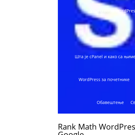
Упутство за WordPre
Шта је cPanel и како са њим
WordPress за почетнике
Обавештење
С
Rank Math WordPress
Google