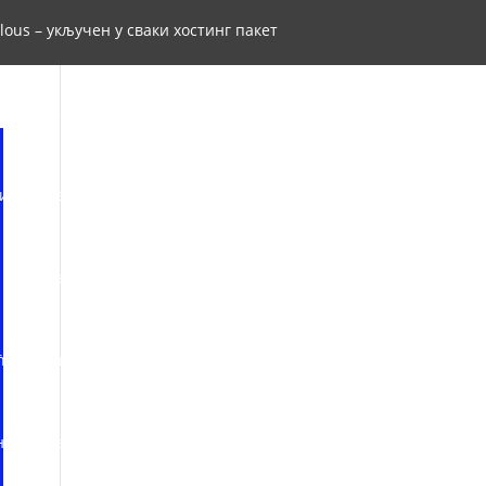
lous – укључен у сваки хостинг пакет
Windows VPS и Dedicated сервери
ија weba, ризница знања и буги вуги
 из правила регистрације RS домена
ћирилици
Правилник АдриаХост-а
на
Треба вам веб хостинг и домен?