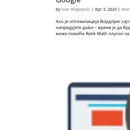
by
Ivan Blagojević
|
Apr 3, 2020
|
Wor
Ако је оптимизација Вордпрес сајт
напредујете даље – време је да б
може помоћи Rank Math плугин за 