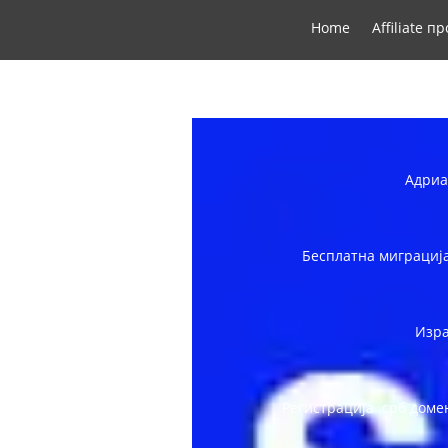
Home
Affiliate п
Адриа
Бесплатна миграција
Изра
Регистрација .срб доме