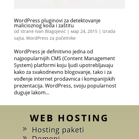
WordPress pluginovi za detektovanje
malicioznog koda i zaštitu
od strane
Ivan Blagojević
|
мар 24, 2015
|
Izrada
sajta
,
WordPress za početnike
WordPress je definitivno jedna od
najpopularnijih CMS (Content Management
System) platformi koju ljudi upotrebljavaju
kako za svakodnevno blogovanje, tako i za
vođenje internet prodavnica i kompanijskih
prezentacija. WordPress, svoju popularnost
duguje lakom...
WEB HOSTING
Hosting paketi
Domeni