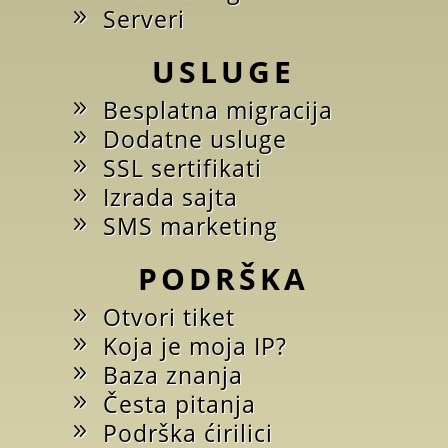
Serveri
USLUGE
Besplatna migracija
Dodatne usluge
SSL sertifikati
Izrada sajta
SMS marketing
PODRŠKA
Otvori tiket
Koja je moja IP?
Baza znanja
Česta pitanja
Podrška ćirilici