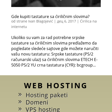
Gde kupiti tastature sa ćiriličnim slovima?
od strane
Ivan Blagojević
|
дец 6, 2017
|
Ćirilica na
internetu
Ukoliko su vam za rad potrebne srpske
tastature sa ćiriličnim slovima predlažemo da
pogledate sledeće sajtove gde možete naručiti
vašu novu tastaturu: Srpske tastature (PS/2
računarski ulaz) sa ćiriličnim slovima ETECH E-
5050 PS/2 YU crna tastatura (CYR): bcgroup...
WEB HOSTING
Hosting paketi
Domeni
VPS hosting