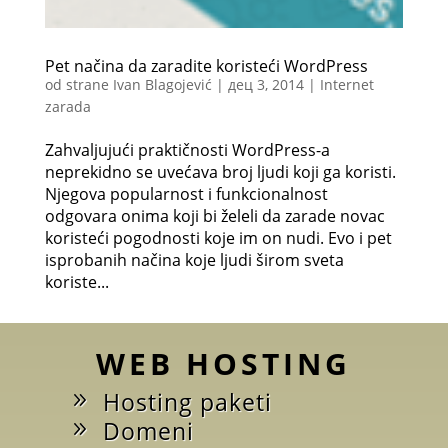
Pet načina da zaradite koristeći WordPress
od strane
Ivan Blagojević
|
дец 3, 2014
|
Internet
zarada
Zahvaljujući praktičnosti WordPress-a
neprekidno se uvećava broj ljudi koji ga koristi.
Njegova popularnost i funkcionalnost
odgovara onima koji bi želeli da zarade novac
koristeći pogodnosti koje im on nudi. Evo i pet
isprobanih načina koje ljudi širom sveta
koriste...
WEB HOSTING
Hosting paketi
Domeni