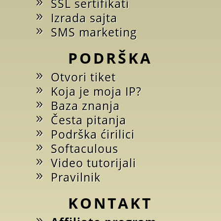
SSL sertifikati
Izrada sajta
SMS marketing
PODRŠKA
Otvori tiket
Koja je moja IP?
Baza znanja
Česta pitanja
Podrška ćirilici
Softaculous
Video tutorijali
Pravilnik
KONTAKT