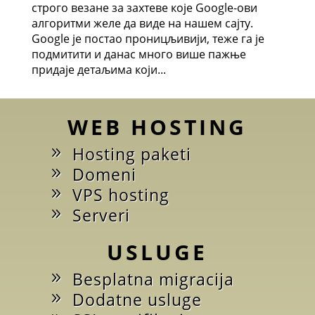
строго везане за захтеве које Google-ови
алгоритми желе да виде на нашем сајту.
Google је постао проницљивији, теже га је
подмитити и данас много више пажње
придаје детаљима који...
WEB HOSTING
Hosting paketi
Domeni
VPS hosting
Serveri
USLUGE
Besplatna migracija
Dodatne usluge