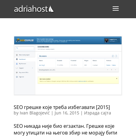
SEO грешке које треба избегавати [2015]
by
Ivan Blagojević
|
Jun 16, 2015
|
Израда сајта
SEO никада није био егзактан. Грешке које
могу утицати на његов збир не морају бити