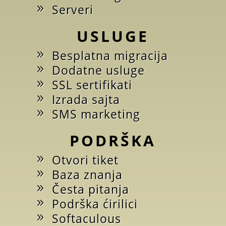
Serveri
USLUGE
Besplatna migracija
Dodatne usluge
SSL sertifikati
Izrada sajta
SMS marketing
PODRŠKA
Otvori tiket
Baza znanja
Česta pitanja
Podrška ćirilici
Softaculous