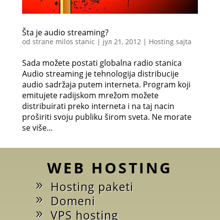
Šta je audio streaming?
od strane
milos stanic
|
јул 21, 2012
|
Hosting sajta
Sada možete postati globalna radio stanica
Audio streaming je tehnologija distribucije
audio sadržaja putem interneta. Program koji
emitujete radijskom mrežom možete
distribuirati preko interneta i na taj nacin
proširiti svoju publiku širom sveta. Ne morate
se više...
WEB HOSTING
Hosting paketi
Domeni
VPS hosting