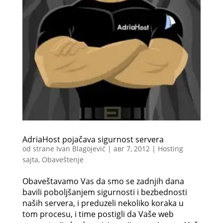
AdriaHost pojačava sigurnost servera
od strane
Ivan Blagojević
|
авг 7, 2012
|
Hosting
sajta
,
Obaveštenje
Obaveštavamo Vas da smo se zadnjih dana
bavili poboljšanjem sigurnosti i bezbednosti
naših servera, i preduzeli nekoliko koraka u
tom procesu, i time postigli da Vaše web