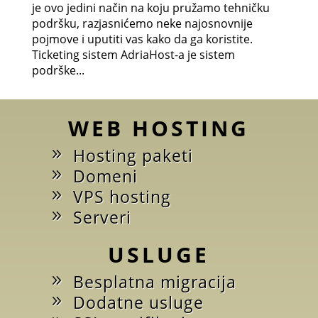
je ovo jedini način na koju pružamo tehničku
podršku, razjasnićemo neke najosnovnije
pojmove i uputiti vas kako da ga koristite.
Ticketing sistem AdriaHost-a je sistem
podrške...
WEB HOSTING
Hosting paketi
Domeni
VPS hosting
Serveri
USLUGE
Besplatna migracija
Dodatne usluge