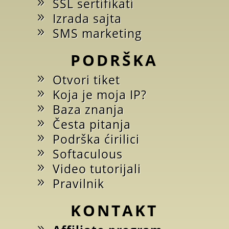
SSL sertifikati
Izrada sajta
SMS marketing
PODRŠKA
Otvori tiket
Koja je moja IP?
Baza znanja
Česta pitanja
Podrška ćirilici
Softaculous
Video tutorijali
Pravilnik
KONTAKT