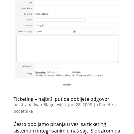
Ticketing – najbrži put da dobijete odgovor
od strane
Ivan Blagojević
|
јан 28, 2008
|
cPanel za
početnike
Često dobijamo pitanja u vezi sa ticketing
sistemom integrisanim u naš sajt. S obzirom da