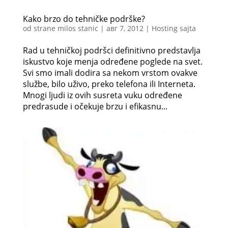
Kako brzo do tehničke podrške?
od strane
milos stanic
|
авг 7, 2012
|
Hosting sajta
Rad u tehničkoj podršci definitivno predstavlja
iskustvo koje menja određene poglede na svet.
Svi smo imali dodira sa nekom vrstom ovakve
službe, bilo uživo, preko telefona ili Interneta.
Mnogi ljudi iz ovih susreta vuku određene
predrasude i očekuje brzu i efikasnu...