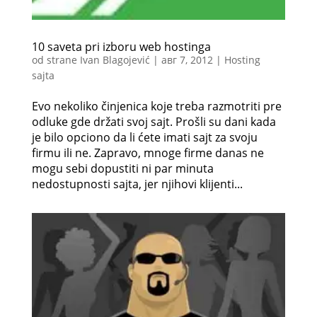
10 saveta pri izboru web hostinga
od strane
Ivan Blagojević
|
авг 7, 2012
|
Hosting
sajta
Evo nekoliko činjenica koje treba razmotriti pre
odluke gde držati svoj sajt. Prošli su dani kada
je bilo opciono da li ćete imati sajt za svoju
firmu ili ne. Zapravo, mnoge firme danas ne
mogu sebi dopustiti ni par minuta
nedostupnosti sajta, jer njihovi klijenti...