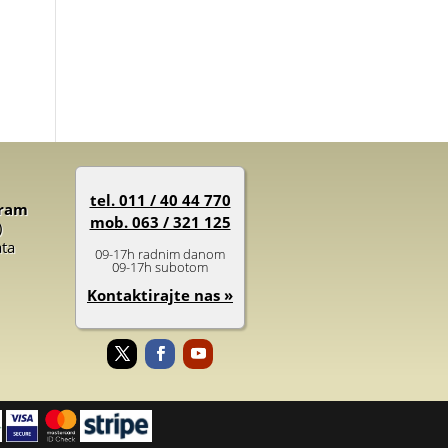
tel. 011 / 40 44 770
gram
mob. 063 / 321 125
)
ata
09-17h radnim danom
09-17h subotom
Kontaktirajte nas »