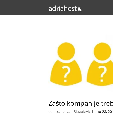
Zašto kompanije treb
od strane
Ivan Blagojević
|
апр 28, 20