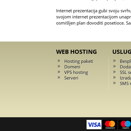
Internet prezentacija gubi svoju svrhu 
svojom internet prezentacijom unapre
osmišljen plan dovoditi posetioce. Sad
WEB HOSTING
USLU
Hosting paketi
Bespl
Domeni
Doda
VPS hosting
SSL se
Serveri
Izrad
SMS 