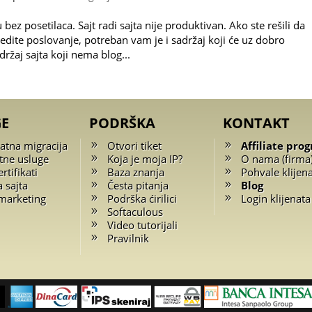
bez posetilaca. Sajt radi sajta nije produktivan. Ako ste rešili da
dite poslovanje, potreban vam je i sadržaj koji će uz dobro
ržaj sajta koji nema blog...
GE
PODRŠKA
KONTAKT
atna migracija
Otvori tiket
Affiliate pro
tne usluge
Koja je moja IP?
O nama (firma
rtifikati
Baza znanja
Pohvale klijen
a sajta
Česta pitanja
Blog
marketing
Podrška ćirilici
Login klijenata
Softaculous
Video tutorijali
Pravilnik