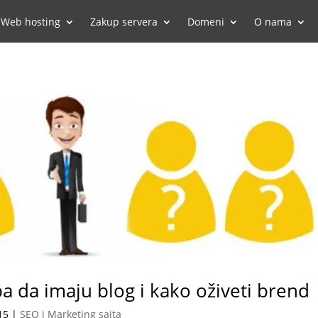
Web hosting
Zakup servera
Domeni
O nama
a da imaju blog i kako oživeti brend
15
|
SEO i Marketing sajta