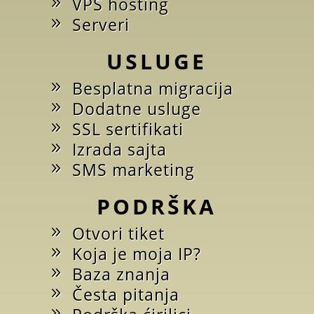
VPS hosting
Serveri
USLUGE
Besplatna migracija
Dodatne usluge
SSL sertifikati
Izrada sajta
SMS marketing
PODRŠKA
Otvori tiket
Koja je moja IP?
Baza znanja
Česta pitanja