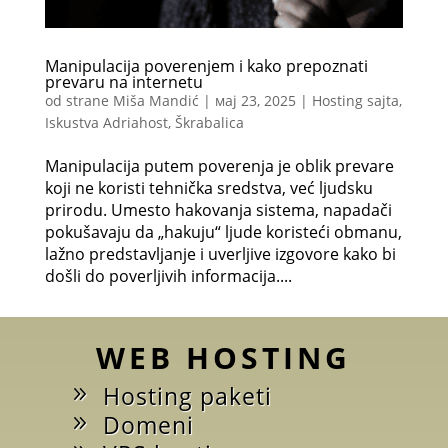
Manipulacija poverenjem i kako prepoznati
prevaru na internetu
od strane
Miša Mandić
|
мај 23, 2025
|
Hosting sajta
,
Iskustva Adriahost
,
Škrabalica
Manipulacija putem poverenja je oblik prevare
koji ne koristi tehnička sredstva, već ljudsku
prirodu. Umesto hakovanja sistema, napadači
pokušavaju da „hakuju“ ljude koristeći obmanu,
lažno predstavljanje i uverljive izgovore kako bi
došli do poverljivih informacija....
WEB HOSTING
Hosting paketi
Domeni