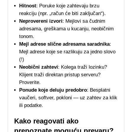
Hitnost
: Poruke koje zahtevaju brzu
reakciju (npr. „račun će biti zaključan“).
Neprovereni izvori
: Mejlovi sa čudnim
adresama, greškama u kucanju, neobičnim
tonom.
Mejl adrese slične adresama saradnika
:
Mejl adrese koje se razlikuju za jedno slovo
(!)
Neobični zahtevi
: Kolega traži lozinku?
Klijent traži direktan pristup serveru?
Proverite.
Ponude koje deluju predobro
: Besplatni
vaučeri, softver, pokloni — uz zahtev za klik
ili podatke.
Kako reagovati ako
prepoznate moguću prevaru?