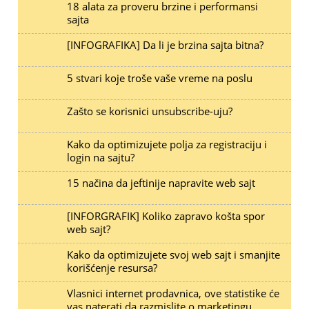
18 alata za proveru brzine i performansi
sajta
[INFOGRAFIKA] Da li je brzina sajta bitna?
5 stvari koje troše vaše vreme na poslu
Zašto se korisnici unsubscribe-uju?
Kako da optimizujete polja za registraciju i
login na sajtu?
15 načina da jeftinije napravite web sajt
[INFORGRAFIK] Koliko zapravo košta spor
web sajt?
Kako da optimizujete svoj web sajt i smanjite
korišćenje resursa?
Vlasnici internet prodavnica, ove statistike će
vas naterati da razmislite o marketingu