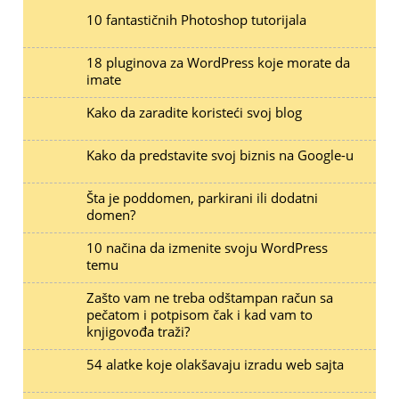
10 fantastičnih Photoshop tutorijala
18 pluginova za WordPress koje morate da
imate
Kako da zaradite koristeći svoj blog
Kako da predstavite svoj biznis na Google-u
Šta je poddomen, parkirani ili dodatni
domen?
10 načina da izmenite svoju WordPress
temu
Zašto vam ne treba odštampan račun sa
pečatom i potpisom čak i kad vam to
knjigovođa traži?
54 alatke koje olakšavaju izradu web sajta