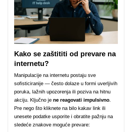
Kako se zaštititi od prevare na
internetu?
Manipulacije na internetu postaju sve
sofisticiranije — često dolaze u formi uverljivih
poruka, lažnih upozorenja ili poziva na hitnu
akciju. Ključno je
ne reagovati impulsivno
.
Pre nego što kliknete na bilo kakav link ili
unesete podatke usporite i obratite pažnju na
sledeće znakove moguće prevare: