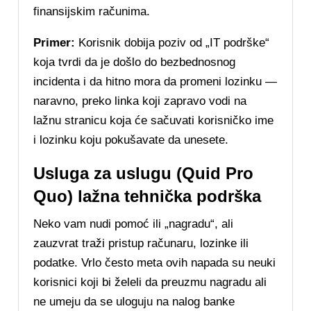
finansijskim računima.
Primer:
Korisnik dobija poziv od „IT podrške“
koja tvrdi da je došlo do bezbednosnog
incidenta i da hitno mora da promeni lozinku —
naravno, preko linka koji zapravo vodi na
lažnu stranicu koja će sačuvati korisničko ime
i lozinku koju pokušavate da unesete.
Usluga za uslugu (Quid Pro
Quo)
lažna tehnička podrška
Neko vam nudi pomoć ili „nagradu“, ali
zauzvrat traži pristup računaru, lozinke ili
podatke. Vrlo često meta ovih napada su neuki
korisnici koji bi želeli da preuzmu nagradu ali
ne umeju da se uloguju na nalog banke