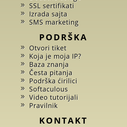
SSL sertifikati
Izrada sajta
SMS marketing
PODRŠKA
Otvori tiket
Koja je moja IP?
Baza znanja
Česta pitanja
Podrška ćirilici
Softaculous
Video tutorijali
Pravilnik
KONTAKT