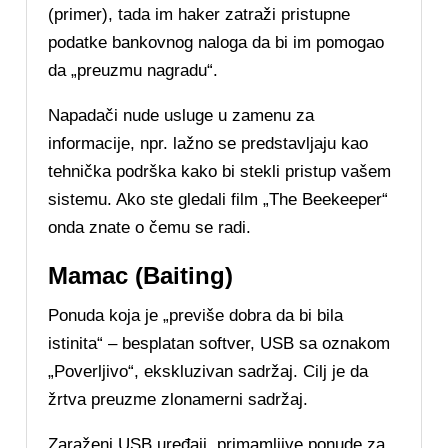
(primer), tada im haker zatraži pristupne
podatke bankovnog naloga da bi im pomogao
da „preuzmu nagradu“.
Napadači nude usluge u zamenu za
informacije, npr. lažno se predstavljaju kao
tehnička podrška kako bi stekli pristup vašem
sistemu. Ako ste gledali film „The Beekeeper“
onda znate o čemu se radi.
Mamac (Baiting)
Ponuda koja je „previše dobra da bi bila
istinita“ – besplatan softver, USB sa oznakom
„Poverljivo“, ekskluzivan sadržaj. Cilj je da
žrtva preuzme zlonamerni sadržaj.
Zaraženi USB uređaji, primamljive ponude za