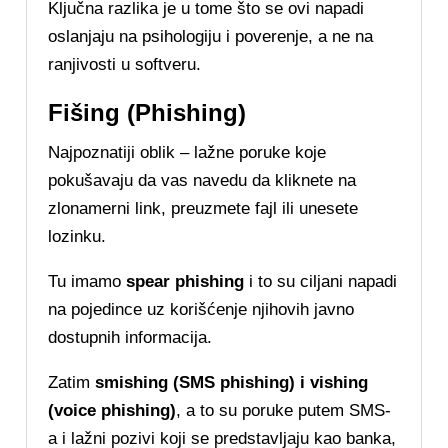
Ključna razlika je u tome što se ovi napadi
oslanjaju na psihologiju i poverenje, a ne na
ranjivosti u softveru.
Fišing (Phishing)
Najpoznatiji oblik – lažne poruke koje
pokušavaju da vas navedu da kliknete na
zlonamerni link, preuzmete fajl ili unesete
lozinku.
Tu imamo
spear phishing
i to su ciljani napadi
na pojedince uz korišćenje njihovih javno
dostupnih informacija.
Zatim
smishing (SMS phishing) i vishing
(voice phishing)
, a to su poruke putem SMS-
a i lažni pozivi koji se predstavljaju kao banka,