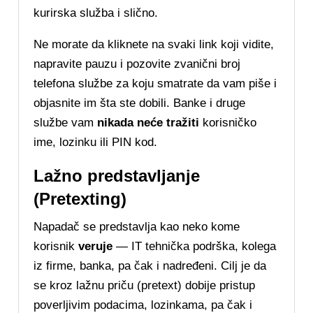
kurirska služba i slično.
Ne morate da kliknete na svaki link koji vidite,
napravite pauzu i pozovite zvanični broj
telefona službe za koju smatrate da vam piše i
objasnite im šta ste dobili. Banke i druge
službe vam
nikada neće tražiti
korisničko
ime, lozinku ili PIN kod.
Lažno predstavljanje
(Pretexting)
Napadač se predstavlja kao neko kome
korisnik
veruje
— IT tehnička podrška, kolega
iz firme, banka, pa čak i nadređeni. Cilj je da
se kroz lažnu priču (pretext) dobije pristup
poverljivim podacima, lozinkama, pa čak i