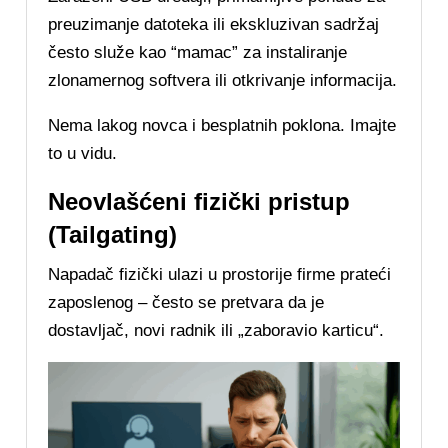
preuzimanje datoteka ili ekskluzivan sadržaj
često služe kao “mamac” za instaliranje
zlonamernog softvera ili otkrivanje informacija.
Nema lakog novca i besplatnih poklona. Imajte
to u vidu.
Neovlašćeni fizički pristup
(Tailgating)
Napadač fizički ulazi u prostorije firme prateći
zaposlenog – često se pretvara da je
dostavljač, novi radnik ili „zaboravio karticu“.