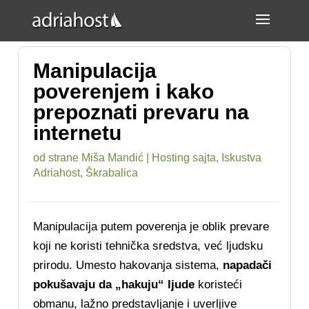
Manipulacija
poverenjem i kako
prepoznati prevaru na
internetu
od strane
Miša Mandić
|
Hosting sajta
,
Iskustva
Adriahost
,
Škrabalica
Manipulacija putem poverenja je oblik prevare
koji ne koristi tehnička sredstva, već ljudsku
prirodu. Umesto hakovanja sistema,
napadači
pokušavaju da „hakuju“ ljude
koristeći
obmanu, lažno predstavljanje i uverljive