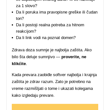
za 1 slovo?
Da li poruka ima pravopisne greške ili čudan
ton?
Da li postoji realna potreba za hitnom
reakcijom?
Da li link vodi na poznat domen?
Zdrava doza sumnje je najbolja zaštita. Ako
bilo šta deluje sumnjivo —
proverite, ne
klikćite
.
Kada prevara zaobiđe softver najbolja i krajnja
zaštita je zdrav razum. Zato je potrebno na
vreme razmišljati o tome i ukazati kolegama
kako izgledaju prevare.