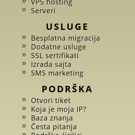
VPS hosting
Serveri
USLUGE
Besplatna migracija
Dodatne usluge
SSL sertifikati
Izrada sajta
SMS marketing
PODRŠKA
Otvori tiket
Koja je moja IP?
Baza znanja
Česta pitanja