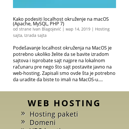
Kako podesiti localhost okruženje na macOS
(Apache, MySQL, PHP 7)
od strane
Ivan Blagojević
|
мар 14, 2019
|
Hosting
sajta
,
Izrada sajta
Podešavanje localhost okruženja na MacOS je
potrebno ukoliko želite da se bavite izradom
sajtova i isprobate sajt najpre na lokalnom
računaru pre nego što sajt postavite javno na
web-hosting. Zapisali smo ovde šta je potrebno
da uradite da biste to imali na MacOS-u....
WEB HOSTING
Hosting paketi
Domeni