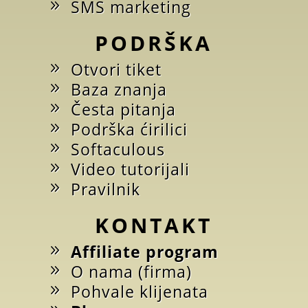
SMS marketing
PODRŠKA
Otvori tiket
Baza znanja
Česta pitanja
Podrška ćirilici
Softaculous
Video tutorijali
Pravilnik
KONTAKT
Affiliate program
O nama (firma)
Pohvale klijenata