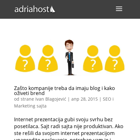
Zašto kompanije treba da imaju blog i kako
oživeti brend
od strane
Ivan Blagojević
|
апр 28, 2015
|
SEO i
Marketing sajta
Internet prezentacija gubi svoju svrhu bez
posetilaca. Sajt radi sajta nije produktivan. Ako
ste rešili da svojom internet prezentacijom
unapredite poslovanje, potreban vam je i