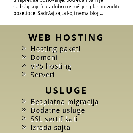
sadržaj koji će uz dobro osmišljen plan dovoditi
posetioce. Sadržaj sajta koji nema blog...
WEB HOSTING
Hosting paketi
Domeni
VPS hosting
Serveri
USLUGE
Besplatna migracija
Dodatne usluge
SSL sertifikati
Izrada sajta