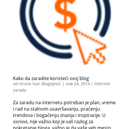
Kako da zaradite koristeći svoj blog
od strane
Ivan Blagojević
|
нов 24, 2014
|
Internet
zarada
Za zaradu na internetu potreban je plan, vreme
i rad na stalnom usavršavanju, praćenju
trendova i bogaćenju znanja i inspiracije. U
osnovi, nije važno koji je vaš razlog za
pokretanje bloga, važno je da vaše veb mesto