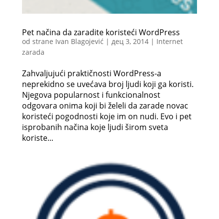
Pet načina da zaradite koristeći WordPress
od strane
Ivan Blagojević
|
дец 3, 2014
|
Internet
zarada
Zahvaljujući praktičnosti WordPress-a
neprekidno se uvećava broj ljudi koji ga koristi.
Njegova popularnost i funkcionalnost
odgovara onima koji bi želeli da zarade novac
koristeći pogodnosti koje im on nudi. Evo i pet
isprobanih načina koje ljudi širom sveta
koriste...