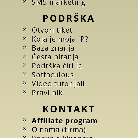
SMS marketing
PODRŠKA
Otvori tiket
Koja je moja IP?
Baza znanja
Česta pitanja
Podrška ćirilici
Softaculous
Video tutorijali
Pravilnik
KONTAKT
Affiliate program
O nama (firma)