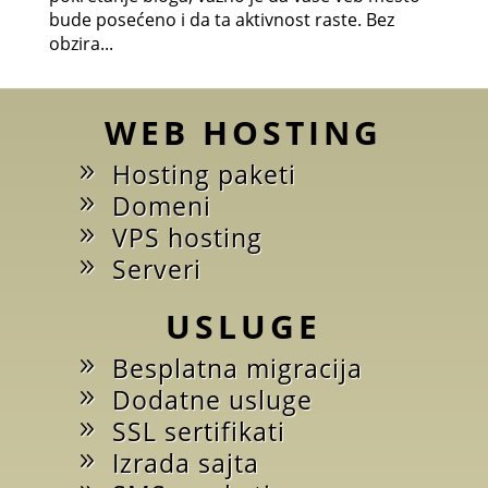
bude posećeno i da ta aktivnost raste. Bez
obzira...
WEB HOSTING
Hosting paketi
Domeni
VPS hosting
Serveri
USLUGE
Besplatna migracija
Dodatne usluge
SSL sertifikati
Izrada sajta