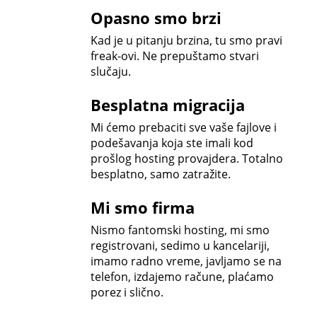
Opasno smo brzi
Kad je u pitanju brzina, tu smo pravi
freak-ovi. Ne prepuštamo stvari
slučaju.
Besplatna migracija
Mi ćemo prebaciti sve vaše fajlove i
podešavanja koja ste imali kod
prošlog hosting provajdera. Totalno
besplatno, samo zatražite.
Mi smo firma
Nismo fantomski hosting, mi smo
registrovani, sedimo u kancelariji,
imamo radno vreme, javljamo se na
telefon, izdajemo račune, plaćamo
porez i slično.