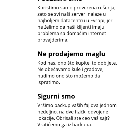
Koristimo samo proverena rešenja,
zato se svi naši serveri nalaze u
najboljem datacentru u Evropi, jer
ne želimo da naši klijenti imaju
problema sa domaćim internet
provajderima.
Ne prodajemo maglu
Kod nas, ono što kupite, to dobijete.
Ne obećavamo kule i gradove,
nudimo ono što možemo da
ispratimo.
Sigurni smo
Vršimo backup vaših fajlova jednom
nedeljno, na dve fizički odvojene
lokacije. Obrisali ste ceo vaš sajt?
Vratićemo ga iz backupa.