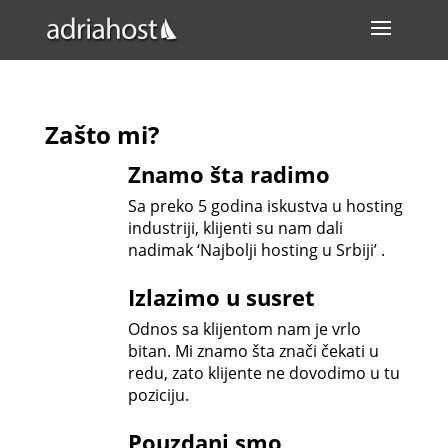
Zašto mi?
Znamo šta radimo
Sa preko 5 godina iskustva u hosting
industriji, klijenti su nam dali
nadimak ‘Najbolji hosting u Srbiji’ .
Izlazimo u susret
Odnos sa klijentom nam je vrlo
bitan. Mi znamo šta znači čekati u
redu, zato klijente ne dovodimo u tu
poziciju.
Pouzdani smo