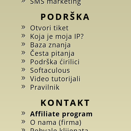
SMS marketing
PODRŠKA
Otvori tiket
Koja je moja IP?
Baza znanja
Česta pitanja
Podrška ćirilici
Softaculous
Video tutorijali
Pravilnik
KONTAKT
Affiliate program
O nama (firma)
Pohvale klijenata