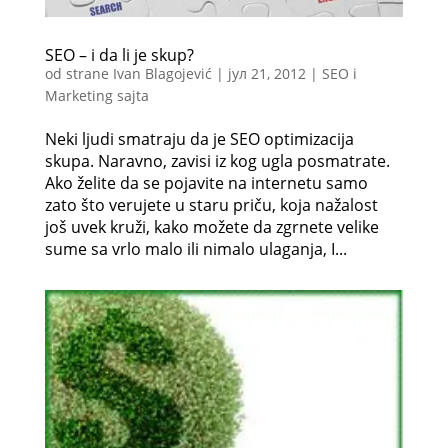
SEO – i da li je skup?
od strane
Ivan Blagojević
|
јул 21, 2012
|
SEO i
Marketing sajta
Neki ljudi smatraju da je SEO optimizacija
skupa. Naravno, zavisi iz kog ugla posmatrate.
Ako želite da se pojavite na internetu samo
zato što verujete u staru priču, koja nažalost
još uvek kruži, kako možete da zgrnete velike
sume sa vrlo malo ili nimalo ulaganja, I...