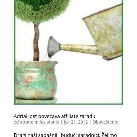
AdriaHost povećava affiliate zaradu
od strane
milos stanic
|
јул 21, 2012
|
Obaveštenje
Dragi naši sadašnji i budući saradnici, Želimo