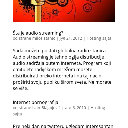
Šta je audio streaming?
od strane
milos stanic
|
јул 21, 2012
|
Hosting sajta
Sada možete postati globalna radio stanica
Audio streaming je tehnologija distribucije
audio sadržaja putem interneta. Program koji
emitujete radijskom mrežom možete
distribuirati preko interneta i na taj nacin
proširiti svoju publiku širom sveta. Ne morate
se više...
Internet pornografija
od strane
Ivan Blagojević
|
авг 6, 2010
|
Hosting
sajta
Pre neki dan na twitteru ugledam interesantan