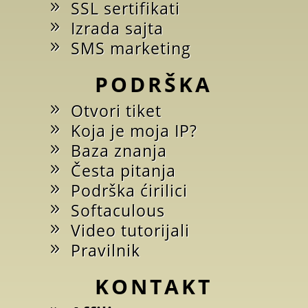
SSL sertifikati
Izrada sajta
SMS marketing
PODRŠKA
Otvori tiket
Koja je moja IP?
Baza znanja
Česta pitanja
Podrška ćirilici
Softaculous
Video tutorijali
Pravilnik
KONTAKT