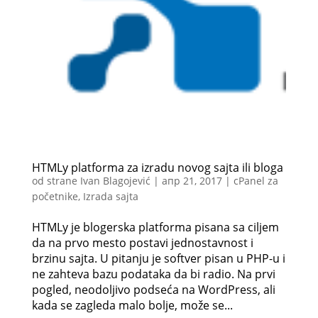
HTMLy platforma za izradu novog sajta ili bloga
od strane
Ivan Blagojević
|
апр 21, 2017
|
cPanel za
početnike
,
Izrada sajta
HTMLy je blogerska platforma pisana sa ciljem
da na prvo mesto postavi jednostavnost i
brzinu sajta. U pitanju je softver pisan u PHP-u i
ne zahteva bazu podataka da bi radio. Na prvi
pogled, neodoljivo podseća na WordPress, ali
kada se zagleda malo bolje, može se...