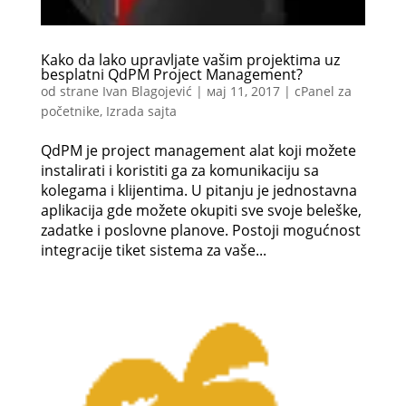
Kako da lako upravljate vašim projektima uz
besplatni QdPM Project Management?
od strane
Ivan Blagojević
|
мај 11, 2017
|
cPanel za
početnike
,
Izrada sajta
QdPM je project management alat koji možete
instalirati i koristiti ga za komunikaciju sa
kolegama i klijentima. U pitanju je jednostavna
aplikacija gde možete okupiti sve svoje beleške,
zadatke i poslovne planove. Postoji mogućnost
integracije tiket sistema za vaše...