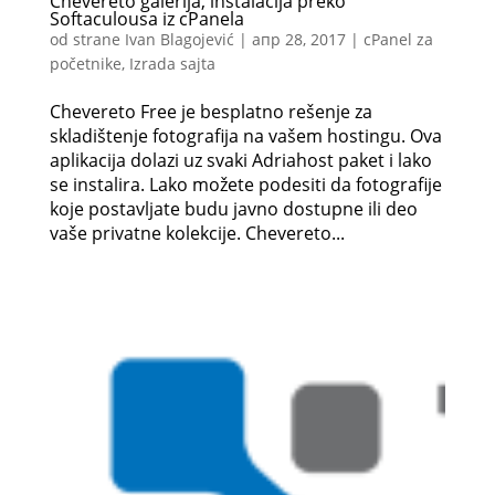
Chevereto galerija, instalacija preko
Softaculousa iz cPanela
od strane
Ivan Blagojević
|
апр 28, 2017
|
cPanel za
početnike
,
Izrada sajta
Chevereto Free je besplatno rešenje za
skladištenje fotografija na vašem hostingu. Ova
aplikacija dolazi uz svaki Adriahost paket i lako
se instalira. Lako možete podesiti da fotografije
koje postavljate budu javno dostupne ili deo
vaše privatne kolekcije. Chevereto...