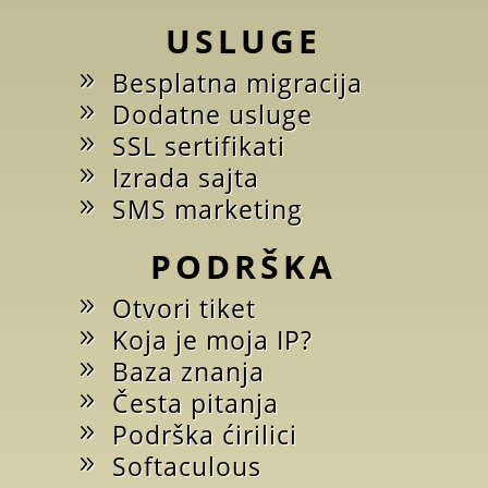
USLUGE
Besplatna migracija
Dodatne usluge
SSL sertifikati
Izrada sajta
SMS marketing
PODRŠKA
Otvori tiket
Koja je moja IP?
Baza znanja
Česta pitanja
Podrška ćirilici
Softaculous