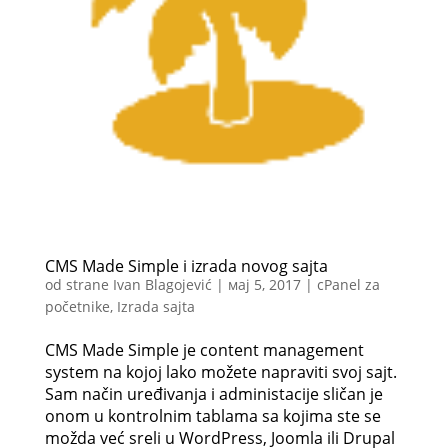
CMS Made Simple i izrada novog sajta
od strane
Ivan Blagojević
|
мај 5, 2017
|
cPanel za
početnike
,
Izrada sajta
CMS Made Simple je content management
system na kojoj lako možete napraviti svoj sajt.
Sam način uređivanja i administacije sličan je
onom u kontrolnim tablama sa kojima ste se
možda već sreli u WordPress, Joomla ili Drupal