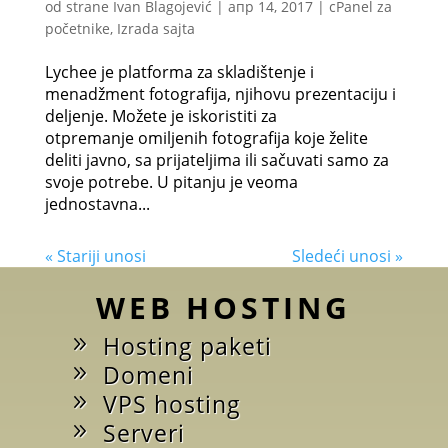
od strane
Ivan Blagojević
|
апр 14, 2017
|
cPanel za
početnike
,
Izrada sajta
Lychee je platforma za skladištenje i
menadžment fotografija, njihovu prezentaciju i
deljenje. Možete je iskoristiti za
otpremanje omiljenih fotografija koje želite
deliti javno, sa prijateljima ili sačuvati samo za
svoje potrebe. U pitanju je veoma
jednostavna...
« Stariji unosi
Sledeći unosi »
WEB HOSTING
Hosting paketi
Domeni
VPS hosting
Serveri