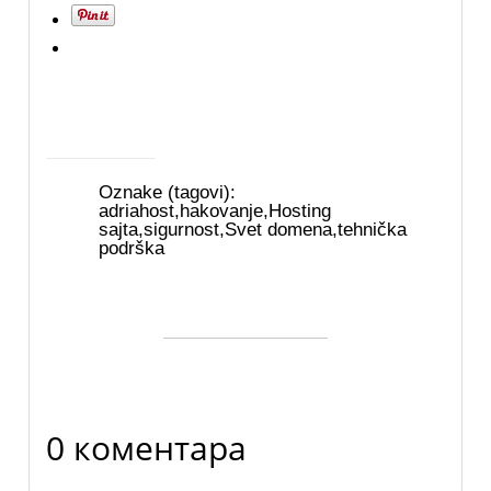
Oznake (tagovi):
adriahost
,
hakovanje
,
Hosting
sajta
,
sigurnost
,
Svet domena
,
tehnička
podrška
0 коментара