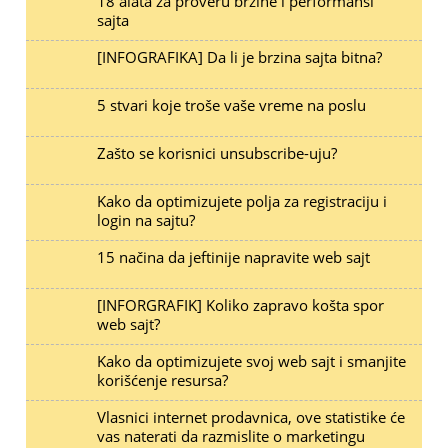
18 alata za proveru brzine i performansi
sajta
[INFOGRAFIKA] Da li je brzina sajta bitna?
5 stvari koje troše vaše vreme na poslu
Zašto se korisnici unsubscribe-uju?
Kako da optimizujete polja za registraciju i
login na sajtu?
15 načina da jeftinije napravite web sajt
[INFORGRAFIK] Koliko zapravo košta spor
web sajt?
Kako da optimizujete svoj web sajt i smanjite
korišćenje resursa?
Vlasnici internet prodavnica, ove statistike će
vas naterati da razmislite o marketingu