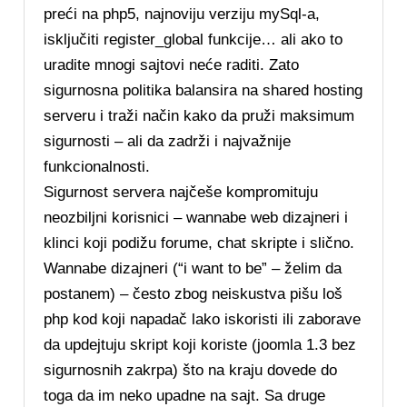
preći na php5, najnoviju verziju mySql-a,
isključiti register_global funkcije… ali ako to
uradite mnogi sajtovi neće raditi. Zato
sigurnosna politika balansira na shared hosting
serveru i traži način kako da pruži maksimum
sigurnosti – ali da zadrži i najvažnije
funkcionalnosti.
Sigurnost servera najčeše kompromituju
neozbiljni korisnici – wannabe web dizajneri i
klinci koji podižu forume, chat skripte i slično.
Wannabe dizajneri (“i want to be” – želim da
postanem) – često zbog neiskustva pišu loš
php kod koji napadač lako iskoristi ili zaborave
da updejtuju skript koji koriste (joomla 1.3 bez
sigurnosnih zakrpa) što na kraju dovede do
toga da im neko upadne na sajt. Sa druge