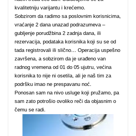
kvalitetniju varijantu i krećemo.
Sobzirom da radimo sa poslovnim korisnicima,
vraćanje 2 dana unazad podrazumeva –
gubljenje porudžbina 2 zadnja dana, ili
rezervacija, podataka korisnika koji su se od
tada registrovali ili slično… Operacija uspešno
završena, a sobzirom da je urađeno van
radnog vremena od 01 do 05 ujutru, većina
korisnika to nije ni osetila, ali je naš tim za
podršku imao ne prespavanu noć.
Ponosan sam na nivo usluge koji pružamo, pa
sam zato potrošio ovoliko reči da objasnim o
čemu se radi.