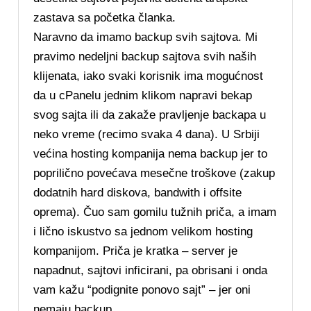
zastava sa početka članka.
Naravno da imamo backup svih sajtova. Mi
pravimo nedeljni backup sajtova svih naših
klijenata, iako svaki korisnik ima mogućnost
da u cPanelu jednim klikom napravi bekap
svog sajta ili da zakaže pravljenje backapa u
neko vreme (recimo svaka 4 dana). U Srbiji
većina hosting kompanija nema backup jer to
poprilično povećava mesečne troškove (zakup
dodatnih hard diskova, bandwith i offsite
oprema). Čuo sam gomilu tužnih priča, a imam
i lično iskustvo sa jednom velikom hosting
kompanijom. Priča je kratka – server je
napadnut, sajtovi inficirani, pa obrisani i onda
vam kažu “podignite ponovo sajt” – jer oni
nemaju backup.