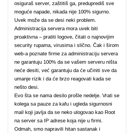
osiguraš server, zaštitiš ga, preduprediš sve
moguće napade, nikada nije 100% sigurno.
Uvek može da se desi neki problem.
Administracija servera mora uvek biti
proaktivna – pratiti logove, čitati o najnovijim
security rupama, virusima i slično. Čak i širom
web-a poznate firme za administraciju servera
ne garantuju 100% da se vašem serveru ništa
neće desiti, već garantuju da će učiniti sve da
umanje rizik i da će brzo reagovati kada se
nešto desi.
Evo šta se nama desilo prošle nedelje. Vrati se
kolega sa pauze za kafu i ugleda sigurnosni
mail koji javlja da se neko ulogovao kao Root
na server sa IP adrese koja nije u firmi.
Odmah, smo napravili hitan sastanak i