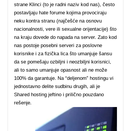
strane Klinci (to je radni naziv kod nas), često
postavljaju hate forume kojima provociraju
neku kontra stranu (najčešće na osnovu
nacionalnosti, vere ili sexualne orijentacije) što
na kraju dovede do napada na server. Zato kod
nas postoje posebni serveri za poslovne
korisnike i za fizička lica što umanjuje šansu
da se pomešaju ozbiljni i neozbiljni korisnici,
ali to samo umanjuje opasnost ali ne može
100% da garantuje. Na “deljenom” hostingu vi
jednostavno delite sudbinu drugih, ali je
Shared hosting jeftino i prilično pouzdano
rešenje.