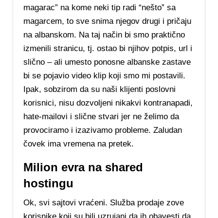
magarac” na kome neki tip radi “nešto” sa
magarcem, to sve snima njegov drugi i pričaju
na albanskom. Na taj način bi smo praktično
izmenili stranicu, tj. ostao bi njihov potpis, url i
slično – ali umesto ponosne albanske zastave
bi se pojavio video klip koji smo mi postavili.
Ipak, sobzirom da su naši klijenti poslovni
korisnici, nisu dozvoljeni nikakvi kontranapadi,
hate-mailovi i slične stvari jer ne želimo da
provociramo i izazivamo probleme. Zaludan
čovek ima vremena na pretek.
Milion evra na shared
hostingu
Ok, svi sajtovi vraćeni. Služba prodaje zove
korisnike koji su bili uzrujani da ih obavesti da