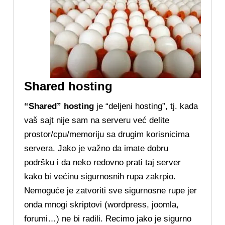
Shared hosting
“Shared” hosting
je “deljeni hosting”, tj. kada
vaš sajt nije sam na serveru već delite
prostor/cpu/memoriju sa drugim korisnicima
servera. Jako je važno da imate dobru
podršku i da neko redovno prati taj server
kako bi većinu sigurnosnih rupa zakrpio.
Nemoguće je zatvoriti sve sigurnosne rupe jer
onda mnogi skriptovi (wordpress, joomla,
forumi…) ne bi radili. Recimo jako je sigurno