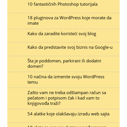
10 fantastičnih Photoshop tutorijala
18 pluginova za WordPress koje morate da
imate
Kako da zaradite koristeći svoj blog
Kako da predstavite svoj biznis na Google-u
Šta je poddomen, parkirani ili dodatni
domen?
10 načina da izmenite svoju WordPress
temu
Zašto vam ne treba odštampan račun sa
pečatom i potpisom čak i kad vam to
knjigovođa traži?
54 alatke koje olakšavaju izradu web sajta