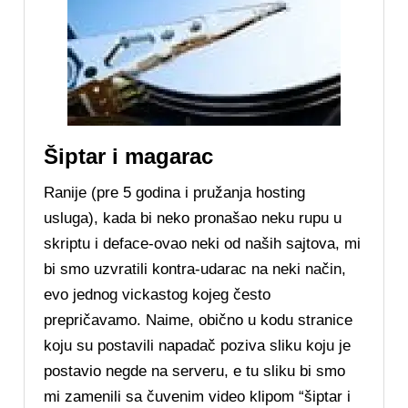
Šiptar i magarac
Ranije (pre 5 godina i pružanja hosting
usluga), kada bi neko pronašao neku rupu u
skriptu i deface-ovao neki od naših sajtova, mi
bi smo uzvratili kontra-udarac na neki način,
evo jednog vickastog kojeg često
prepričavamo. Naime, obično u kodu stranice
koju su postavili napadač poziva sliku koju je
postavio negde na serveru, e tu sliku bi smo
mi zamenili sa čuvenim video klipom “šiptar i