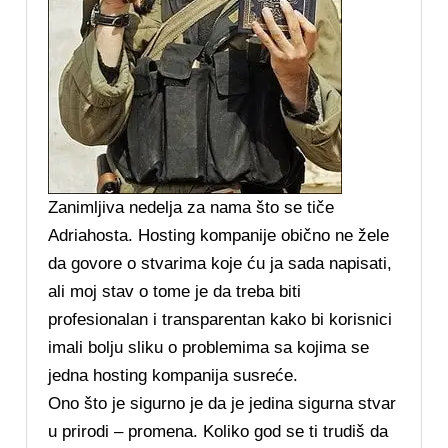
Zanimljiva nedelja za nama što se tiče
Adriahosta. Hosting kompanije obično ne žele
da govore o stvarima koje ću ja sada napisati,
ali moj stav o tome je da treba biti
profesionalan i transparentan kako bi korisnici
imali bolju sliku o problemima sa kojima se
jedna hosting kompanija susreće.
Ono što je sigurno je da je jedina sigurna stvar
u prirodi – promena. Koliko god se ti trudiš da