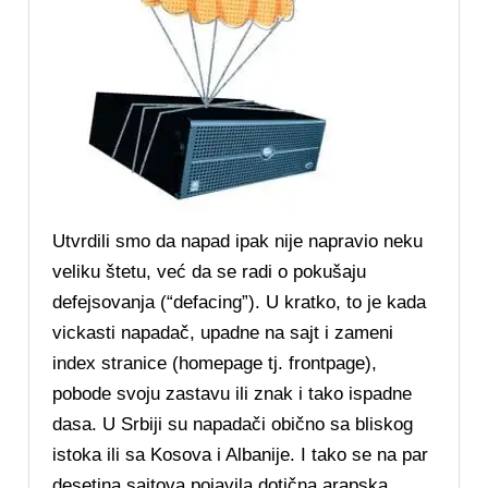
Utvrdili smo da napad ipak nije napravio neku
veliku štetu, već da se radi o pokušaju
defejsovanja (“defacing”). U kratko, to je kada
vickasti napadač, upadne na sajt i zameni
index stranice (homepage tj. frontpage),
pobode svoju zastavu ili znak i tako ispadne
dasa. U Srbiji su napadači obično sa bliskog
istoka ili sa Kosova i Albanije. I tako se na par
desetina sajtova pojavila dotična arapska