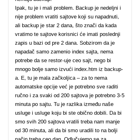
Ipak, tu je i mali problem. Backup je nedeljni i
nije problem vratiti sajtove koji su napadnuti,
ali backup je star 2 dana, što znači da kada
vratimo te sajtove korisnici će imati poslednji
zapis u bazi od pre 2 dana. Sobzirom da je
napadač samo zamenio index sajta, nema
potrebe da se restor-uje ceo sajt, nego bi
mnogo bolje samo izvući index.htm iz backup-
a. E, tu je mala začkoljica – za to nema
automatske opcije već je potrebno sve raditi
ručno i za svaki od 200 sajtova je potrebno 3-5
minuta po sajtu. Tu je razlika između naše
usluge i usluge koju bi ste obično dobili. Da bi
smo svih 200 sajtova vratili treba nam manje
od 30 minuta, ali da bi smo uradili to na bolji
način treba ceo dan. Odlučujemo se za