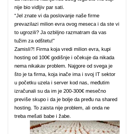
nije bio vidljiv par sati.
“Jel znate vi da poslovanje naše firme
prevazilazi milion evra ovog meseca i da ste vi
to ugrozili? Ja ozbiljno razmatram da vas
tužim za odštetu!”
Zamisli?! Firma koja vredi milion evra, kupi
hosting od 100€ godišnje i očekuje da nikada
nema nikakav problem. Najgore od svega je
što je ta firma, koja inače ima i svoj IT sektor
u početku uzela i server kod nas, međutim
izračunali su da im je 200-300€ mesečno
previše skupo i da je bolje da pređu na shared
hosting. To zaista nije problem, ali onda ne
treba mešati babe i žabe.