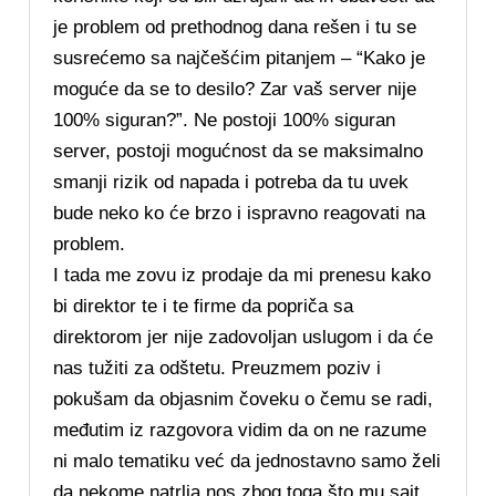
je problem od prethodnog dana rešen i tu se
susrećemo sa najčešćim pitanjem – “Kako je
moguće da se to desilo? Zar vaš server nije
100% siguran?”. Ne postoji 100% siguran
server, postoji mogućnost da se maksimalno
smanji rizik od napada i potreba da tu uvek
bude neko ko će brzo i ispravno reagovati na
problem.
I tada me zovu iz prodaje da mi prenesu kako
bi direktor te i te firme da popriča sa
direktorom jer nije zadovoljan uslugom i da će
nas tužiti za odštetu. Preuzmem poziv i
pokušam da objasnim čoveku o čemu se radi,
međutim iz razgovora vidim da on ne razume
ni malo tematiku već da jednostavno samo želi
da nekome natrlja nos zbog toga što mu sajt