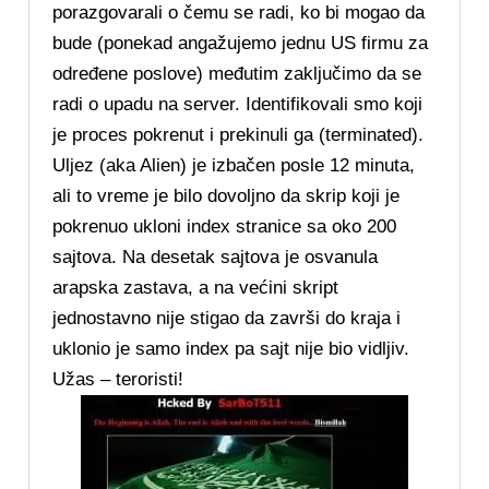
porazgovarali o čemu se radi, ko bi mogao da
bude (ponekad angažujemo jednu US firmu za
određene poslove) međutim zaključimo da se
radi o upadu na server. Identifikovali smo koji
je proces pokrenut i prekinuli ga (terminated).
Uljez (aka Alien) je izbačen posle 12 minuta,
ali to vreme je bilo dovoljno da skrip koji je
pokrenuo ukloni index stranice sa oko 200
sajtova. Na desetak sajtova je osvanula
arapska zastava, a na većini skript
jednostavno nije stigao da završi do kraja i
uklonio je samo index pa sajt nije bio vidljiv.
Užas – teroristi!