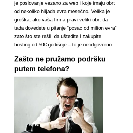
je poslovanje vezano za web i koje imaju obrt
od nekoliko hiljada evra mesečno. Velika je
greška, ako vaša firma pravi veliki obrt da
tada dovedete u pitanje “posao od milion evra”
zato što ste rešili da uštedite i zakupite
hosting od 50€ godišnje – to je neodgovorno.
Zašto ne pružamo podršku
putem telefona?