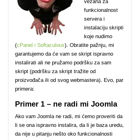
vezana za
funkcionalnost
servera i
instalaciju skripti
koje nudimo
(
cPanel i Softaculous
). Obratite pažnju, mi
garantujemo da će vam se skript ispravno
instalirati ali ne pružamo podršku za sam
skript (podršku za skript tražite od
proizvođača ili od svog webmastera). Evo, par
primera:
Primer 1 – ne radi mi Joomla
Ako vam Joomla ne radi, mi ćemo proveriti da
li se ona ispravno instalira, da li je baza uredu,
da nije u pitanju nešto oko funkcionalnosti