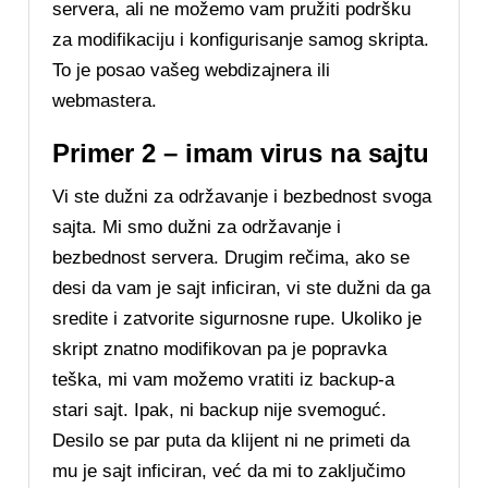
servera, ali ne možemo vam pružiti podršku
za modifikaciju i konfigurisanje samog skripta.
To je posao vašeg webdizajnera ili
webmastera.
Primer 2 – imam virus na sajtu
Vi ste dužni za održavanje i bezbednost svoga
sajta. Mi smo dužni za održavanje i
bezbednost servera. Drugim rečima, ako se
desi da vam je sajt inficiran, vi ste dužni da ga
sredite i zatvorite sigurnosne rupe. Ukoliko je
skript znatno modifikovan pa je popravka
teška, mi vam možemo vratiti iz backup-a
stari sajt. Ipak, ni backup nije svemoguć.
Desilo se par puta da klijent ni ne primeti da
mu je sajt inficiran, već da mi to zaključimo