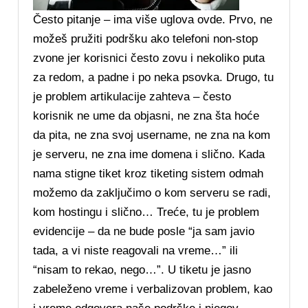
Često pitanje – ima više uglova ovde. Prvo, ne
možeš pružiti podršku ako telefoni non-stop
zvone jer korisnici često zovu i nekoliko puta
za redom, a padne i po neka psovka. Drugo, tu
je problem artikulacije zahteva – često
korisnik ne ume da objasni, ne zna šta hoće
da pita, ne zna svoj username, ne zna na kom
je serveru, ne zna ime domena i slično. Kada
nama stigne tiket kroz tiketing sistem odmah
možemo da zaključimo o kom serveru se radi,
kom hostingu i slično… Treće, tu je problem
evidencije – da ne bude posle “ja sam javio
tada, a vi niste reagovali na vreme…” ili
“nisam to rekao, nego…”. U tiketu je jasno
zabeleženo vreme i verbalizovan problem, kao