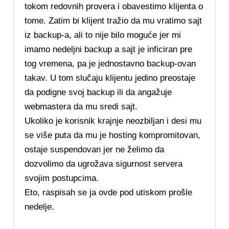
tokom redovnih provera i obavestimo klijenta o
tome. Zatim bi klijent tražio da mu vratimo sajt
iz backup-a, ali to nije bilo moguće jer mi
imamo nedeljni backup a sajt je inficiran pre
tog vremena, pa je jednostavno backup-ovan
takav. U tom slučaju klijentu jedino preostaje
da podigne svoj backup ili da angažuje
webmastera da mu sredi sajt.
Ukoliko je korisnik krajnje neozbiljan i desi mu
se više puta da mu je hosting kompromitovan,
ostaje suspendovan jer ne želimo da
dozvolimo da ugrožava sigurnost servera
svojim postupcima.
Eto, raspisah se ja ovde pod utiskom prošle
nedelje.