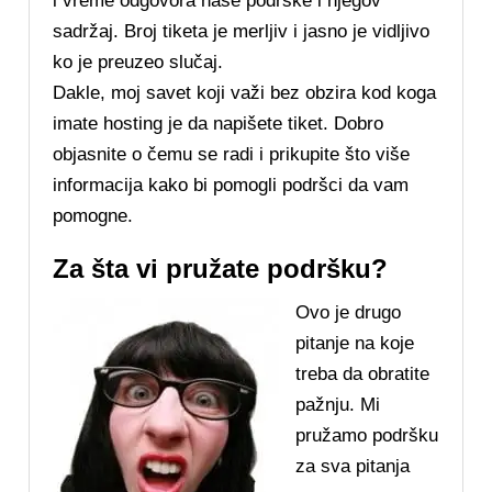
i vreme odgovora naše podrške i njegov
sadržaj. Broj tiketa je merljiv i jasno je vidljivo
ko je preuzeo slučaj.
Dakle, moj savet koji važi bez obzira kod koga
imate hosting je da napišete tiket. Dobro
objasnite o čemu se radi i prikupite što više
informacija kako bi pomogli podršci da vam
pomogne.
Za šta vi pružate podršku?
Ovo je drugo
pitanje na koje
treba da obratite
pažnju. Mi
pružamo podršku
za sva pitanja