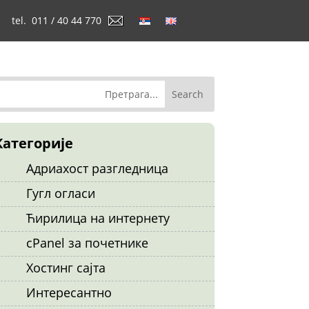
tel. 011 / 40 44 770
Категорије
Адриахост разгледница
Гугл огласи
Ћирилица на интернету
cPanel за почетнике
Хостинг сајта
Интересантно