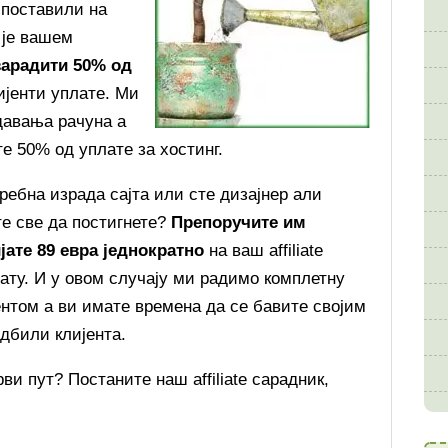
 поставили на
 је вашем
арадити 50% од
ијенти уплате. Ми
давања рачуна а
е 50% од уплате за хостинг.
ребна израда сајта или сте дизајнер али
те све да постигнете?
Препоручите им
јате 89 евра једнократно
на ваш affiliate
ату. И у овом случају ми радимо комплетну
ентом а ви имате времена да се бавите својим
дбили клијента.
и пут? Постаните наш affiliate сарадник,