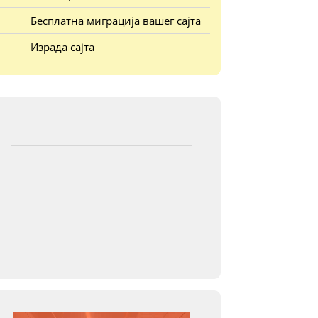
Бесплатна миграција вашег сајта
Израда сајта