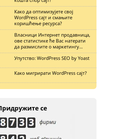
кошта спор сајт?
Како да оптимизујете свој
WordPress сајт и смањите
коришћење ресурса?
Власници Интернет продавница,
ове статистике ће Вас натерати
да размислите о маркетингу…
Упутство: WordPress SEO by Yoast
Како мигрирати WordPress сајт?
Придружите се