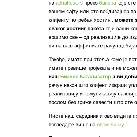
на
adriahost.rs
преко
банера
које сте
вашем сајту или сте вебдизајнер па
клијенту потребан хостинг,
можете з
сваког хостинг пакета
који ваши кл
вршимо све – од реализације до из
ви на ваш аффилиате рачун добијат
Такође, имате пријатеља коме је пот
имате превише пројеката и не може
наш
Бизнис Катализатор
а ви доби
рачун након што клијент изврши упл
реализацију и комуникацију са клиј
послом без гриже савести што сте о
Нисте наш сарадник и ово видите прв
погледајте више на
овом линку
.