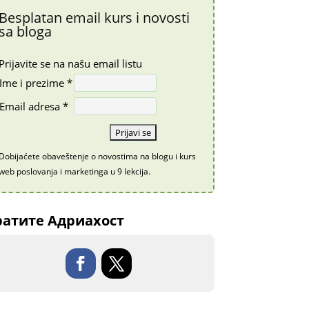
Besplatan email kurs i novosti
sa bloga
Prijavite se na našu email listu
Ime i prezime *
Email adresa *
Dobijaćete obaveštenje o novostima na blogu i kurs
web poslovanja i marketinga u 9 lekcija.
атите Адриахост