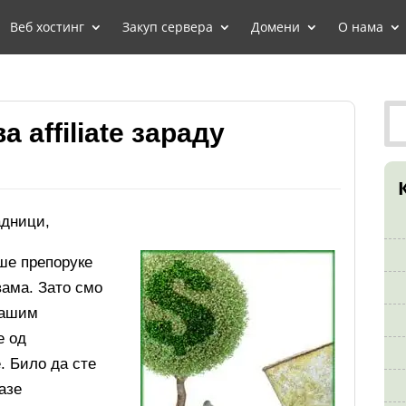
Веб хостинг
Закуп сервера
Домени
О нама
 affiliate зараду
адници,
ше препоруке
вама. Зато смо
нашим
е од
. Било да сте
азе