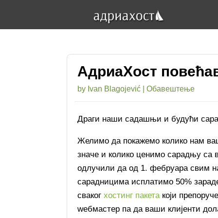
АдриаХост повећава
by
Ivan Blagojević
|
Обавештење
Драги наши садашњи и будући сар
Желимо да покажемо колико нам ва
значе и колико ценимо сарадњу са 
одлучили да од 1. фебруара свим 
сарадницима исплатимо 50% зарад
сваког
хостинг пакета
који препоруче
wебмастер па да ваши клијенти дол