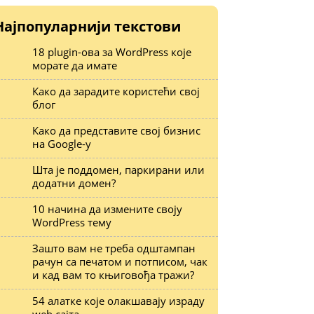
Најпопуларнији текстови
18 plugin-ова за WordPress које
морате да имате
Како да зарадите користећи свој
блог
Како да представите свој бизнис
на Google-у
Шта је поддомен, паркирани или
додатни домен?
10 начина да измените своју
WordPress тему
Зашто вам не треба одштампан
рачун са печатом и потписом, чак
и кад вам то књиговођа тражи?
54 алатке које олакшавају израду