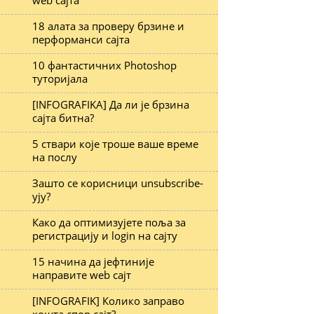
web сајта
18 алата за проверу брзине и
перформанси сајта
10 фантастичних Photoshop
туторијала
[INFOGRAFIKA] Да ли је брзина
сајта битна?
5 ствари које троше ваше време
на послу
Зашто се корисници unsubscribe-
ују?
Како да оптимизујете поља за
регистрацију и login на сајту
15 начина да јефтиније
направите web сајт
[INFOGRAFIK] Колико заправо