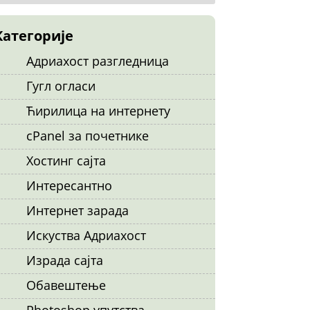
Категорије
Адриахост разгледница
Гугл огласи
Ћирилица на интернету
cPanel за почетнике
Хостинг сајта
Интересантно
Интернет зарада
Искуства Адриахост
Израда сајта
Обавештење
Photoshop упутства