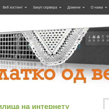
Веб хостинг
Закуп сервера
Домени
О нама
лица на интернету