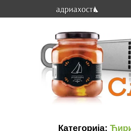
Категорија:
Ћири