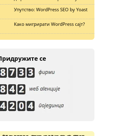
Упутство: WordPress SEO by Yoast
Како мигрирати WordPress сајт?
Придружите се