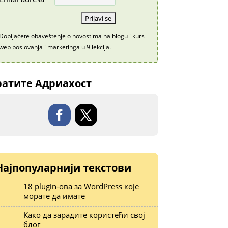
Dobijaćete obaveštenje o novostima na blogu i kurs
web poslovanja i marketinga u 9 lekcija.
атите Адриахост
Најпопуларнији текстови
18 plugin-ова за WordPress које
морате да имате
Како да зарадите користећи свој
блог