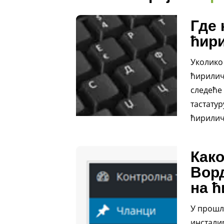
Где 
ћир
Уколико 
ћирилич
следеће 
тастатур
ћирилич
Како
Ворд
на 
У прошло
инстали