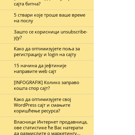
сајта битна?
5 ствари које троше ваше време
на послу
Зашто се корисници unsubscribe-
ују?
Како да оптимизујете поља за
регистрацију и login на сајту
15 начина да јефтиније
направите web сајт
[INFOGRAFIK] Колико заправо
кошта спор сајт?
Како да оптимизујете свој
WordPress сајт и смањите
коришћење ресурса?
Власници Интернет продавница,
ове статистике ће Вас натерати
да размислите о маркетингу…