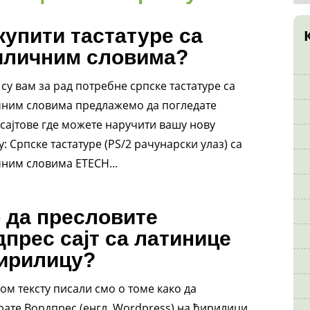
купити тастатуре са
иличним словима?
су вам за рад потребне српске тастатуре са
ним словима предлажемо да погледате
сајтове где можете наручити вашу нову
у: Српске тастатуре (PS/2 рачунарски улаз) са
ним словима ETECH...
 да пресловите
прес сајт са латинице
ћирилицу?
м тексту писали смо о томе како да
рате Вордпрес (енгл. Wordpress) на ћирилици