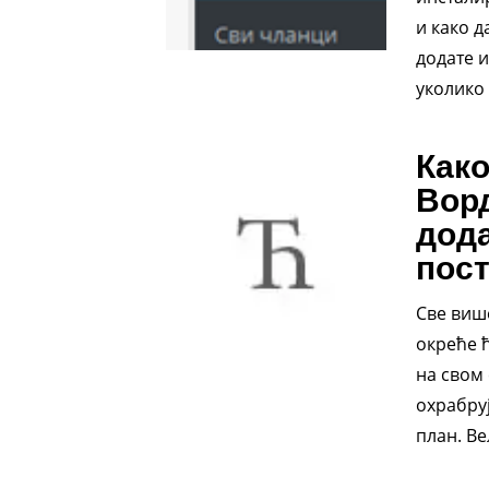
и како д
додате 
уколико 
Како
Ворд
дода
пост
Све виш
окреће 
на свом 
охрабруј
план. Ве