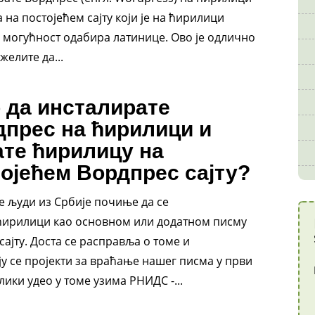
а на постојећем сајту који је на ћирилици
и могућност одабира латинице. Ово је одлично
желите да...
 да инсталирате
прес на ћирилици и
те ћирилицу на
ојећем Вордпрес сајту?
е људи из Србије почиње да се
ћирилици као основном или додатном писму
сајту. Доста се расправља о томе и
у се пројекти за враћање нашег писма у први
лики удео у томе узима РНИДС -...