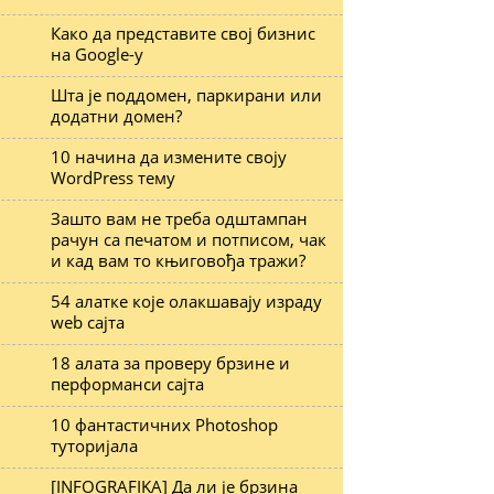
Како да представите свој бизнис
на Google-у
Шта је поддомен, паркирани или
додатни домен?
10 начина да измените своју
WordPress тему
Зашто вам не треба одштампан
рачун са печатом и потписом, чак
и кад вам то књиговођа тражи?
54 алатке које олакшавају израду
web сајта
18 алата за проверу брзине и
перформанси сајта
10 фантастичних Photoshop
туторијала
[INFOGRAFIKA] Да ли је брзина