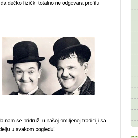
da dečko fizički totalno ne odgovara profilu
nam se pridruži u našoj omiljenoj tradiciji sa
delju u svakom pogledu!