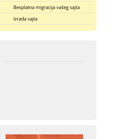
Besplatna migracija vašeg sajta
Izrada sajta