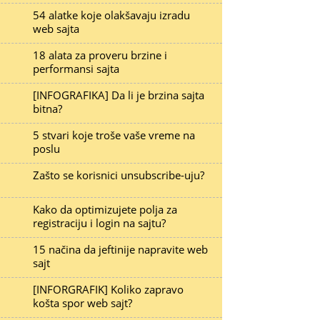
54 alatke koje olakšavaju izradu
web sajta
18 alata za proveru brzine i
performansi sajta
[INFOGRAFIKA] Da li je brzina sajta
bitna?
5 stvari koje troše vaše vreme na
poslu
Zašto se korisnici unsubscribe-uju?
Kako da optimizujete polja za
registraciju i login na sajtu?
15 načina da jeftinije napravite web
sajt
[INFORGRAFIK] Koliko zapravo
košta spor web sajt?