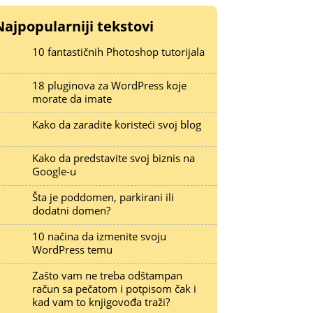
Najpopularniji tekstovi
10 fantastičnih Photoshop tutorijala
18 pluginova za WordPress koje
morate da imate
Kako da zaradite koristeći svoj blog
Kako da predstavite svoj biznis na
Google-u
Šta je poddomen, parkirani ili
dodatni domen?
10 načina da izmenite svoju
WordPress temu
Zašto vam ne treba odštampan
račun sa pečatom i potpisom čak i
kad vam to knjigovođa traži?