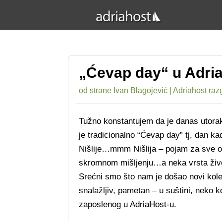
„Ćevap day“ u Adri
od strane
Ivan Blagojević
|
Adriahost raz
Tužno konstantujem da je danas utorak
je tradicionalno “Ćevap day” tj, dan k
Nišlije…mmm Nišlija – pojam za sve o
skromnom mišljenju…a neka vrsta živo
Srećni smo što nam je došao novi kol
snalažljiv, pametan – u suštini, neko k
zaposlenog u AdriaHost-u.