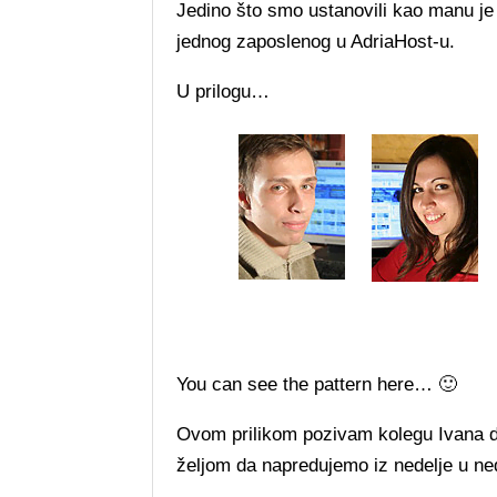
Jedino što smo ustanovili kao manu je 
jednog zaposlenog u AdriaHost-u.
U prilogu…
You can see the pattern here… 🙂
Ovom prilikom pozivam kolegu Ivana da 
željom da napredujemo iz nedelje u ne