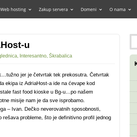
Web hosting
Zakup servera
Domeni
O nama
aHost-u
glednica
,
Interesantno
,
Škrabalica
…tužno jer je četvrtak tek prekosutra. Četvrtak
ada ekipa iz AdriaHost-a ide na ćevape kod
stale fast food kioske u Bg-u…po našem
tne misije nam je da sve isprobamo.
ega – Ivan. Dečko neverovatnih sposobnosti,
o rešava probleme, što je definitivno profil jednog