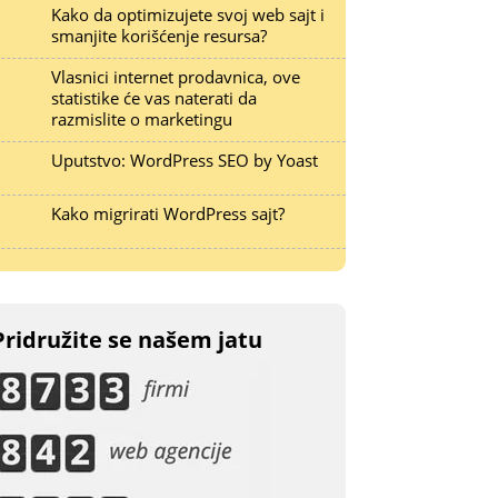
Kako da optimizujete svoj web sajt i
smanjite korišćenje resursa?
Vlasnici internet prodavnica, ove
statistike će vas naterati da
razmislite o marketingu
Uputstvo: WordPress SEO by Yoast
Kako migrirati WordPress sajt?
Pridružite se našem jatu