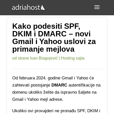
Kako podesiti SPF,
DKIM i DMARC – novi
Gmail i Yahoo uslovi za
primanje mejlova
od strane
Ivan Blagojević
|
Hosting sajta
Od februara 2024. godine Gmail i Yahoo će
zahtevati postojanje
DMARC
autentifikacije na
domenu ukoliko želite da ispravno šaljete na
Gmail i Yahoo mejl adrese.
Ukoliko ovi provajderi ne pronađu SPF, DKIM i