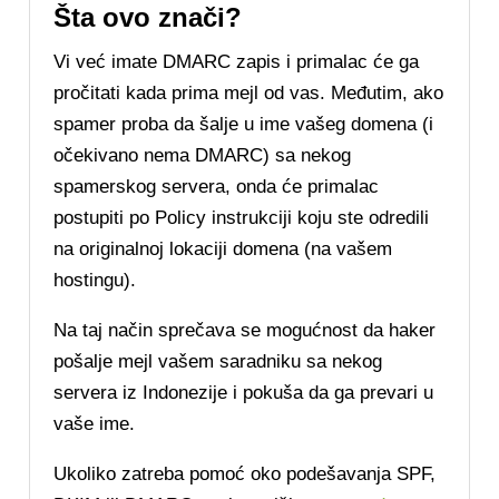
Šta ovo znači?
Vi već imate DMARC zapis i primalac će ga
pročitati kada prima mejl od vas. Međutim, ako
spamer proba da šalje u ime vašeg domena (i
očekivano nema DMARC) sa nekog
spamerskog servera, onda će primalac
postupiti po Policy instrukciji koju ste odredili
na originalnoj lokaciji domena (na vašem
hostingu).
Na taj način sprečava se mogućnost da haker
pošalje mejl vašem saradniku sa nekog
servera iz Indonezije i pokuša da ga prevari u
vaše ime.
Ukoliko zatreba pomoć oko podešavanja SPF,