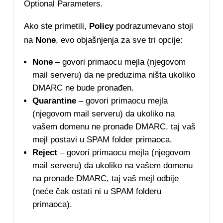
Optional Parameters.
Ako ste primetili,
Policy
podrazumevano stoji
na
None
, evo objašnjenja za sve tri opcije:
None
– govori primaocu mejla (njegovom
mail serveru) da ne preduzima ništa ukoliko
DMARC ne bude pronađen.
Quarantine
– govori primaocu mejla
(njegovom mail serveru) da ukoliko na
vašem domenu ne pronađe DMARC, taj vaš
mejl postavi u SPAM folder primaoca.
Reject
– govori primaocu mejla (njegovom
mail serveru) da ukoliko na vašem domenu
na pronađe DMARC, taj vaš mejl odbije
(neće čak ostati ni u SPAM folderu
primaoca).