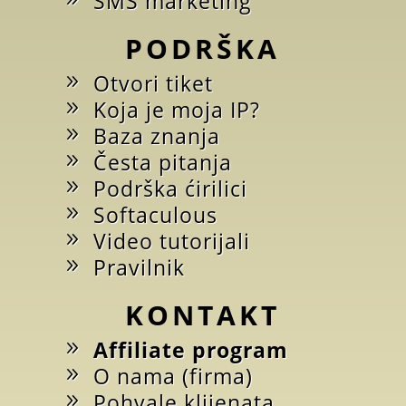
SMS marketing
PODRŠKA
Otvori tiket
Koja je moja IP?
Baza znanja
Česta pitanja
Podrška ćirilici
Softaculous
Video tutorijali
Pravilnik
KONTAKT
Affiliate program
O nama (firma)
Pohvale klijenata