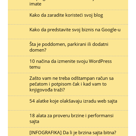
imate
Kako da zaradite koristeći svoj blog
Kako da predstavite svoj biznis na Google-u
Šta je poddomen, parkirani ili dodatni
domen?
10 načina da izmenite svoju WordPress
temu
Zašto vam ne treba odštampan račun sa
pečatom i potpisom čak i kad vam to
knjigovođa traži?
54 alatke koje olakšavaju izradu web sajta
18 alata za proveru brzine i performansi
sajta
[INFOGRAFIKA] Da li je brzina sajta bitna?