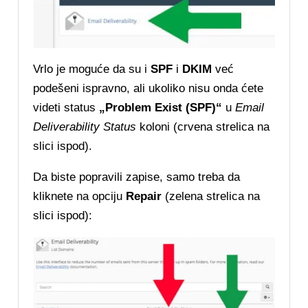
Vrlo je moguće da su i
SPF
i
DKIM
već
podešeni ispravno, ali ukoliko nisu onda ćete
videti status
„Problem Exist (SPF)“
u
Email
Deliverability Status
koloni (crvena strelica na
slici ispod).
Da biste popravili zapise, samo treba da
kliknete na opciju
Repair
(zelena strelica na
slici ispod):