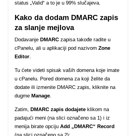
status „Valid“ a to je u 99% slučajeva.
Kako da dodam DMARC zapis
za slanje mejlova
Dodavanje
DMARC
zapisa takođe radite u
cPanelu, ali u aplikaciji pod nazivom
Zone
Editor
.
Tu ćete videti spisak vaših domena koje imate
u cPanelu. Pored domena za koji želite da
dodate ili izmenite DMARC zapis, kliknite na
dugme
Manage
.
Zatim,
DMARC zapis dodajete
klikom na
padajući meni (na slici označeno sa 1) i iz
menija birate opciju
Add „DMARC“ Record
(na slici označeno sa 2):