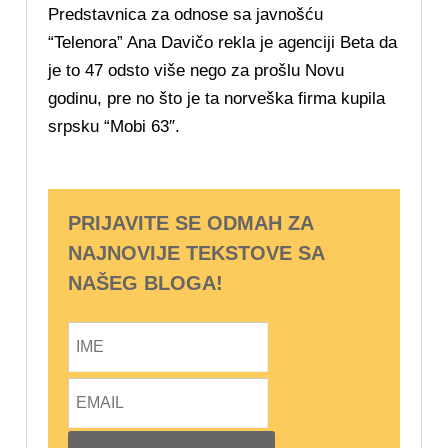
Predstavnica za odnose sa javnošću
“Telenora” Ana Davičo rekla je agenciji Beta da
je to 47 odsto više nego za prošlu Novu
godinu, pre no što je ta norveška firma kupila
srpsku “Mobi 63″.
PRIJAVITE SE ODMAH ZA
NAJNOVIJE TEKSTOVE SA
NAŠEG BLOGA!