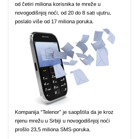
od četiri miliona korisnika te mreže u
novogodišnjoj noći, od 20 do 8 sati ujutru,
poslalo više od 17 miliona poruka.
Kompanija “Telenor” je saopštila da je kroz
njenu mrežu u Srbiji u novogodišnjoj noći
prošlo 23,5 miliona SMS-poruka.