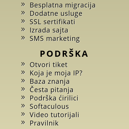
Besplatna migracija
Dodatne usluge
SSL sertifikati
Izrada sajta
SMS marketing
PODRŠKA
Otvori tiket
Koja je moja IP?
Baza znanja
Česta pitanja
Podrška ćirilici
Softaculous
Video tutorijali
Pravilnik