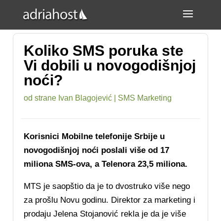
Koliko SMS poruka ste
Vi dobili u novogodišnjoj
noći?
od strane
Ivan Blagojević
|
SMS Marketing
Korisnici Mobilne telefonije Srbije u
novogodišnjoj noći poslali više od 17
miliona SMS-ova, a Telenora 23,5 miliona.
MTS je saopštio da je to dvostruko više nego
za prošlu Novu godinu. Direktor za marketing i
prodaju Jelena Stojanović rekla je da je više