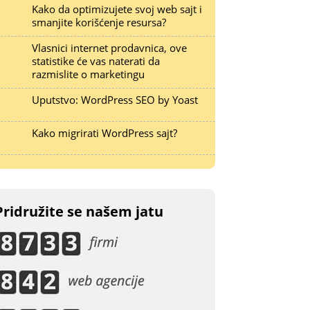
Kako da optimizujete svoj web sajt i
smanjite korišćenje resursa?
Vlasnici internet prodavnica, ove
statistike će vas naterati da
razmislite o marketingu
Uputstvo: WordPress SEO by Yoast
Kako migrirati WordPress sajt?
Pridružite se našem jatu