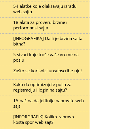
54 alatke koje olakšavaju izradu
web sajta
18 alata za proveru brzine i
performansi sajta
[INFOGRAFIKA] Da li je brzina sajta
bitna?
5 stvari koje troše vaše vreme na
poslu
Zašto se korisnici unsubscribe-uju?
Kako da optimizujete polja za
registraciju i login na sajtu?
15 načina da jeftinije napravite web
sajt
[INFORGRAFIK] Koliko zapravo
košta spor web sajt?