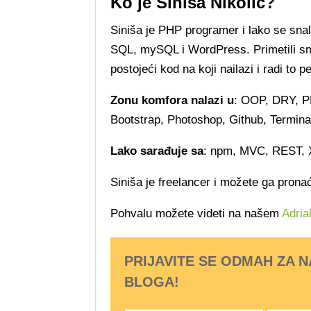
Ko je Siniša Nikolić?
Siniša je PHP programer i lako se sn
SQL, mySQL i WordPress. Primetili smo
postojeći kod na koji nailazi i radi to p
Zonu komfora nalazi u
: OOP, DRY, 
Bootstrap, Photoshop, Github, Termina
Lako sarađuje sa
: npm, MVC, REST, 
Siniša je freelancer i možete ga pron
Pohvalu možete videti na našem
Adria
PRIJAVITE SE ODMAH ZA 
BLOGA!