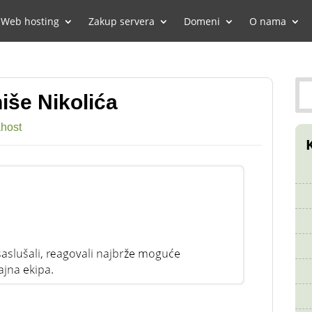
Web hosting
Zakup servera
Domeni
O nama
iše Nikolića
ahost