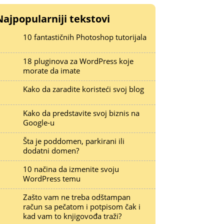
Najpopularniji tekstovi
10 fantastičnih Photoshop tutorijala
18 pluginova za WordPress koje
morate da imate
Kako da zaradite koristeći svoj blog
Kako da predstavite svoj biznis na
Google-u
Šta je poddomen, parkirani ili
dodatni domen?
10 načina da izmenite svoju
WordPress temu
Zašto vam ne treba odštampan
račun sa pečatom i potpisom čak i
kad vam to knjigovođa traži?