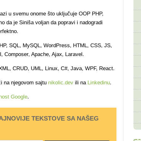
alazi u svemu onome što uključuje OOP PHP,
 da je Siniša voljan da popravi i nadogradi
erfektno.
PHP, SQL, MySQL, WordPress, HTML, CSS, JS,
l, Composer, Apache, Ajax, Laravel.
XML, CRUD, UML, Linux, C#, Java, WPF, React.
aći na njegovom sajtu
nikolic.dev
ili na
Linkedinu
.
host Google
.
NAJNOVIJE TEKSTOVE SA NAŠEG