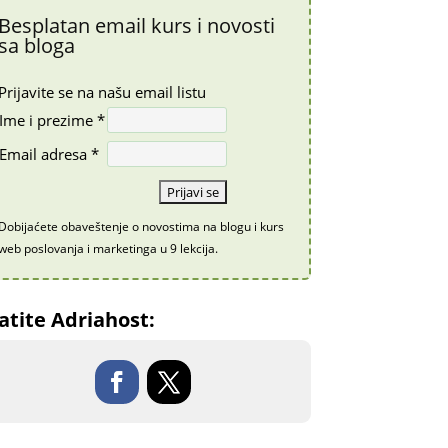
Besplatan email kurs i novosti
sa bloga
Prijavite se na našu email listu
Ime i prezime *
Email adresa *
Dobijaćete obaveštenje o novostima na blogu i kurs
web poslovanja i marketinga u 9 lekcija.
atite Adriahost: