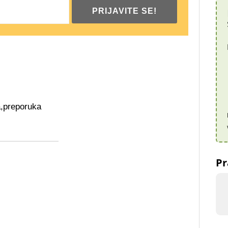
a
,
preporuka
Pr