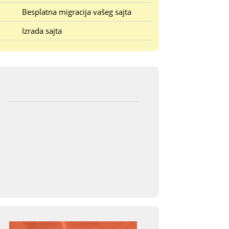
Besplatna migracija vašeg sajta
Izrada sajta