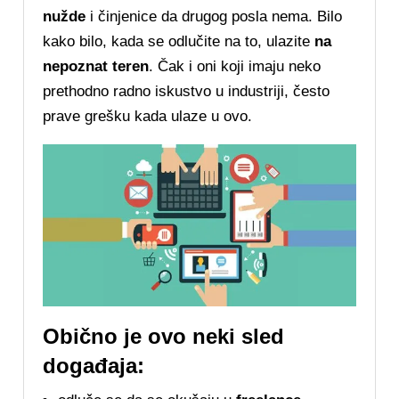
nužde
i činjenice da drugog posla nema. Bilo
kako bilo, kada se odlučite na to, ulazite
na
nepoznat teren
. Čak i oni koji imaju neko
prethodno radno iskustvo u industriji, često
prave grešku kada ulaze u ovo.
Obično je ovo neki sled
događaja: