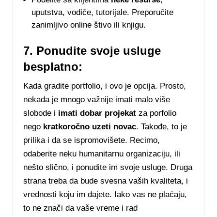
uputstva, vodiče, tutorijale. Preporučite
zanimljivo online štivo ili knjigu.
7. Ponudite svoje usluge
besplatno:
Kada gradite portfolio, i ovo je opcija. Prosto,
nekada je mnogo važnije imati malo više
slobode i
imati dobar projekat
za porfolio
nego
kratkoročno uzeti novac
. Takođe, to je
prilika i da se ispromovišete. Recimo,
odaberite neku humanitarnu organizaciju, ili
nešto slično, i ponudite im svoje usluge. Druga
strana treba da bude svesna vaših kvaliteta, i
vrednosti koju im dajete. Iako vas ne plaćaju,
to ne znači da vaše vreme i rad