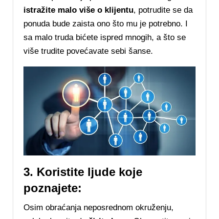
istražite malo više o klijentu
, potrudite se da
ponuda bude zaista ono što mu je potrebno. I
sa malo truda bićete ispred mnogih, a što se
više trudite povećavate sebi šanse.
3. Koristite ljude koje
poznajete:
Osim obraćanja neposrednom okruženju,