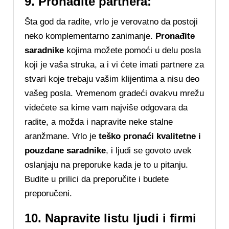
9. Pronađite partnera:
Šta god da radite, vrlo je verovatno da postoji
neko komplementarno zanimanje.
Pronađite
saradnike
kojima možete pomoći u delu posla
koji je vaša struka, a i vi ćete imati partnere za
stvari koje trebaju vašim klijentima a nisu deo
vašeg posla. Vremenom gradeći ovakvu mrežu
videćete sa kime vam najviše odgovara da
radite, a možda i napravite neke stalne
aranžmane. Vrlo je
teško pronaći kvalitetne i
pouzdane saradnike
, i ljudi se govoto uvek
oslanjaju na preporuke kada je to u pitanju.
Budite u prilici da preporučite i budete
preporučeni.
10. Napravite listu ljudi i firmi