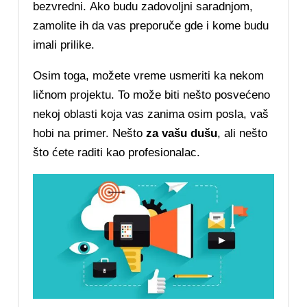
bezvredni. Ako budu zadovoljni saradnjom,
zamolite ih da vas preporuče gde i kome budu
imali prilike.
Osim toga, možete vreme usmeriti ka nekom
ličnom projektu. To može biti nešto posvećeno
nekoj oblasti koja vas zanima osim posla, vaš
hobi na primer. Nešto
za vašu dušu
, ali nešto
što ćete raditi kao profesionalac.