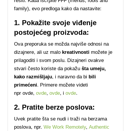
rešiti. Kada iscrpite FFF (friends, fools and
family), evo predloga kako da nastavite:
1. Pokažite svoje viđenje
postojećeg proizvoda:
Ova preporuka se možda najviše odnosi na
dizajnere, ali uz malo
kreativnosti
možete je
prilagoditi i svom poslu. Dizajneri ovakve
stvari često koriste da pokažu
šta umeju,
kako razmišljaju
, i naravno da bi
bili
primećeni
. Primere možete videti
npr ovde,
ovde
,
ovde
, i
ovde
.
2. Pratite berze poslova:
Uvek pratite šta se nudi i traži na berzama
poslova, npr.
We Work Remotely
,
Authentic