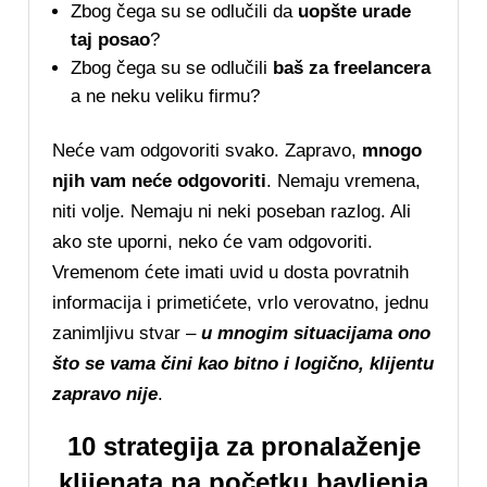
Zbog čega su se odlučili da
uopšte urade
taj posao
?
Zbog čega su se odlučili
baš za freelancera
a ne neku veliku firmu?
Neće vam odgovoriti svako. Zapravo,
mnogo
njih vam neće odgovoriti
. Nemaju vremena,
niti volje. Nemaju ni neki poseban razlog. Ali
ako ste uporni, neko će vam odgovoriti.
Vremenom ćete imati uvid u dosta povratnih
informacija i primetićete, vrlo verovatno, jednu
zanimljivu stvar –
u mnogim situacijama ono
što se vama čini kao bitno i logično, klijentu
zapravo nije
.
10 strategija za pronalaženje
klijenata na početku bavljenja