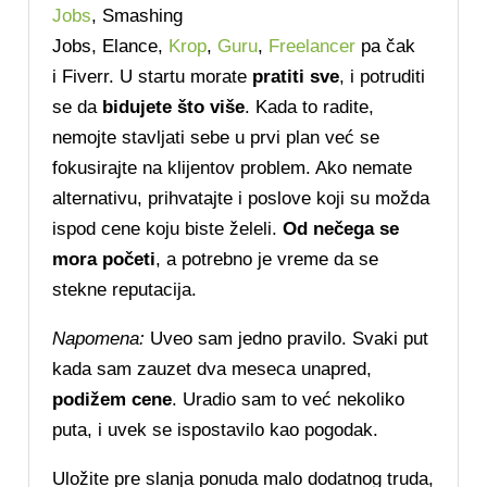
Jobs
, Smashing
Jobs, Elance,
Krop
,
Guru
,
Freelancer
pa čak
i Fiverr. U startu morate
pratiti sve
, i potruditi
se da
bidujete što više
. Kada to radite,
nemojte stavljati sebe u prvi plan već se
fokusirajte na klijentov problem. Ako nemate
alternativu, prihvatajte i poslove koji su možda
ispod cene koju biste želeli.
Od nečega se
mora početi
, a potrebno je vreme da se
stekne reputacija.
Napomena:
Uveo sam jedno pravilo. Svaki put
kada sam zauzet dva meseca unapred,
podižem cene
. Uradio sam to već nekoliko
puta, i uvek se ispostavilo kao pogodak.
Uložite pre slanja ponuda malo dodatnog truda,