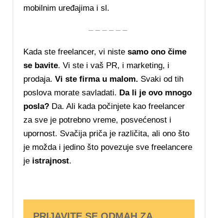
mobilnim uređajima i sl.
– – – – – –
Kada ste freelancer, vi niste
samo ono čime
se bavite
. Vi ste i vaš PR, i marketing, i
prodaja.
Vi ste firma u malom.
Svaki od tih
poslova morate savladati.
Da li je ovo mnogo
posla?
Da. Ali kada počinjete kao freelancer
za sve je potrebno vreme, posvećenost i
upornost. Svačija priča je različita, ali ono što
je možda i jedino što povezuje sve freelancere
je
istrajnost
.
PRIJAVITE SE ODMAH ZA