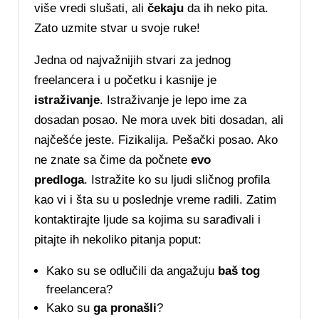
više vredi slušati, ali
čekaju
da ih neko pita.
Zato uzmite stvar u svoje ruke!
Jedna od najvažnijih stvari za jednog
freelancera i u početku i kasnije je
istraživanje
. Istraživanje je lepo ime za
dosadan posao. Ne mora uvek biti dosadan, ali
najčešće jeste. Fizikalija. Pešački posao. Ako
ne znate sa čime da počnete
evo
predloga
. Istražite ko su ljudi sličnog profila
kao vi i šta su u poslednje vreme radili. Zatim
kontaktirajte ljude sa kojima su sarađivali i
pitajte ih nekoliko pitanja poput:
Kako su se odlučili da angažuju
baš tog
freelancera?
Kako su
ga pronašli
?