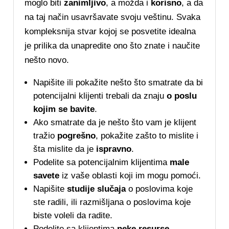
moglo biti
zanimljivo
, a možda i
korisno
, a da
na taj način usavršavate svoju veštinu. Svaka
kompleksnija stvar kojoj se posvetite idealna
je prilika da unapredite ono što znate i naučite
nešto novo.
Napišite ili pokažite nešto što smatrate da bi
potencijalni klijenti trebali da znaju
o poslu
kojim se bavite
.
Ako smatrate da je nešto što vam je klijent
tražio
pogrešno
, pokažite zašto to mislite i
šta mislite da je
ispravno
.
Podelite sa potencijalnim klijentima
male
savete
iz vaše oblasti koji im mogu pomoći.
Napišite
studije slučaja
o poslovima koje
ste radili, ili razmišljana o poslovima koje
biste voleli da radite.
Podelite sa klijentima
neke resurse
,