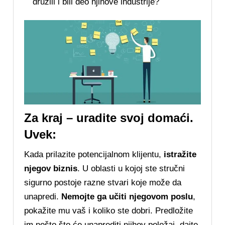
družili i bili deo njihove industrije?
Za kraj – uradite svoj domaći.
Uvek:
Kada prilazite potencijalnom klijentu,
istražite
njegov biznis
. U oblasti u kojoj ste stručni
sigurno postoje razne stvari koje može da
unapredi.
Nemojte ga učiti njegovom poslu
,
pokažite mu vaš i koliko ste dobri. Predložite
im nešto što će unaprediti njihov položaj, dajte