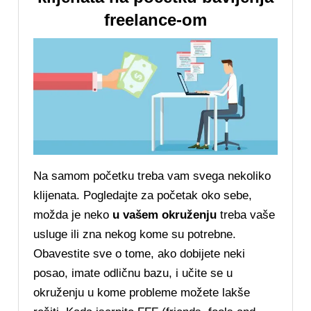
freelance-om
Na samom početku treba vam svega nekoliko
klijenata. Pogledajte za početak oko sebe,
možda je neko
u vašem okruženju
treba vaše
usluge ili zna nekog kome su potrebne.
Obavestite sve o tome, ako dobijete neki
posao, imate odličnu bazu, i učite se u
okruženju u kome probleme možete lakše