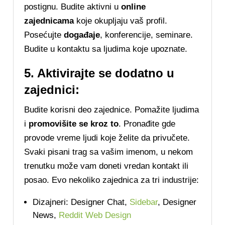
postignu. Budite aktivni u
online
zajednicama
koje okupljaju vaš profil.
Posećujte
događaje
, konferencije, seminare.
Budite u kontaktu sa ljudima koje upoznate.
5. Aktivirajte se dodatno u
zajednici:
Budite korisni deo zajednice. Pomažite ljudima
i
promovišite se kroz to
. Pronađite gde
provode vreme ljudi koje želite da privučete.
Svaki pisani trag sa vašim imenom, u nekom
trenutku može vam doneti vredan kontakt ili
posao. Evo nekoliko zajednica za tri industrije:
Dizajneri: Designer Chat,
Sidebar
, Designer
News,
Reddit Web Design