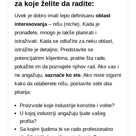
za koje želite da radite:
Uvek je dobro imati lepo definisanu
oblast
interesovanja
– nišu (niche). Kada je
pronađete, mnogo je lakše planirati i
istraživati. Kada se odlučite za neku oblast,
istražite je detaljno. Predstavite se
potencijalnim klijentima, pratite šta rade,
pokažite im da poznajete njihov rad. Ako vas i
ne angažuju,
saznaće ko ste
. Ako niste sigurni
kako da odaberete nišu, postavite sebi oba
pitanja:
Proizvode koje industrije koristite i volite?
U kojoj industriji angažuju ljude vašeg
profila?
Sa kojim ljudima bi se rado profesionalno