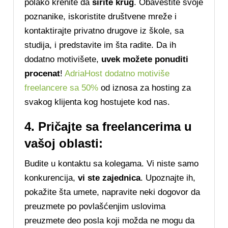
polako krenite da
širite krug
. Obavestite svoje
poznanike, iskoristite društvene mreže i
kontaktirajte privatno drugove iz škole, sa
studija, i predstavite im šta radite. Da ih
dodatno motivišete,
uvek možete ponuditi
procenat
!
AdriaHost dodatno motiviše
freelancere sa 50%
od iznosa za hosting za
svakog klijenta kog hostujete kod nas.
4. Pričajte sa freelancerima u
vašoj oblasti:
Budite u kontaktu sa kolegama. Vi niste samo
konkurencija,
vi ste zajednica
. Upoznajte ih,
pokažite šta umete, napravite neki dogovor da
preuzmete po povlašćenjim uslovima
preuzmete deo posla koji možda ne mogu da