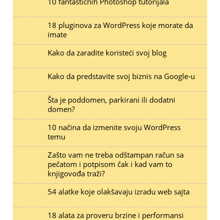
10 fantastičnih Photoshop tutorijala
18 pluginova za WordPress koje morate da
imate
Kako da zaradite koristeći svoj blog
Kako da predstavite svoj biznis na Google-u
Šta je poddomen, parkirani ili dodatni
domen?
10 načina da izmenite svoju WordPress
temu
Zašto vam ne treba odštampan račun sa
pečatom i potpisom čak i kad vam to
knjigovođa traži?
54 alatke koje olakšavaju izradu web sajta
18 alata za proveru brzine i performansi