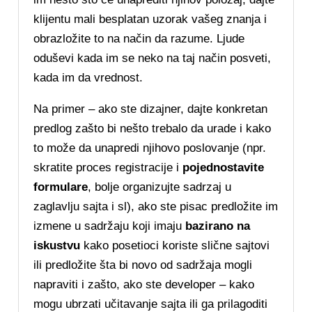
klijentu mali besplatan uzorak vašeg znanja i
obrazložite to na način da razume. Ljude
oduševi kada im se neko na taj način posveti,
kada im da vrednost.
Na primer – ako ste dizajner, dajte konkretan
predlog zašto bi nešto trebalo da urade i kako
to može da unapredi njihovo poslovanje (npr.
skratite proces registracije i
pojednostavite
formulare
, bolje organizujte sadrzaj u
zaglavlju sajta i sl), ako ste pisac predložite im
izmene u sadržaju koji imaju
bazirano na
iskustvu
kako posetioci koriste slične sajtovi
ili predložite šta bi novo od sadržaja mogli
napraviti i zašto, ako ste developer – kako
mogu ubrzati učitavanje sajta ili ga prilagoditi