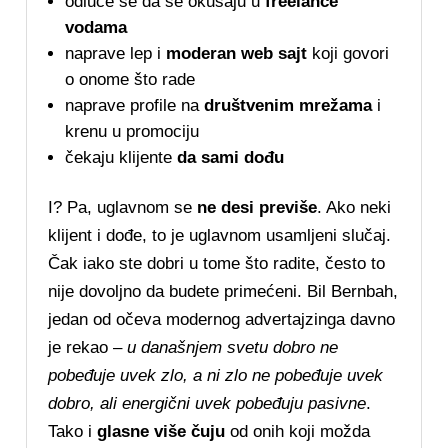
odluče se da se okušaju u
freelance
vodama
naprave lep i
moderan web sajt
koji govori
o onome što rade
naprave profile na
društvenim mrežama
i
krenu u promociju
čekaju klijente
da sami dođu
I? Pa, uglavnom se
ne desi previše
. Ako neki
klijent i dođe, to je uglavnom usamljeni slučaj.
Čak iako ste dobri u tome što radite, često to
nije dovoljno da budete primećeni. Bil Bernbah,
jedan od očeva modernog advertajzinga davno
je rekao –
u današnjem svetu dobro ne
pobeđuje uvek zlo, a ni zlo ne pobeđuje uvek
dobro, ali energični uvek pobeđuju pasivne
.
Tako i
glasne više čuju
od onih koji možda