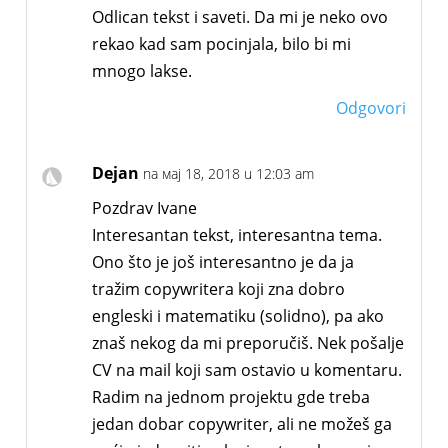
Odlican tekst i saveti. Da mi je neko ovo
rekao kad sam pocinjala, bilo bi mi
mnogo lakse.
Odgovori
Dejan
na мај 18, 2018 u 12:03 am
Pozdrav Ivane
Interesantan tekst, interesantna tema.
Ono što je još interesantno je da ja
tražim copywritera koji zna dobro
engleski i matematiku (solidno), pa ako
znaš nekog da mi preporučiš. Nek pošalje
CV na mail koji sam ostavio u komentaru.
Radim na jednom projektu gde treba
jedan dobar copywriter, ali ne možeš ga