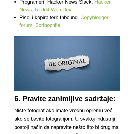
Programeri: Hacker News Slack,
Hacker
News
,
Reddit Web Dev
Pisci i kopirajteri: Inbound,
Copyblogger
forum
,
Scribophile
6. Pravite zanimljive sadržaje:
Niste fotograf ako imate vrednu opremu već
ako se bavite fotografijom. U svakoj industriji
postoji način da napravite nešto što bi drugima