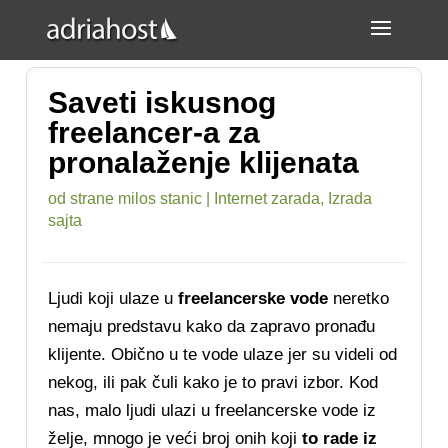
Saveti iskusnog
freelancer-a za
pronalaženje klijenata
od strane
milos stanic
|
Internet zarada
,
Izrada
sajta
Ljudi koji ulaze u
freelancerske vode
neretko
nemaju predstavu kako da zapravo pronađu
klijente. Obično u te vode ulaze jer su videli od
nekog, ili pak čuli kako je to pravi izbor. Kod
nas, malo ljudi ulazi u freelancerske vode iz
želje, mnogo je veći broj onih koji
to rade iz