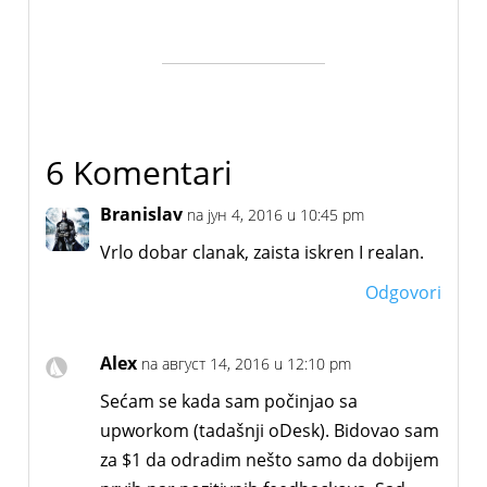
6 Komentari
Branislav
na јун 4, 2016 u 10:45 pm
Vrlo dobar clanak, zaista iskren I realan.
Odgovori
Alex
na август 14, 2016 u 12:10 pm
Sećam se kada sam počinjao sa
upworkom (tadašnji oDesk). Bidovao sam
za $1 da odradim nešto samo da dobijem