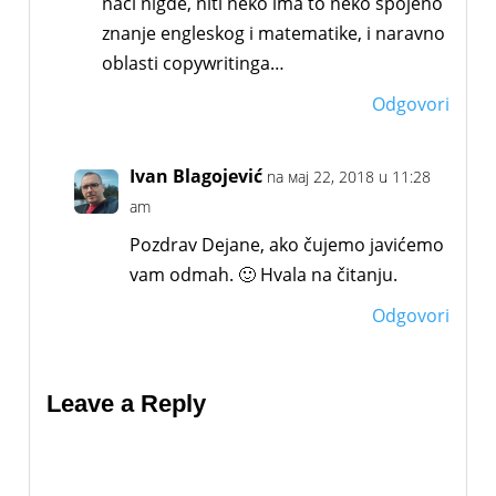
naći nigde, niti neko ima to neko spojeno
znanje engleskog i matematike, i naravno
oblasti copywritinga…
Odgovori
Ivan Blagojević
na мај 22, 2018 u 11:28
am
Pozdrav Dejane, ako čujemo javićemo
vam odmah. 🙂 Hvala na čitanju.
Odgovori
Leave a Reply