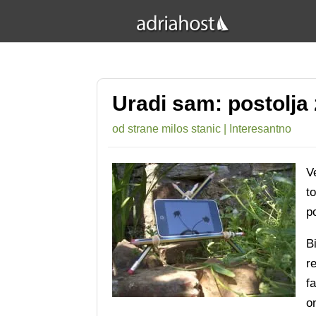
Uradi sam: postolja
od strane
milos stanic
|
Interesantno
V
t
p
Bi
r
f
o