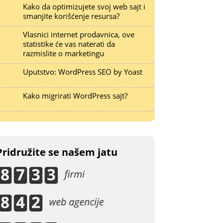
Kako da optimizujete svoj web sajt i
smanjite korišćenje resursa?
Vlasnici internet prodavnica, ove
statistike će vas naterati da
razmislite o marketingu
Uputstvo: WordPress SEO by Yoast
Kako migrirati WordPress sajt?
Pridružite se našem jatu