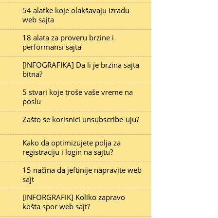
54 alatke koje olakšavaju izradu
web sajta
18 alata za proveru brzine i
performansi sajta
[INFOGRAFIKA] Da li je brzina sajta
bitna?
5 stvari koje troše vaše vreme na
poslu
Zašto se korisnici unsubscribe-uju?
Kako da optimizujete polja za
registraciju i login na sajtu?
15 načina da jeftinije napravite web
sajt
[INFORGRAFIK] Koliko zapravo
košta spor web sajt?