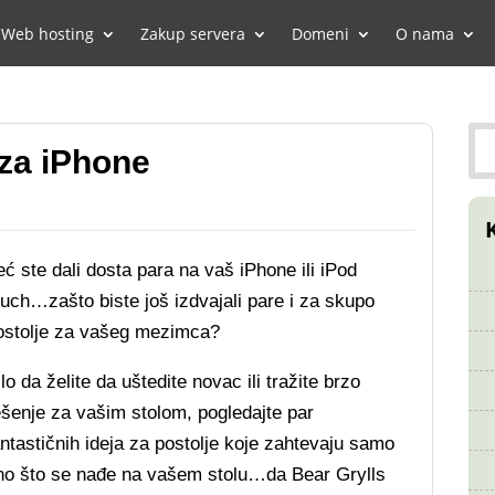
Web hosting
Zakup servera
Domeni
O nama
 za iPhone
eć ste dali dosta para na vaš iPhone ili iPod
ouch…zašto biste još izdvajali pare i za skupo
ostolje za vašeg mezimca?
lo da želite da uštedite novac ili tražite brzo
ešenje za vašim stolom, pogledajte par
antastičnih ideja za postolje koje zahtevaju samo
no što se nađe na vašem stolu…da Bear Grylls