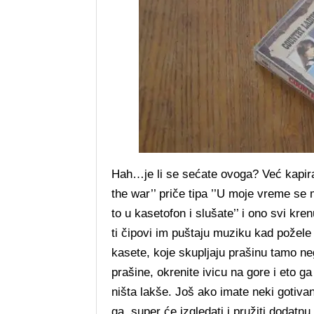
Hah…je li se sećate ovoga? Već kapira
the war’’ priče tipa ’’U moje vreme se 
to u kasetofon i slušate’’ i ono svi kre
ti čipovi im puštaju muziku kad požele 
kasete, koje skupljaju prašinu tamo n
prašine, okrenite ivicu na gore i eto 
ništa lakše. Još ako imate neki gotivan 
ga, super će izgledati i pružiti dodatn