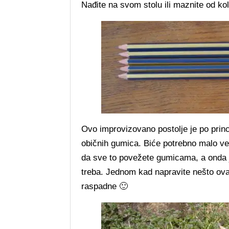
Nađite na svom stolu ili maznite od ko
Ovo improvizovano postolje je po princi
običnih gumica. Biće potrebno malo ve
da sve to povežete gumicama, a onda j
treba. Jednom kad napravite nešto ova
raspadne 🙂