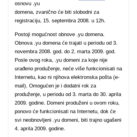
osnovu .yu
domena, zvanično će biti slobodni za
registraciju, 15. septembra 2008. u 12h.
Postoji mogućnost obnove .yu domena.
Obnova .yu domena će trajati u periodu od 3.
novembra 2008. god. do 2. marta 2009. god.
Posle ovog roka, .yu domeni za koje nije
urađeno produženje, neće više funkcionisati na
Internetu, kao ni njihova elektronska pošta (e-
mail). Omogućen je i dodatni rok za
produženje, u periodu od 3. marta do 30. aprila
2009. godine. Domeni produženi u ovom roku,
ponovo će funkcionisati na Internetu, dok će
svi neobnovljeni .yu domeni, biti trajno ugašeni
4. aprila 2009. godine.