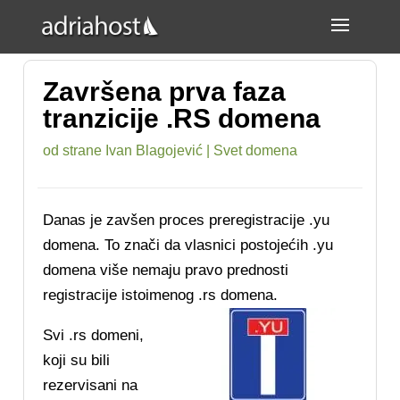
Završena prva faza
tranzicije .RS domena
od strane
Ivan Blagojević
|
Svet domena
Danas je zavšen proces preregistracije .yu
domena. To znači da vlasnici postojećih .yu
domena više nemaju pravo prednosti
registracije istoimenog .rs domena.
Svi .rs domeni,
koji su bili
rezervisani na