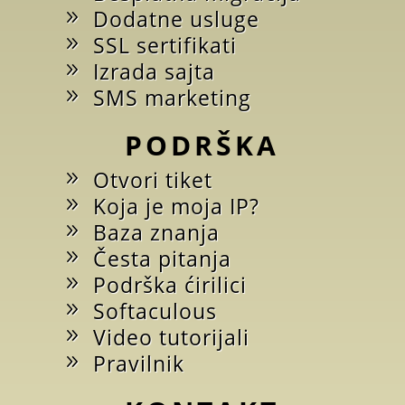
Dodatne usluge
SSL sertifikati
Izrada sajta
SMS marketing
PODRŠKA
Otvori tiket
Koja je moja IP?
Baza znanja
Česta pitanja
Podrška ćirilici
Softaculous
Video tutorijali
Pravilnik