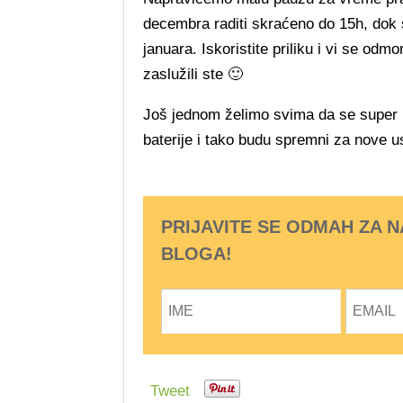
decembra raditi skraćeno do 15h, dok s
januara. Iskoristite priliku i vi se odm
zaslužili ste 🙂
Još jednom želimo svima da se super 
baterije i tako budu spremni za nove u
PRIJAVITE SE ODMAH ZA 
BLOGA!
Tweet