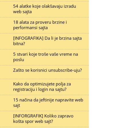
54 alatke koje olakšavaju izradu
web sajta
18 alata za proveru brzine i
performansi sajta
[INFOGRAFIKA] Da li je brzina sajta
bitna?
5 stvari koje troše vaše vreme na
poslu
Zašto se korisnici unsubscribe-uju?
Kako da optimizujete polja za
registraciju i login na sajtu?
15 načina da jeftinije napravite web
sajt
[INFORGRAFIK] Koliko zapravo
košta spor web sajt?