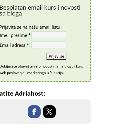
Besplatan email kurs i novosti
sa bloga
Prijavite se na našu email listu
Ime i prezime *
Email adresa *
Dobijaćete obaveštenje o novostima na blogu i kurs
web poslovanja i marketinga u 9 lekcija.
atite Adriahost: