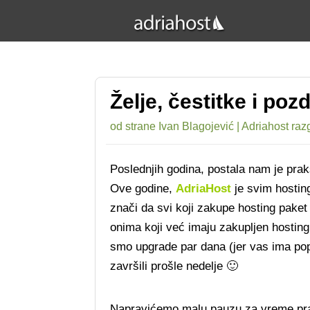
Želje, čestitke i poz
od strane
Ivan Blagojević
|
Adriahost raz
Poslednjih godina, postala nam je pra
Ove godine,
AdriaHost
je svim hosting
znači da svi koji zakupe hosting paket
onima koji već imaju zakupljen hosting
smo upgrade par dana (jer vas ima popr
završili prošle nedelje 🙂
Napravićemo malu pauzu za vreme pra