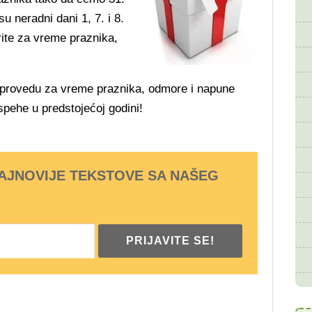
u neradni dani 1, 7. i 8.
orite za vreme praznika,
provedu za vreme praznika, odmore i napune
spehe u predstojećoj godini!
NAJNOVIJE TEKSTOVE SA NAŠEG