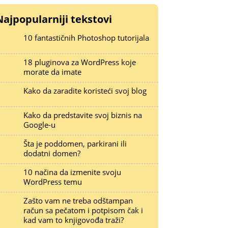
Najpopularniji tekstovi
10 fantastičnih Photoshop tutorijala
18 pluginova za WordPress koje
morate da imate
Kako da zaradite koristeći svoj blog
Kako da predstavite svoj biznis na
Google-u
Šta je poddomen, parkirani ili
dodatni domen?
10 načina da izmenite svoju
WordPress temu
Zašto vam ne treba odštampan
račun sa pečatom i potpisom čak i
kad vam to knjigovođa traži?