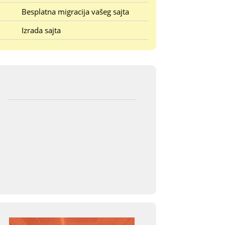
Besplatna migracija vašeg sajta
Izrada sajta