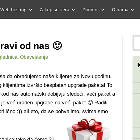
Web hosting
Zakup servera
Domeni
O nama
dravi od nas 🙂
glednica
,
Obaveštenje
ksa da obradujemo naše klijente za Novu godinu.
 klijentima izvršio besplatan upgrade paketa! To
 kod nas automatski dobijaju sledeći, veći paket a
 je već urađen upgrade na veći paket 🙂 Radili
ilično :)) ali eto, da se pohvalimo, svima smo
znika tako da ćemo 31.