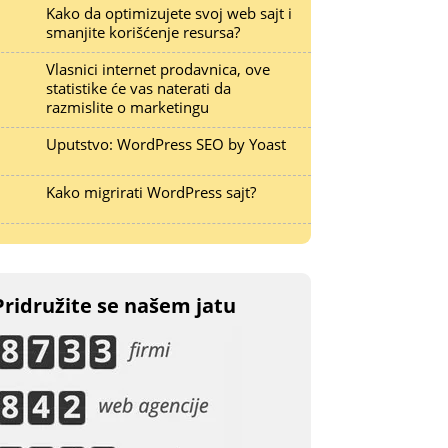
Kako da optimizujete svoj web sajt i
smanjite korišćenje resursa?
Vlasnici internet prodavnica, ove
statistike će vas naterati da
razmislite o marketingu
Uputstvo: WordPress SEO by Yoast
Kako migrirati WordPress sajt?
Pridružite se našem jatu