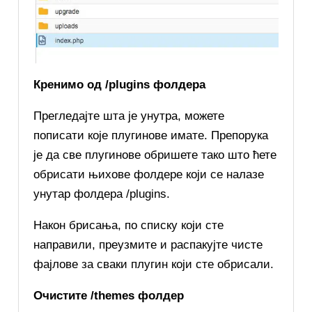
Кренимо од /plugins фолдера
Прегледајте шта је унутра, можете
пописати које плугинове имате. Препорука
је да све плугинове обришете тако што ћете
обрисати њихове фолдере који се налазе
унутар фолдера /plugins.
Након брисања, по списку који сте
направили, преузмите и распакујте чисте
фајлове за сваки плугин који сте обрисали.
Очистите /themes фолдер