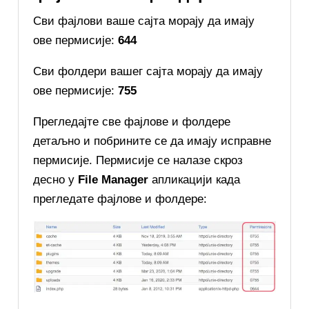
Сви фајлови ваше сајта морају да имају
ове пермисије:
644
Сви фолдери вашег сајта морају да имају
ове пермисије:
755
Прегледајте све фајлове и фолдере
детаљно и побрините се да имају исправне
пермисије. Пермисије се налазе скроз
десно у
File Manager
апликацији када
прегледате фајлове и фолдере: