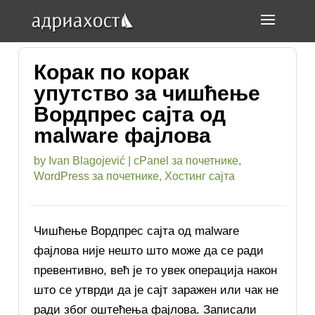
Корак по корак
упутство за чишћење
Вордпрес сајта од
malware фајлова
by
Ivan Blagojević
|
cPanel за почетнике
,
WordPress за почетнике
,
Хостинг сајта
Чишћење Вордпрес сајта од malware
фајлова није нешто што може да се ради
превентивно, већ је то увек операција након
што се утврди да је сајт заражен или чак не
ради због оштећења фајлова. Записали