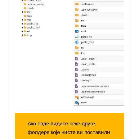
Ако овде видите неке друге
фолдере које нисте ви поставили