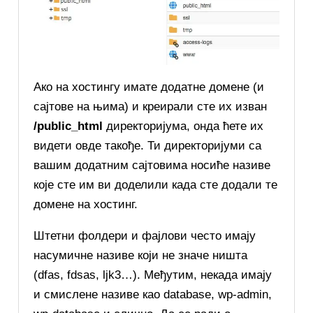
Ако на хостингу имате додатне домене (и
сајтове на њима) и креирали сте их изван
/public_html
директоријума, онда ћете их
видети овде такође. Ти директоријуми са
вашим додатним сајтовима носиће називе
које сте им ви доделили када сте додали те
домене на хостинг.
Штетни фолдери и фајлови често имају
насумичне називе који не значе ништа
(dfas, fdsas, ljk3…). Међутим, некада имају
и смислене називе као database, wp-admin,