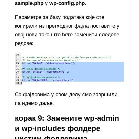
sample.php
у
wp-config.php
.
Параметре за базу података које сте
копирали из претходног фајла поставите у
овај нови тако што ћете заменити следеће
редове:
Са фајловима у овом делу смо завршили
па идемо даље.
корак 9: Замените wp-admin
и wp-includes фолдере
чистим фолдерима