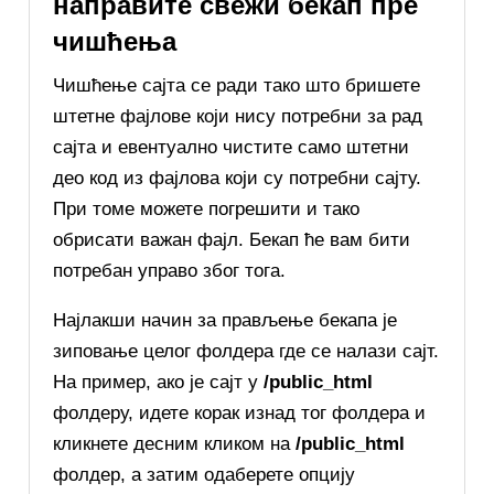
направите свежи бекап пре
чишћења
Чишћење сајта се ради тако што бришете
штетне фајлове који нису потребни за рад
сајта и евентуално чистите само штетни
део код из фајлова који су потребни сајту.
При томе можете погрешити и тако
обрисати важан фајл. Бекап ће вам бити
потребан управо због тога.
Најлакши начин за прављење бекапа је
зиповање целог фолдера где се налази сајт.
На пример, ако је сајт у
/public_html
фолдеру, идете корак изнад тог фолдера и
кликнете десним кликом на
/public_html
фолдер, а затим одаберете опцију