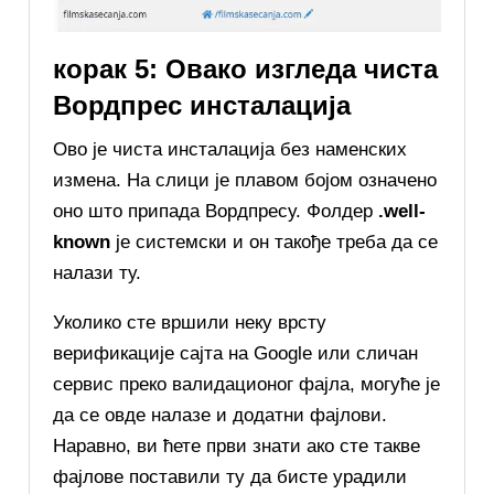
корак 5: Овако изгледа чиста
Вордпрес инсталација
Ово је чиста инсталација без наменских
измена. На слици је плавом бојом означено
оно што припада Вордпресу. Фолдер
.well-
known
је системски и он такође треба да се
налази ту.
Уколико сте вршили неку врсту
верификације сајта на Google или сличан
сервис преко валидационог фајла, могуће је
да се овде налазе и додатни фајлови.
Наравно, ви ћете први знати ако сте такве
фајлове поставили ту да бисте урадили