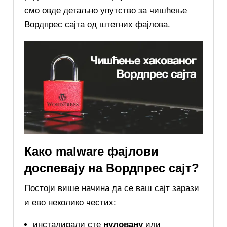
смо овде детаљно упутство за чишћење
Вордпрес сајта од штетних фајлова.
Како malware фајлови
доспевају на Вордпрес сајт?
Постоји више начина да се ваш сајт зарази
и ево неколико честих:
инсталирали сте
нуловану
или