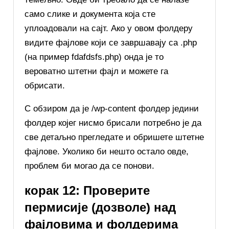
само слике и документа која сте
уплоадовали на сајт. Ако у овом фолдеру
видите фајлове који се завршавају са .php
(на пример fdafdsfs.php) онда је то
вероватно штетни фајл и можете га
обрисати.
С обзиром да је /wp-content фолдер једини
фолдер којег нисмо брисали потребно је да
све детаљно прегледате и обришете штетне
фајлове. Уколико би нешто остало овде,
проблем би могао да се понови.
корак 12: Проверите
пермисије (дозволе) над
фајловима и фолдерима