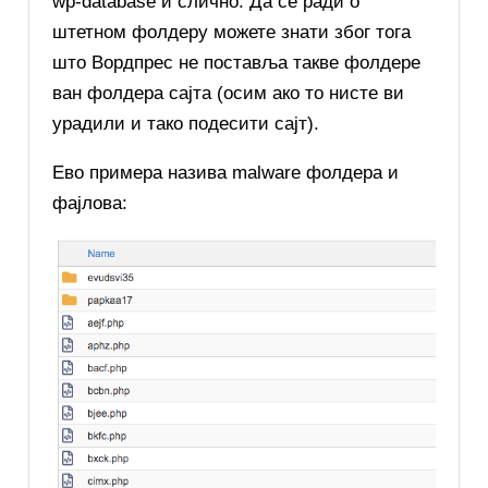
wp-database и слично. Да се ради о
штетном фолдеру можете знати због тога
што Вордпрес не поставља такве фолдере
ван фолдера сајта (осим ако то нисте ви
урадили и тако подесити сајт).
Ево примера назива malware фолдера и
фајлова: