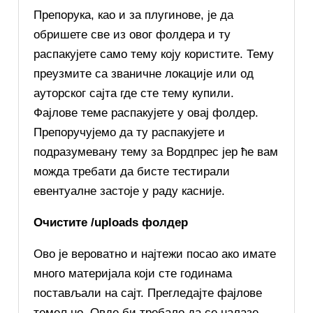
Препорука, као и за плугинове, је да
обришете све из овог фолдера и ту
распакујете само тему коју користите. Тему
преузмите са званичне локације или од
ауторског сајта где сте тему купили.
Фајлове теме распакујете у овај фолдер.
Препоручујемо да ту распакујете и
подразумевану тему за Вордпрес јер ће вам
можда требати да бисте тестирали
евентуалне застоје у раду касније.
Очистите /uploads фолдер
Ово је вероватно и најтежи посао ако имате
много материјала који сте годинама
постављали на сајт. Прегледајте фајлове
темељно. Овде би требало да се налазе