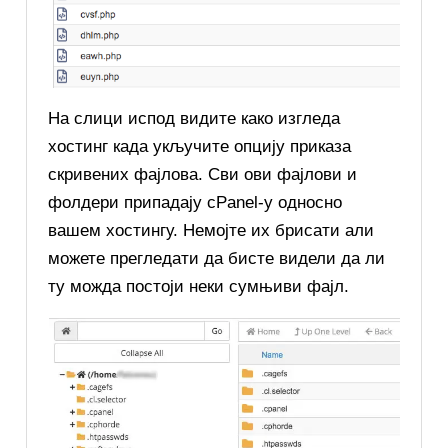
На слици испод видите како изгледа
хостинг када укључите опцију приказа
скривених фајлова. Сви ови фајлови и
фолдери припадају cPanel-у односно
вашем хостингу. Немојте их брисати али
можете прегледати да бисте видели да ли
ту можда постоји неки сумњиви фајл.