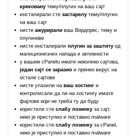
крековану
тему/плугин на ваш сајт
инсталирали сте
застарелу
тему/плугин
на ваш сајт
нисте
ажурирали
ваш Вордпрес, тему и
плугинове
нисте инсталирали
плугин за заштиту
од
малиционизних напада и активности
у вашем cPanelu имате неколико сајтова,
један сајт се заразио
и пренео вирус на
остале сајтове
нисте улазили на
ваш хостинг
и
контролисали да ли на хостингу имате
фајлове који не треба ту да буду
користили сте
слабу лозинку
за сајт,
неко је приступио и поставио malware
користили сте
слабу лозинку
за cPanel,
неко је приступио и поставио malware