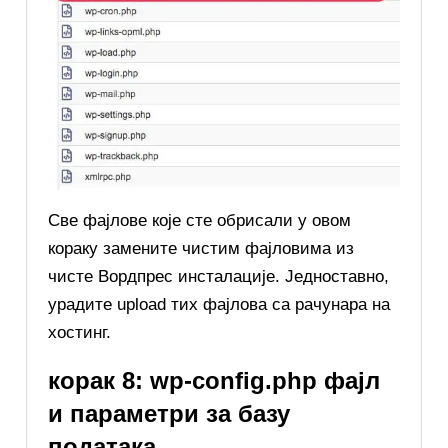
Све фајлове које сте обрисали у овом
кораку замените чистим фајловима из
чисте Вордпрес инсталације. Једноставно,
урадите upload тих фајлова са рачунара на
хостинг.
корак 8: wp-config.php фајл
и параметри за базу
података