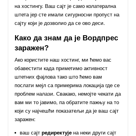
на хостингу. Ваш сајт је само колатерална
штета јер сте имали сигурносни пропуст на
сајту који је дозволио да се ово деси.
Како да знам да је Вордпрес
заражен?
Ако користите наш хостинг, ми ћемо вас
обавестити када приметимо активност
штетних фајлова тако што ћемо вам
послати мејл са примерима локација где се
проблем налази. Свакако, немојте чекати да
вам ми то јавимо, па обратите пажњу на то
који су најчешћи показатељи да је ваш сајт
заражен:
ваш сајт
редиректује
на неки други сајт