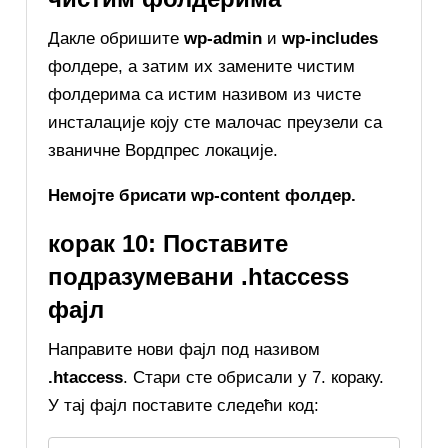
Дакле обришите
wp-admin
и
wp-includes
фолдере, а затим их замените чистим
фолдерима са истим називом из чисте
инсталације коју сте малочас преузели са
званичне Вордпрес локације.
Немојте брисати wp-content фолдер.
корак 10: Поставите
подразумевани .htaccess
фајл
Направите нови фајл под називом
.htaccess
. Стари сте обрисали у 7. кораку.
У тај фајл поставите следећи код: