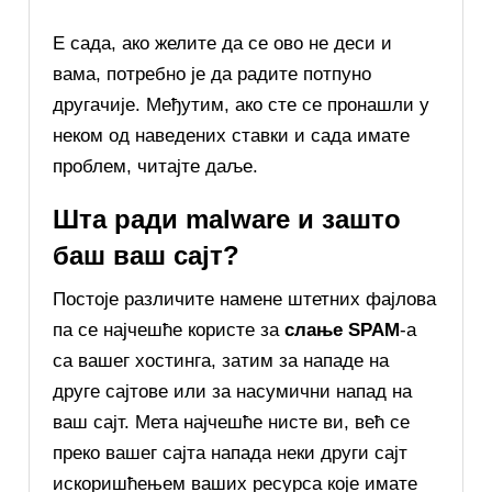
Е сада, ако желите да се ово не деси и
вама, потребно је да радите потпуно
другачије. Међутим, ако сте се пронашли у
неком од наведених ставки и сада имате
проблем, читајте даље.
Шта ради malware и зашто
баш ваш сајт?
Постоје различите намене штетних фајлова
па се најчешће користе за
слање SPAM
-а
са вашег хостинга, затим за нападе на
друге сајтове или за насумични напад на
ваш сајт. Мета најчешће нисте ви, већ се
преко вашег сајта напада неки други сајт
искоришћењем ваших ресурса које имате