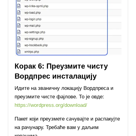
Корак 6: Преузмите чисту
Вордпрес инсталацију
Идите на званичну локацију Вордпреса и
преузмите чисте фајлове. То је овде:
https://wordpress.org/download/
Пакет који преузмете сачувајте и распакујте
на рачунару. Требаће вам у даљим
корацима.