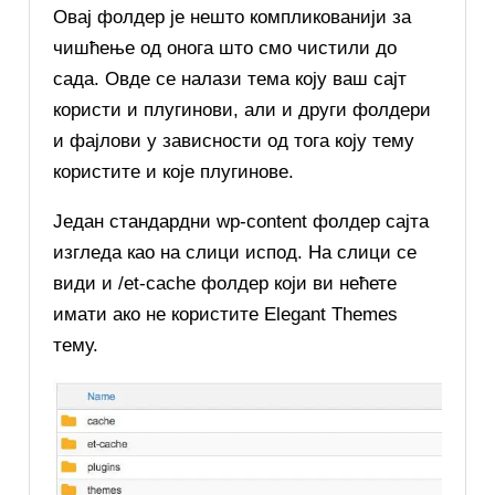
Овај фолдер је нешто компликованији за
чишћење од онога што смо чистили до
сада. Овде се налази тема коју ваш сајт
користи и плугинови, али и други фолдери
и фајлови у зависности од тога коју тему
користите и које плугинове.
Један стандардни wp-content фолдер сајта
изгледа као на слици испод. На слици се
види и /et-cache фолдер који ви нећете
имати ако не користите Elegant Themes
тему.