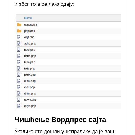
и због тога се лако одају:
Чишћење Вордпрес сајта
Уколико сте дошли у неприлику да је ваш