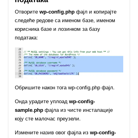
Отворите
wp-config.php
фајл и копирајте
следеће редове са именом базе, именом
корисника базе и лозинком за базу
података:
Обришите након тога wp-config.php фајл.
Онда урадите уплоад
wp-config-
sample.php
фајла из чисте инсталације
коју сте малочас преузели.
Измените назив овог фајла из
wp-config-