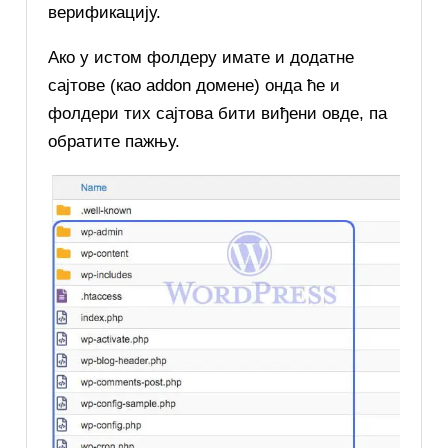
верификацију.
Ако у истом фолдеру имате и додатне
сајтове (као addon домене) онда ће и
фолдери тих сајтова бити виђени овде, па
обратите пажњу.