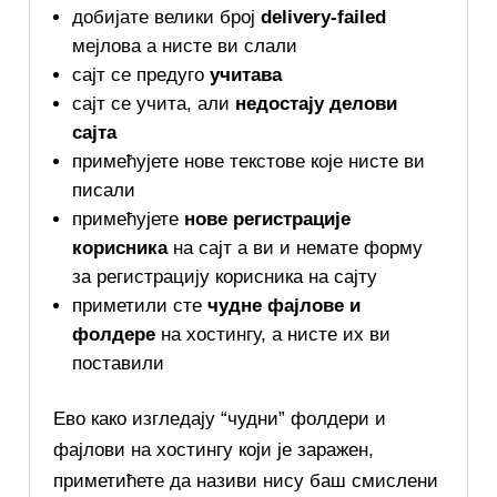
добијате велики број
delivery-failed
мејлова а нисте ви слали
сајт се предуго
учитава
сајт се учита, али
недостају делови
сајта
примећујете нове текстове које нисте ви
писали
примећујете
нове регистрације
корисника
на сајт а ви и немате форму
за регистрацију корисника на сајту
приметили сте
чудне фајлове и
фолдере
на хостингу, а нисте их ви
поставили
Ево како изгледају “чудни” фолдери и
фајлови на хостингу који је заражен,
приметићете да називи нису баш смислени