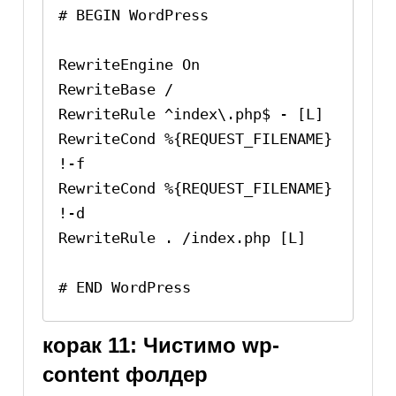
# BEGIN WordPress

RewriteEngine On

RewriteBase /

RewriteRule ^index\.php$ - [L]

RewriteCond %{REQUEST_FILENAME} 
!-f

RewriteCond %{REQUEST_FILENAME} 
!-d

RewriteRule . /index.php [L]

# END WordPress
корак 11: Чистимо wp-
content фолдер