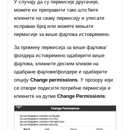
У случају да су пермисије другачије,
можете их преправити тако што ћете
кликнити на сваку пермисију и уписати
исправан број или можете мењати
пермисије за више фајлова истовремено.
За промену пермисија за више фајлова/
фолдера истовремено одаберите више
фајлова, кликните десним кликом на
одабране фајлове/фолдере и одаберите
опцију
Change permissions
. У прозору који
се отвори подесите потребне пермисије и
кликните на дугме
Change Permissions
: