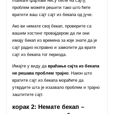
malware фајлови нису били на сајту,
проблем можете решити тако што ћете
вратити ваш сајт сајт из бекапа од јуче.
Ако ви немате свој бекап, проверите са
вашим хостинг провајдером да ли они
имају бекап из времена за које знате да је
сајт радио исправно и замолите да врате
сајт из бекапа тог периода.
Имајте у виду да
враћање сајта из бекапа
не решава проблем трајно
. Након што
вратите сајт из бекапа мораћете да
утврдите шта је изазвало проблем и трајно
заштитите сајт.
корак 2: Немате бекап –