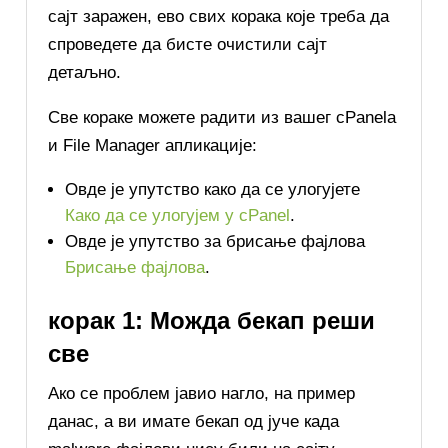
сајт заражен, ево свих корака које треба да
спроведете да бисте очистили сајт
детаљно.
Све кораке можете радити из вашег cPanela
и File Manager апликације:
Овде је упутство како да се улогујете
Како да се улогујем у cPanel
.
Овде је упутство за брисање фајлова
Брисање фајлова
.
корак 1: Можда бекап реши
све
Ако се проблем јавио нагло, на пример
данас, а ви имате бекап од јуче када