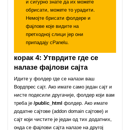
и сигурно знате да их можете
обрисати, можете то урадити.
Немојте брисати фолдере и
фајлове које видите на
претходној слици јер они
припадају cPanelu.
корак 4: Утврдите где се
налазе фајлови сајта
Идите у фолдер где се налази ваш
Вордпрес сајт. Ако имате само један сајт и
нисте подесили другачије, фолдер који вам
треба је
/public_html
фолдер. Ако имате
додатне сајтове (addon domain сајтове) и
сајт који чистите је један од тих додатних,
онда се фајлови сајта налазе на другој