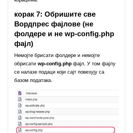
корак 7: Обришите све
Вордпрес фајлове (не
фолдере и не wp-config.php
фајл)
Немојте брисати фолдере и немојте
обрисати
wp-config.php
фајл. У том фајлу
се налазе подаци који сајт повезују са
базом података.