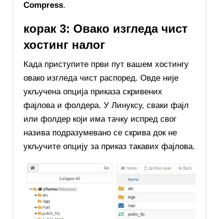
Compress
.
корак 3: Овако изгледа чист
хостинг налог
Када приступите први пут вашем хостингу
овако изгледа чист распоред. Овде није
укључена опција приказа скривених
фајлова и фолдера. У Линуксу, сваки фајл
или фолдер који има тачку испред свог
назива подразумевано се скрива док не
укључите опцију за приказ такавих фајлова.