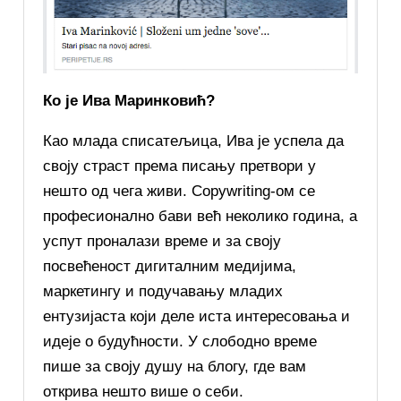
Ко је Ива Маринковић?
Као млада списатељица, Ива је успела да
своју страст према писању претвори у
нешто од чега живи. Copywriting-ом се
професионално бави већ неколико година, а
успут проналази време и за своју
посвећеност дигиталним медијима,
маркетингу и подучавању младих
ентузијаста који деле иста интересовања и
идеје о будућности. У слободно време
пише за своју душу на блогу, где вам
открива нешто више о себи.