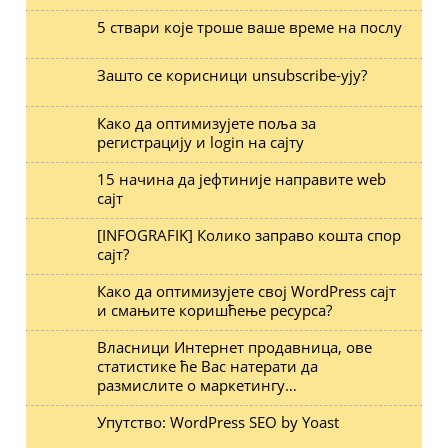
5 ствари које троше ваше време на послу
Зашто се корисници unsubscribe-ују?
Како да оптимизујете поља за
регистрацију и login на сајту
15 начина да јефтиније направите web
сајт
[INFOGRAFIK] Колико заправо кошта спор
сајт?
Како да оптимизујете свој WordPress сајт
и смањите коришћење ресурса?
Власници Интернет продавница, ове
статистике ће Вас натерати да
размислите о маркетингу…
Упутство: WordPress SEO by Yoast