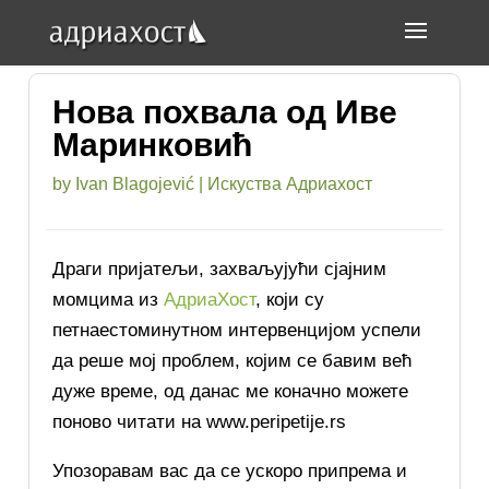
Нова похвала од Иве
Маринковић
by
Ivan Blagojević
|
Искуства Адриахост
Драги пријатељи, захваљујући сјајним
момцима из
АдриаХост
, који су
петнаестоминутном интервенцијом успели
да реше мој проблем, којим се бавим већ
дуже време, од данас ме коначно можете
поново читати на www.peripetije.rs
Упозоравам вас да се ускоро припрема и