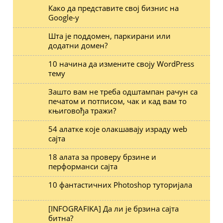
Како да представите свој бизнис на
Google-у
Шта је поддомен, паркирани или
додатни домен?
10 начина да измените своју WordPress
тему
Зашто вам не треба одштампан рачун са
печатом и потписом, чак и кад вам то
књиговођа тражи?
54 алатке које олакшавају израду web
сајта
18 алата за проверу брзине и
перформанси сајта
10 фантастичних Photoshop туторијала
[INFOGRAFIKA] Да ли је брзина сајта
битна?