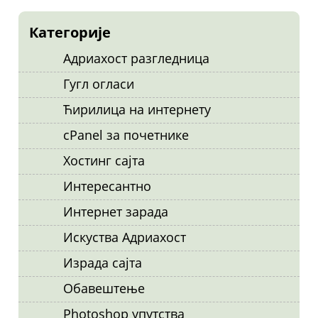
Категорије
Адриахост разгледница
Гугл огласи
Ћирилица на интернету
cPanel за почетнике
Хостинг сајта
Интересантно
Интернет зарада
Искуства Адриахост
Израда сајта
Обавештење
Photoshop упутства