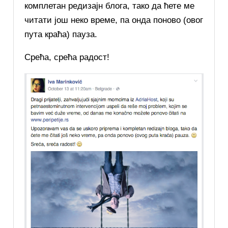
комплетан редизајн блога, тако да ћете ме
читати још неко време, па онда поново (овог
пута краћа) пауза.
Срећа, срећа радост!