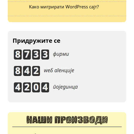
Како мигрирати WordPress сајт?
Придружите се