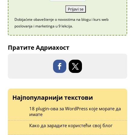
Dobijaćete obaveštenje o novostima na blogu i kurs web
poslovanja i marketinga u 9 lekcija.
Пратите Адриахост
Најпопуларнији текстови
18 plugin-ова за WordPress које морате да
имате
Како да зарадите користећи свој блог