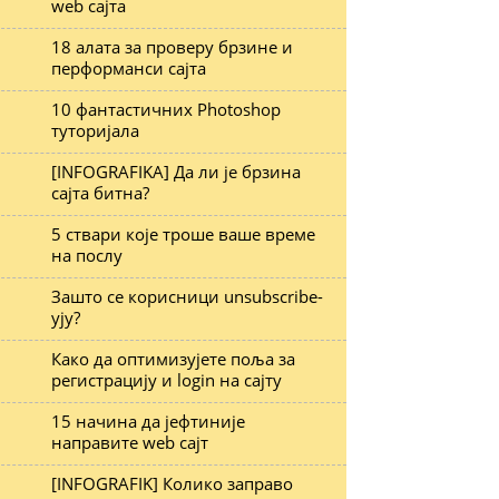
web сајта
18 алата за проверу брзине и
перформанси сајта
10 фантастичних Photoshop
туторијала
[INFOGRAFIKA] Да ли је брзина
сајта битна?
5 ствари које троше ваше време
на послу
Зашто се корисници unsubscribe-
ују?
Како да оптимизујете поља за
регистрацију и login на сајту
15 начина да јефтиније
направите web сајт
[INFOGRAFIK] Колико заправо