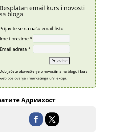
Besplatan email kurs i novosti
sa bloga
Prijavite se na našu email listu
Ime i prezime *
Email adresa *
Dobijaćete obaveštenje o novostima na blogu i kurs
web poslovanja i marketinga u 9 lekcija.
атите Адриахост