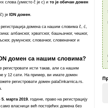
их слова (уместо č је c) и
то је обичан домен
č) је
IDN домен
.
 регистрација домена са нашим словима č, ć,
езика: албанског, хрватског, башњачког, чешког,
љског, румунског, словачког, словеначког и
 IDN домен са нашим словима?
е регистровати исти такав, али са нашим
не у 12 сати. На пример, ви имате домен
Пр
можете регистровати домен palačinkarnica.rs.
.
о
5. марта 2019.
године, право на регистрацију
ју само власници већ постојећих домена без