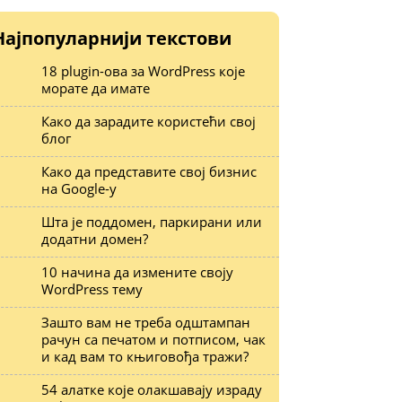
Најпопуларнији текстови
18 plugin-ова за WordPress које
морате да имате
Како да зарадите користећи свој
блог
Како да представите свој бизнис
на Google-у
Шта је поддомен, паркирани или
додатни домен?
10 начина да измените своју
WordPress тему
Зашто вам не треба одштампан
рачун са печатом и потписом, чак
и кад вам то књиговођа тражи?
54 алатке које олакшавају израду