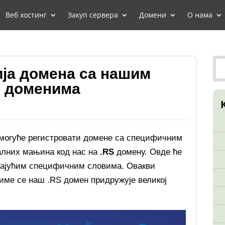
Веб хостинг
Закуп сервера
Домени
О нама
ја домена са нашим
N доменима
 могуће регистровати домене са специфичним
алних мањина код нас на
.RS
домену. Овде ће
дајућим специфичним словима. Овакви
име се наш .RS домен придружује великој