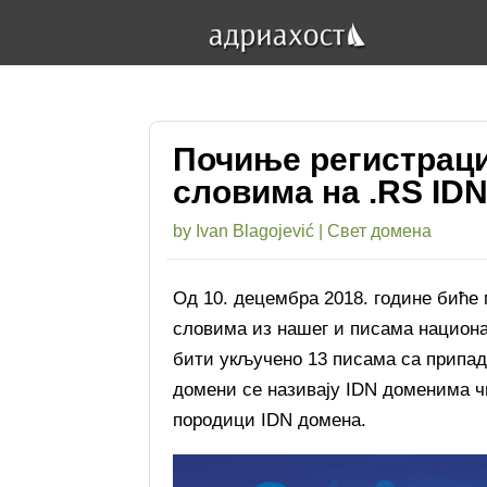
Почиње регистраци
словима на .RS ID
by
Ivan Blagojević
|
Свет домена
Од 10. децембра 2018. године биће
словима из нашег и писама национ
бити укључено 13 писама са припа
домени се називају IDN доменима ч
породици IDN домена.