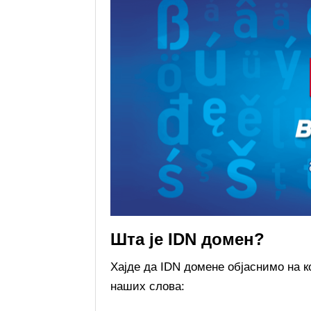
Шта је IDN домен?
Хајде да IDN домене објаснимо на 
наших слова: