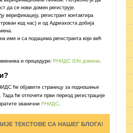
ст да се нови домен региструје.
у верификацију, регистрант контактира
строван код нас) и од Адриахоста добија
мена.
на име и са подацима регистранта који већ
доменима и процедури:
РНИДС IDN домени
.
ти?
РНИДС ће објавити страницу за подношење
. Тада ће отпочети први период регистрације
пратите званични
РНИДС
.
ВИЈЕ ТЕКСТОВЕ СА НАШЕГ БЛОГА!