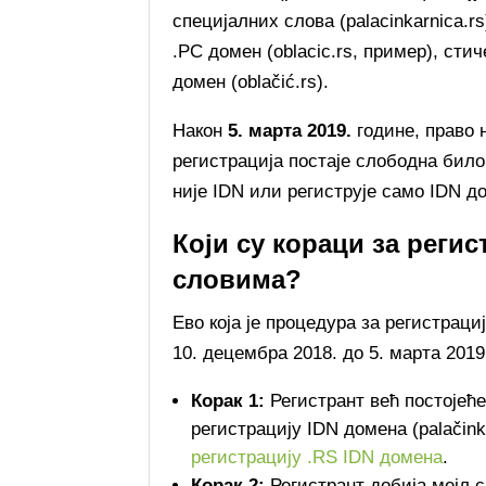
специјалних слова (palacinkarnica.r
.РС домен (oblacic.rs, пример), стич
домен (oblačić.rs).
Након
5. марта 2019.
године, право 
регистрација постаје слободна било
није IDN или региструје само IDN д
Који су кораци за реги
словима?
Ево која је процедура за регистрац
10. децембра 2018. до 5. марта 2019
Корак 1:
Регистрант већ постојећег
регистрацију IDN домена (palačink
регистрацију .RS IDN домена
.
Корак 2:
Регистрант добија мејл 