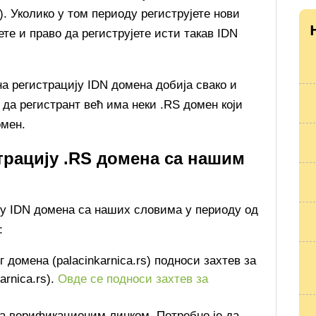
s). Уколико у том периоду региструјете нови
ете и право да региструјете исти такав IDN
на регистрацију IDN домена добија свако и
 да регистрант већ има неки .RS домен који
омен.
страцију .RS домена са нашим
ију IDN домена са наших словима у периоду од
:
 домена (palacinkarnica.rs) подноси захтев за
arnica.rs).
Овде се подноси захтев за
са верификационим линком. Потребно је да