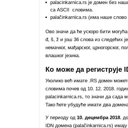
palacinkarnica.rs је домен без наш
са ASCII словима.
palačinkarnica.rs (има наше слово 
Ово значи да ће ускоро бити могућа
đ, š, ž и још 36 слова из следећих ј
немачког, мађарског, црногорског, по
влашког језика.
Ко може да региструје
Уколико већ имате .RS домен может
словима почев од 10. 12. 2018. годи
palacinkarnica.rs, то значи да сада 
Тако ћете убудуће имати два домена
У периоду од
10. децембра 2018.
д
IDN домена (palačinkarnica.rs) има