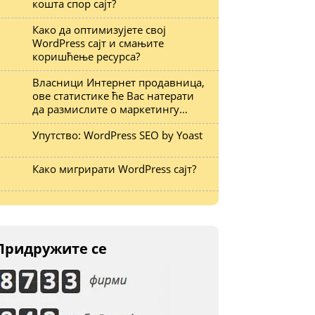
кошта спор сајт?
Како да оптимизујете свој
WordPress сајт и смањите
коришћење ресурса?
Власници Интернет продавница,
ове статистике ће Вас натерати
да размислите о маркетингу…
Упутство: WordPress SEO by Yoast
Како мигрирати WordPress сајт?
Придружите се