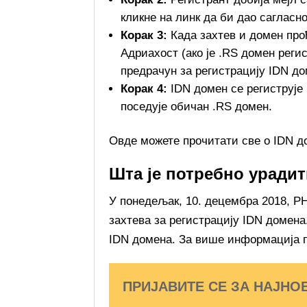
кликне на линк да би дао сагласно
Корак 3:
Када захтев и домен прођ
Адриахост (ако је .RS домен реги
предрачун за регистрацију IDN до
Корак 4:
IDN домен се региструје 
поседује обичан .RS домен.
Овде можете прочитати све о IDN 
Шта је потребно уради
У понедељак, 10. децембра 2018, 
захтева за регистрацију IDN домена
IDN домена. За више информација 
ПРИЈАВИТЕ СЕ ЗА НАЈНО