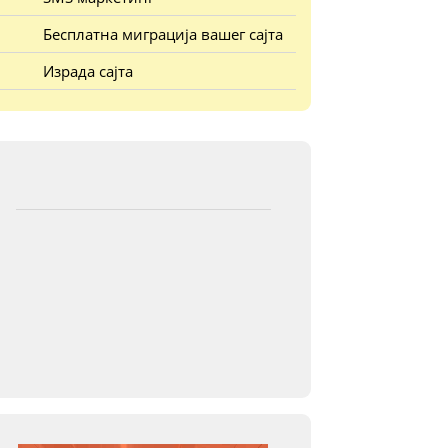
Бесплатна миграција вашег сајта
Израда сајта