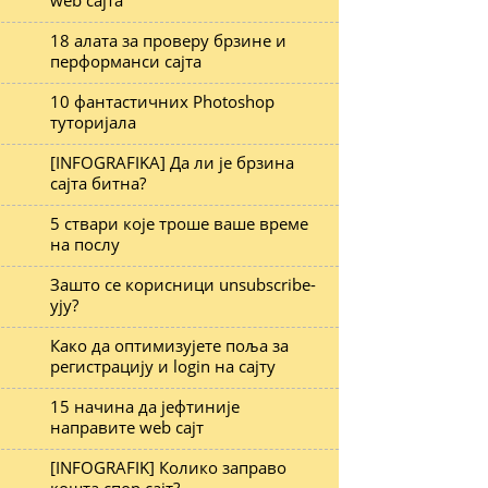
web сајта
18 алата за проверу брзине и
перформанси сајта
10 фантастичних Photoshop
туторијала
[INFOGRAFIKA] Да ли је брзина
сајта битна?
5 ствари које троше ваше време
на послу
Зашто се корисници unsubscribe-
ују?
Како да оптимизујете поља за
регистрацију и login на сајту
15 начина да јефтиније
направите web сајт
[INFOGRAFIK] Колико заправо