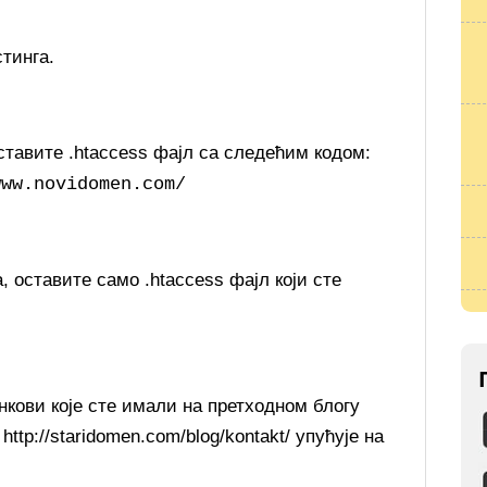
стинга.
ставите .htaccess фајл са следећим кодом:
www.novidomen.com/
, оставите само .htaccess фајл који сте
нкови које сте имали на претходном блогу
http://staridomen.com/blog/kontakt/ упућује на