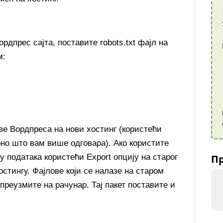
рдпрес сајта, поставите robots.txt фајл на
м:
ве Вордпреса на нови хостинг (користећи
но што вам више одговара). Ако користите
 података користећи Export опцију на старог
Пр
остингу. Фајлове који се налазе на старом
и преузмите на рачунар. Тај пакет поставите и