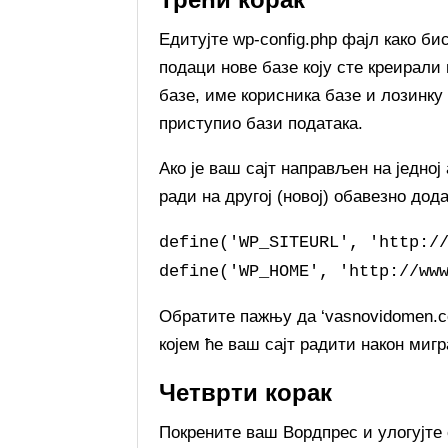
Едитујте wp-config.php фајл како би
подаци нове базе коју сте креирали
базе, име корисника базе и лозинку 
приступио бази података.
Ако је ваш сајт направљен на једној
ради на другој (новој) обавезно дода
define('WP_SITEURL', 'http:/
define('WP_HOME', 'http://ww
Обратите пажњу да ‘vasnovidomen.c
којем ће ваш сајт радити након мигр
Четврти корак
Покрените ваш Вордпрес и улогујте 