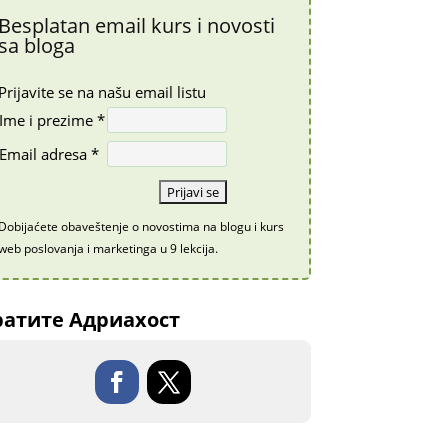
Besplatan email kurs i novosti
sa bloga
Prijavite se na našu email listu
Ime i prezime *
Email adresa *
Dobijaćete obaveštenje o novostima na blogu i kurs
web poslovanja i marketinga u 9 lekcija.
атите Адриахост