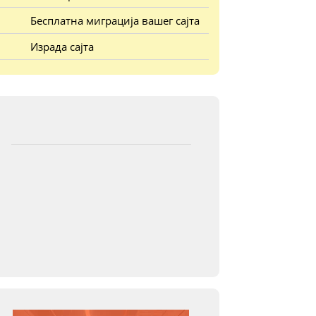
Бесплатна миграција вашег сајта
Израда сајта