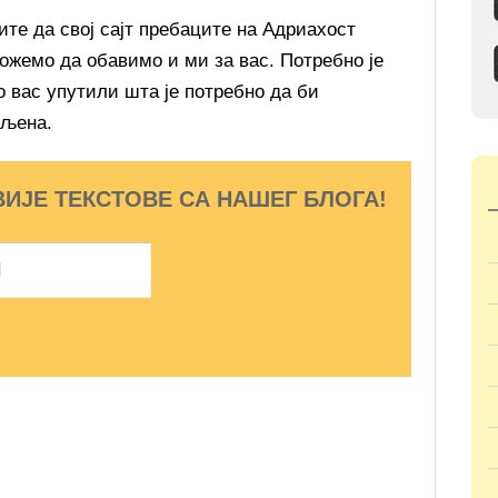
ите да свој сајт пребаците на Адриахост
можемо да обавимо и ми за вас. Потребно је
о вас упутили шта је потребно да би
вљена.
ВИЈЕ ТЕКСТОВЕ СА НАШЕГ БЛОГА!