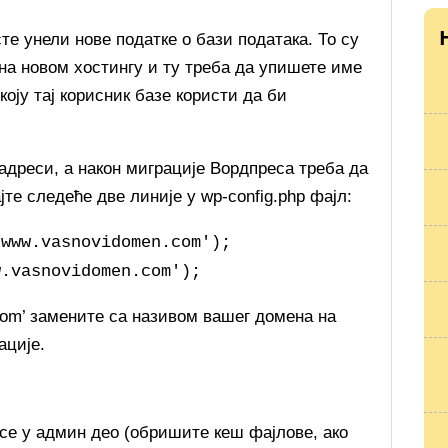
сте унели нове податке о бази података. То су
 на новом хостингу и ту треба да упишете име
коју тај корисник базе користи да би
 адреси, а након миграције Вордпреса треба да
јте следеће две линије у wp-config.php фајл:
/www.vasnovidomen.com');
w.vasnovidomen.com');
om’ замените са називом вашег домена на
ације.
се у админ део (обришите кеш фајлове, ако