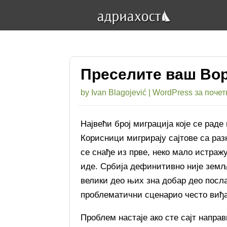
Преселите ваш Вор
by
Ivan Blagojević
|
WordPress за почет
Највећи број миграција које се раде
Корисници мигрирају сајтове са раз
се снађе из прве, неко мало истражу
иде. Србија дефинитивно није земљ
велики део њих зна добар део посла
проблематични сценарио често виђ
Проблем настаје ако сте сајт напра