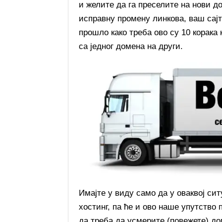
и желите да га преселите на нови д
исправну промену линкова, ваш сајт
прошло како треба ово су 10 корака
са једног домена на други.
Имајте у виду само да у оваквој сит
хостинг, па ће и ово наше упутство
да треба да усмерите (повежете) до