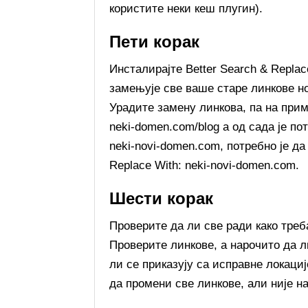
користите неки кеш плугин).
Пети корак
Инсталирајте Better Search & Replac
замењује све ваше старе линкове н
Урадите замену линкова, па на приме
neki-domen.com/blog а од сада је по
neki-novi-domen.com, потребно је да
Replace With: neki-novi-domen.com.
Шести корак
Проверите да ли све ради како треб
Проверите линкове, а нарочито да л
ли се приказују са исправне локациј
да промени све линкове, али није н