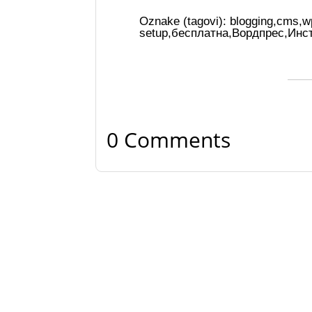
Oznake (tagovi):
blogging
,
cms
,
w
setup
,
бесплатна
,
Вордпрес
,
Инс
0 Comments