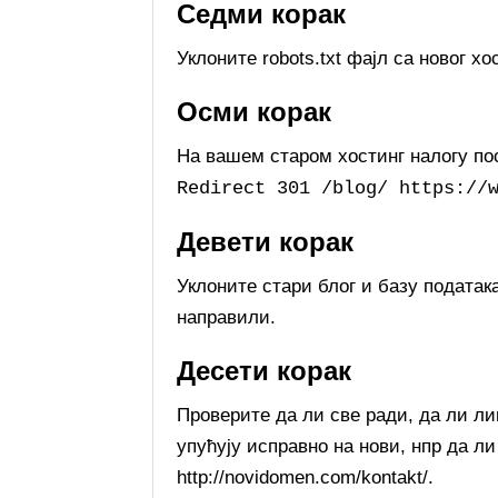
Седми корак
Уклоните robots.txt фајл са новог хо
Осми корак
На вашем старом хостинг налогу по
Redirect 301 /blog/ https://
Девети корак
Уклоните стари блог и базу података
направили.
Десети корак
Проверите да ли све ради, да ли ли
упућују исправно на нови, нпр да ли 
http://novidomen.com/kontakt/.