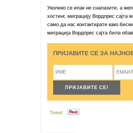
Уколико се ипак не сналазите, а жел
хостинг, миграцију Вордпрес сајта 
само да нас контактирате како бисм
миграција Вордпрес сајта била оба
ПРИЈАВИТЕ СЕ ЗА НАЈНО
Tweet