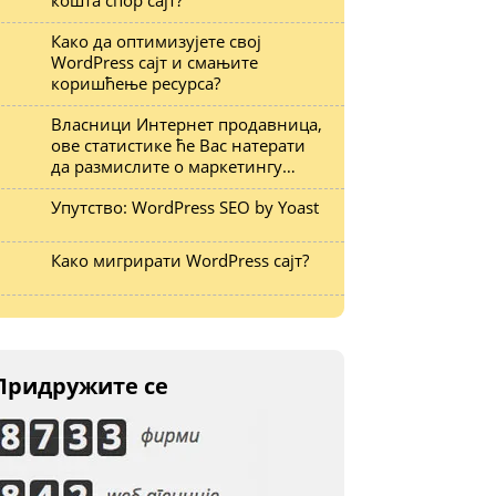
кошта спор сајт?
Како да оптимизујете свој
WordPress сајт и смањите
коришћење ресурса?
Власници Интернет продавница,
ове статистике ће Вас натерати
да размислите о маркетингу…
Упутство: WordPress SEO by Yoast
Како мигрирати WordPress сајт?
Придружите се