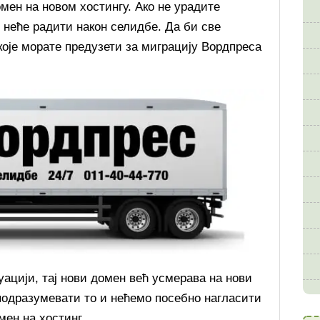
омен на новом хостингу. Ако не урадите
 неће радити након селидбе. Да би све
 које морате предузети за миграцију Вордпреса
уацији, тај нови домен већ усмерава на нови
 подразумевати то и нећемо посебно нагласити
мен на хостинг.