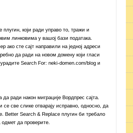
e плугин, који ради управо то, тражи и
овим линковима у вашој бази података.
р ако сте сајт направили на једној адреси
требно да ради на новом домену који гласи
 урадите Search For: neki-domen.com/blog и
а да ради након миграције Вордпрес сајта.
и се све слике отварају исправно, односно, да
е. Better Search & Replace плугин би требало
а одмет да проверите.