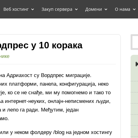
Веб хостинг
Закуп сервера
Домени
О нама
дпрес у 10 корака
нике
 на Адриахост су Вордпрес миграције.
них платформи, панела, конфигурација, неко
је, ко се не снађе, ми му помогнемо и тако то
а интернет-неуких, онлајн-неписмених људи,
 и лепо га ради. Међутим, један
амо.
вили у неком фолдеру /blog на једном хостингу