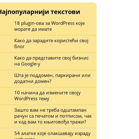
Најпопуларнији текстови
18 plugin-ова за WordPress које
морате да имате
Како да зарадите користећи свој
блог
Како да представите свој бизнис
на Google-у
Шта је поддомен, паркирани или
додатни домен?
10 начина да измените своју
WordPress тему
Зашто вам не треба одштампан
рачун са печатом и потписом, чак
и кад вам то књиговођа тражи?
54 алатке које олакшавају израду