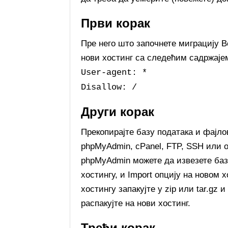
Први корак
Пре него што започнете миграцију Во
нови хостинг са следећим садржаје
User-agent: *
Disallow: /
Други корак
Прекопирајте базу података и фајло
phpMyAdmin, cPanel, FTP, SSH или о
phpMyAdmin можете да извезете базу
хостингу, и Import опцију на новом х
хостингу запакујте у zip или tar.gz 
распакујте на нови хостинг.
Трећи корак